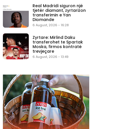
Real Madridi siguron një
tjetër diamant, zyrtarizon
transferimin e Yan
Diomande
6 August, 2026 - 16:28
Zyrtare: Mirlind Daku
transferohet te Spartak
Moska, firmos kontratë
trevjeçare
6 August, 2026 - 13:49