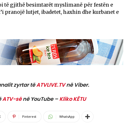
oi të gjithë besimtarët myslimanë për festën e
’i pranojë lutjet, ibadetet, haxhin dhe kurbanet e
nalit zyrtar të
ATVLIVE.TV
në Viber.
ë
ATV-së
në YouTube –
Kliko KËTU
X
Pinterest
WhatsApp