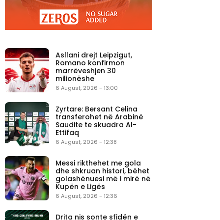
Asllani drejt Leipzigut,
Romano konfirmon
marrëveshjen 30
milionëshe
6 August, 2026 - 13:00
Zyrtare: Bersant Celina
transferohet në Arabinë
Saudite te skuadra Al-
Ettifaq
6 August, 2026 - 12:38
Messi rikthehet me gola
dhe shkruan histori, bëhet
golashënuesi më i mirë në
Kupën e Ligës
6 August, 2026 - 12:36
Drita nis sonte sfidën e