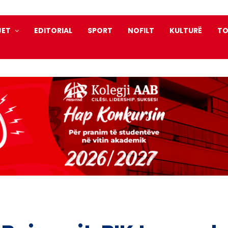
JET
EDITORIAL
SPORT
NOFILT
KULTURË
TO