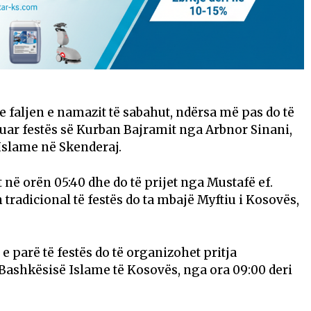
e faljen e namazit të sabahut, ndërsa më pas do të
uar festës së Kurban Bajramit nga Arbnor Sinani,
Islame në Skenderaj.
 në orën 05:40 dhe do të prijet nga Mustafë ef.
tradicional të festës do ta mbajë Myftiu i Kosovës,
 e parë të festës do të organizohet pritja
 Bashkësisë Islame të Kosovës, nga ora 09:00 deri