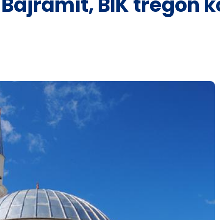
Bajramit, BIK tregon k