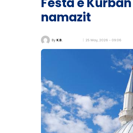
Festa e Kurban 
namazit
25 May, 2026 - 09:06
By
K.B.