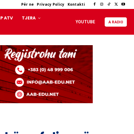
Për ne
Privacy Policy
Kontakti
P ATV
TJERA
YOUTUBE
A RADIO