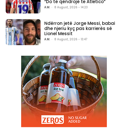
“Do të qëndrojë te Atletico”
A.M.
-
8 August, 2026 - 14:23
Ndërron jetë Jorge Messi, babai
dhe njeriu kyç pas karrierës së
Lionel Messit
A.M.
-
8 August, 2026 - 13:47