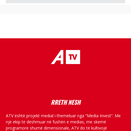
placeholder text
RRETH NESH
ATV është projekt medial i themeluar nga “Media Invest”. Me
një ekip të dëshmuar në fushën e medias, me skemë
programore shumë dimensionale, ATV do të kultivojë