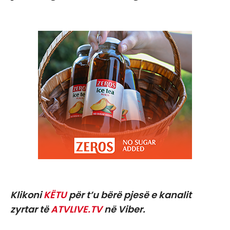
Klikoni
KËTU
për t’u bërë pjesë e kanalit
zyrtar të
ATVLIVE.TV
në Viber.