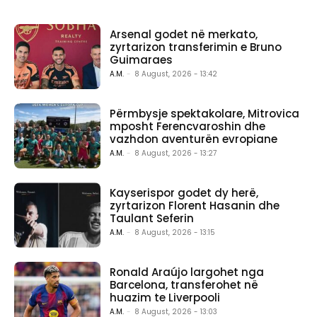
Arsenal godet në merkato,
zyrtarizon transferimin e Bruno
Guimaraes
A.M.
-
8 August, 2026 - 13:42
Përmbysje spektakolare, Mitrovica
mposht Ferencvaroshin dhe
vazhdon aventurën evropiane
A.M.
-
8 August, 2026 - 13:27
Kayserispor godet dy herë,
zyrtarizon Florent Hasanin dhe
Taulant Seferin
A.M.
-
8 August, 2026 - 13:15
Ronald Araújo largohet nga
Barcelona, transferohet në
huazim te Liverpooli
A.M.
-
8 August, 2026 - 13:03