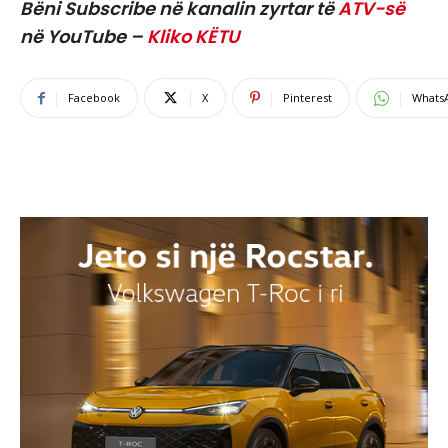
Bëni Subscribe në kanalin zyrtar të
ATV-së
në YouTube –
Kliko KËTU
Facebook
X
Pinterest
Whats