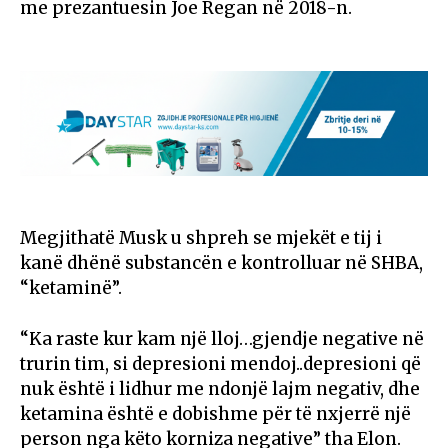
me prezantuesin Joe Regan në 2018-n.
Megjithatë Musk u shpreh se mjekët e tij i
kanë dhënë substancën e kontrolluar në SHBA,
“ketaminë”.
“Ka raste kur kam një lloj…gjendje negative në
trurin tim, si depresioni mendoj..depresioni që
nuk është i lidhur me ndonjë lajm negativ, dhe
ketamina është e dobishme për të nxjerrë një
person nga këto korniza negative” tha Elon.