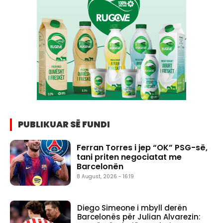
PUBLIKUAR SË FUNDI
Ferran Torres i jep “OK” PSG-së,
tani priten negociatat me
Barcelonën
8 August, 2026 - 16:19
Diego Simeone i mbyll derën
Barcelonës për Julian Alvarezin: