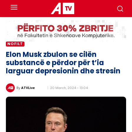
NOFILT
Elon Musk zbulon se cilën
substancë e përdor për t’ia
larguar depresionin dhe stresin
20 March, 2024 - 13:04
By
ATVLive