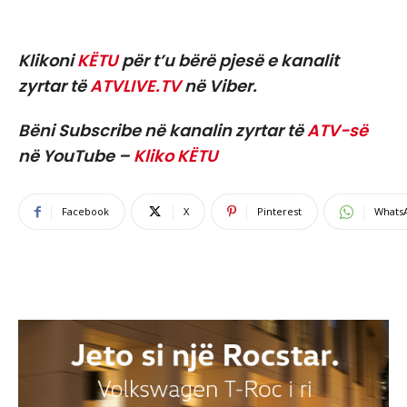
Klikoni
KËTU
për t’u bërë pjesë e kanalit
zyrtar të
ATVLIVE.TV
në Viber.
Bëni Subscribe në kanalin zyrtar të
ATV-së
në YouTube –
Kliko KËTU
Facebook
X
Pinterest
Whats