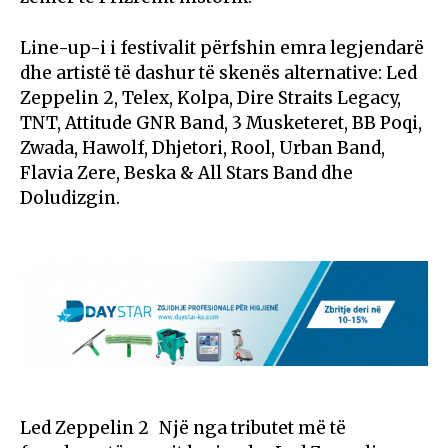
Line-up-i i festivalit përfshin emra legjendarë
dhe artistë të dashur të skenës alternative: Led
Zeppelin 2, Telex, Kolpa, Dire Straits Legacy,
TNT, Attitude GNR Band, 3 Musketeret, BB Poqi,
Zwada, Hawolf, Dhjetori, Rool, Urban Band,
Flavia Zere, Beska & All Stars Band dhe
Doludizgin.
Led Zeppelin 2 Një nga tributet më të