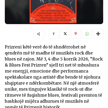
Prizreni këtë verë do të shndërrohet në
qendrën më të madhe të muzikës rock dhe
blues në rajon. Më 3, 4 dhe 5 korrik 2026, “Rock
& Blues Fest Prizren” sjell tri net të mbushura
me energji, emocione dhe performanca
spektakolare nga artistë dhe bende të njohura
shqiptare e ndërkombëtare. Në një atmosferë
unike, mes tingujve klasikë të rock-ut dhe
ritmeve të fuqishme blues, festivali premton të
bashkojë mijëra adhurues të muzikës në
zemër të Prizrenit historik.