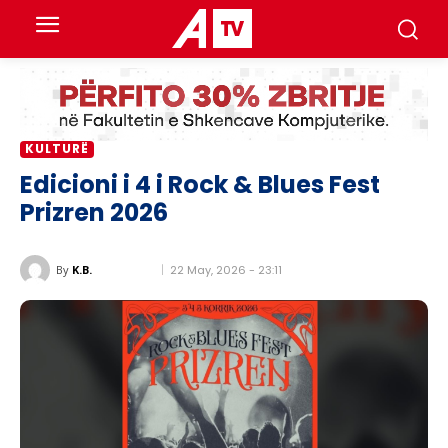
KULTURË
Edicioni i 4 i Rock & Blues Fest
Prizren 2026
22 May, 2026 - 23:11
By
K.B.