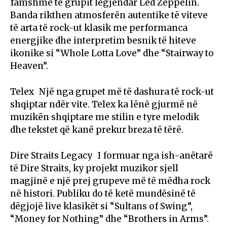
famshme të grupit legjendar Led Zeppelin.
Banda rikthen atmosferën autentike të viteve
të arta të rock-ut klasik me performanca
energjike dhe interpretim besnik të hiteve
ikonike si “Whole Lotta Love” dhe “Stairway to
Heaven”.
Telex Një nga grupet më të dashura të rock-ut
shqiptar ndër vite. Telex ka lënë gjurmë në
muzikën shqiptare me stilin e tyre melodik
dhe tekstet që kanë prekur breza të tërë.
Dire Straits Legacy I formuar nga ish-anëtarë
të Dire Straits, ky projekt muzikor sjell
magjinë e një prej grupeve më të mëdha rock
në histori. Publiku do të ketë mundësinë të
dëgjojë live klasikët si “Sultans of Swing”,
“Money for Nothing” dhe “Brothers in Arms”.