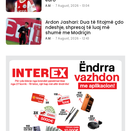
A.M.
-
7 August, 2026 - 13:04
Ardon Jashari: Dua të fitojmë çdo
ndeshje, shpresoj të luaj më
shumë me Modriçin
A.M.
-
7 August, 2026 - 12:43