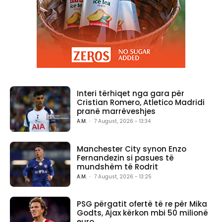
Interi tërhiqet nga gara për
Cristian Romero, Atletico Madridi
pranë marrëveshjes
A.M.
-
7 August, 2026 - 13:34
Manchester City synon Enzo
Fernandezin si pasues të
mundshëm të Rodrit
A.M.
-
7 August, 2026 - 13:25
PSG përgatit ofertë të re për Mika
Godts, Ajax kërkon mbi 50 milionë
euro