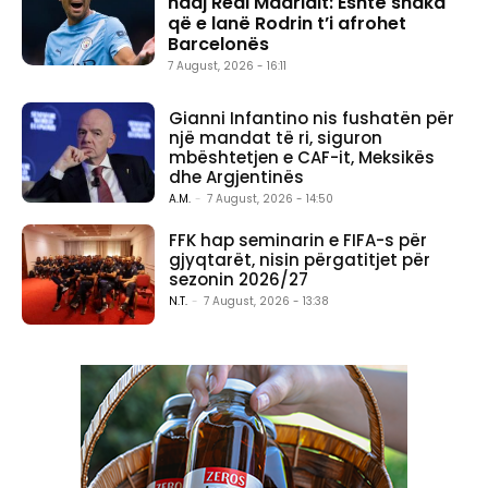
ndaj Real Madridit: Është shaka
që e lanë Rodrin t’i afrohet
Barcelonës
7 August, 2026 - 16:11
Gianni Infantino nis fushatën për
një mandat të ri, siguron
mbështetjen e CAF-it, Meksikës
dhe Argjentinës
A.M.
-
7 August, 2026 - 14:50
FFK hap seminarin e FIFA-s për
gjyqtarët, nisin përgatitjet për
sezonin 2026/27
N.T.
-
7 August, 2026 - 13:38