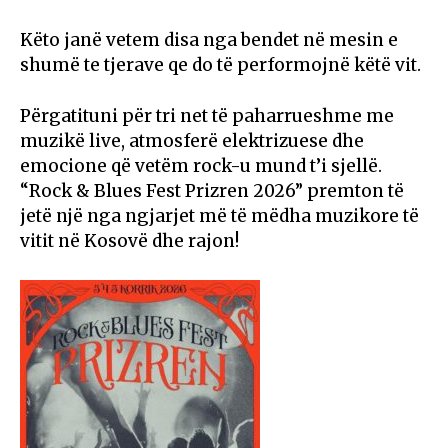
Këto janë vetem disa nga bendet në mesin e
shumë te tjerave qe do të performojnë këtë vit.
Përgatituni për tri net të paharrueshme me
muzikë live, atmosferë elektrizuese dhe
emocione që vetëm rock-u mund t’i sjellë.
“Rock & Blues Fest Prizren 2026” premton të
jetë një nga ngjarjet më të mëdha muzikore të
vitit në Kosovë dhe rajon!