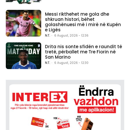
Messi rikthehet me gola dhe
shkruan histori, bëhet
golashënuesi më i mirë në Kupën
e Ligës
N.T.
-
6 August, 2026 - 12:36
Drita nis sonte sfidën e raundit të
tretë, përballet me Tre Fiorin në
San Marino
N.T.
-
6 August, 2026 - 12:30