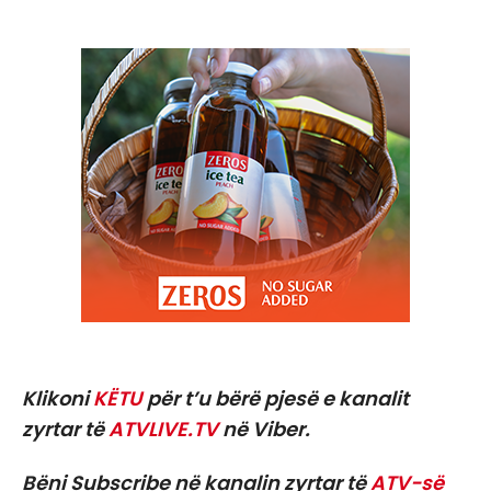
Klikoni
KËTU
për t’u bërë pjesë e kanalit
zyrtar të
ATVLIVE.TV
në Viber.
Bëni Subscribe në kanalin zyrtar të
ATV-së