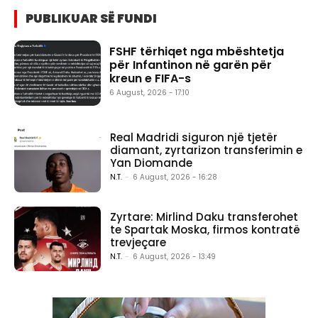
PUBLIKUAR SË FUNDI
FSHF tërhiqet nga mbështetja
për Infantinon në garën për
kreun e FIFA-s
6 August, 2026 - 17:10
Real Madridi siguron një tjetër
diamant, zyrtarizon transferimin e
Yan Diomande
N.T.
-
6 August, 2026 - 16:28
Zyrtare: Mirlind Daku transferohet
te Spartak Moska, firmos kontratë
trevjeçare
N.T.
-
6 August, 2026 - 13:49