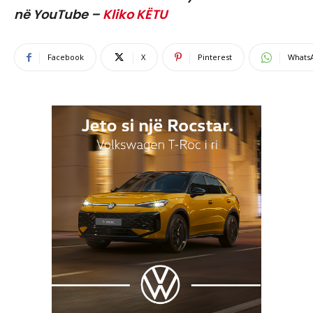
në YouTube –
Kliko KËTU
Facebook
X
Pinterest
Whats