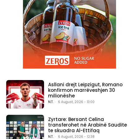
Asllani drejt Leipzigut, Romano
konfirmon marrëveshjen 30
milionëshe
N.T.
-
6 August, 2026 - 13:00
Zyrtare: Bersant Celina
transferohet në Arabinë Saudite
te skuadra Al-Ettifaq
N.T.
-
6 August, 2026 - 12:38