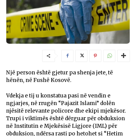
Një person është gjetur pa shenja jete, të
hënën, në Fushë Kosovë.
Vdekja e tij u konstatua pasi në vendin e
ngjarjes, në rrugën “Pajazit Islami” dolën
njësitë relevante policore dhe ekipi mjekësor.
Trupi i viktimës është dërguar për obduksion
në Institutin e Mjekësisë Ligjore (IML) për
obduksion, ndërsa rasti po hetohet si “Hetim