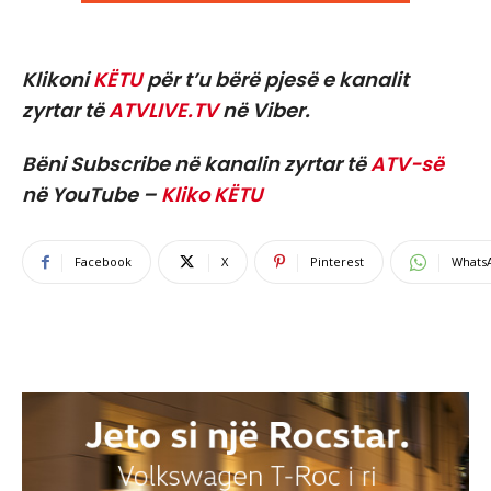
Klikoni
KËTU
për t’u bërë pjesë e kanalit
zyrtar të
ATVLIVE.TV
në Viber.
Bëni Subscribe në kanalin zyrtar të
ATV-së
në YouTube –
Kliko KËTU
Facebook
X
Pinterest
Whats