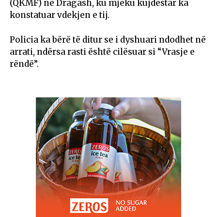
(QKMF) në Dragash, ku mjeku kujdestar ka
konstatuar vdekjen e tij.
Policia ka bërë të ditur se i dyshuari ndodhet në
arrati, ndërsa rasti është cilësuar si “Vrasje e
rëndë”.