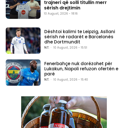
trajneri që solli titullin merr
sërish drejtimin
10 August, 2026 - 18:16
Dështoi kalimi te Leipzig, Asllani
sërish në radarët e Barcelonës
dhe Dortmundit
N.T.
-
10 August, 2026 - 15:51
Fenerbahçe nuk dorëzohet për
Lukakun, Napoli refuzon ofertën e
parë
N.T.
-
10 August, 2026 - 15:40