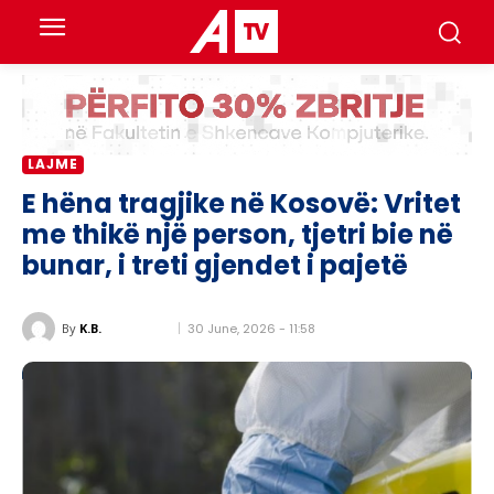
LAJME
E hëna tragjike në Kosovë: Vritet
me thikë një person, tjetri bie në
bunar, i treti gjendet i pajetë
30 June, 2026 - 11:58
By
K.B.