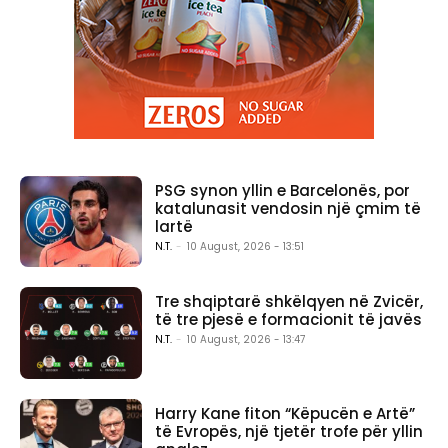
PSG synon yllin e Barcelonës, por
katalunasit vendosin një çmim të
lartë
N.T.
-
10 August, 2026 - 13:51
Tre shqiptarë shkëlqyen në Zvicër,
të tre pjesë e formacionit të javës
N.T.
-
10 August, 2026 - 13:47
Harry Kane fiton “Këpucën e Artë”
të Evropës, një tjetër trofe për yllin