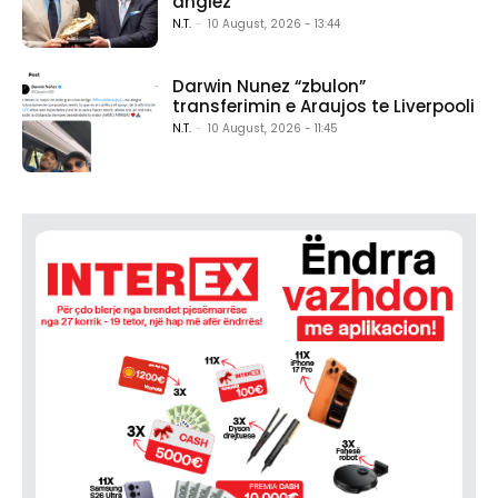
anglez
N.T.
-
10 August, 2026 - 13:44
Darwin Nunez “zbulon”
transferimin e Araujos te Liverpooli
N.T.
-
10 August, 2026 - 11:45