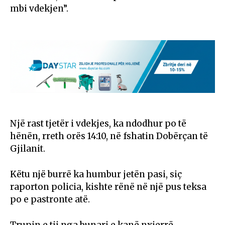
mbi vdekjen”.
Një rast tjetër i vdekjes, ka ndodhur po të
hënën, rreth orës 14:10, në fshatin Dobërçan të
Gjilanit.
Këtu një burrë ka humbur jetën pasi, siç
raporton policia, kishte rënë në një pus teksa
po e pastronte atë.