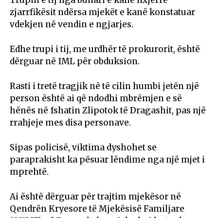
Trupin e tij nga bunari e kanë nxjerrë
zjarrfikësit ndërsa mjekët e kanë konstatuar
vdekjen në vendin e ngjarjes.
Edhe trupi i tij, me urdhër të prokurorit, është
dërguar në IML për obduksion.
Rasti i tretë tragjik në të cilin humbi jetën një
person është ai që ndodhi mbrëmjen e së
hënës në fshatin Zlipotok të Dragashit, pas një
rrahjeje mes disa personave.
Sipas policisë, viktima dyshohet se
paraprakisht ka pësuar lëndime nga një mjet i
mprehtë.
Ai është dërguar për trajtim mjekësor në
Qendrën Kryesore të Mjekësisë Familjare