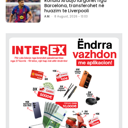
Ronald Araújo largohet nga
Barcelona, transferohet në
huazim te Liverpooli
A.M.
-
8 August, 2026 - 13:03