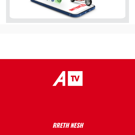
placeholder text
RRETH NESH