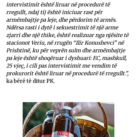
intervistimit është liruar në procedurë të
rregullt, ndaj tij është iniciuar rast për
armëmbajtje pa leje, dhe përdorim të armës.
Ndërsa rasti i dytë i sekuestrimit të një arme
zjarri dhe një thike, është realizuar nga njësite të
stacionot Veriu, në rrugën “Ilir Konushevci” në
Prishtinë, ku për veprën sulm dhe armëmbajtje
pa leje është shoqëruar i dyshuari: F.C, mashkull,
25 vjeç, i cili pas intervistimit me vendim të
prokurorit është liruar në procedurë të rregullt.”,
ka bërë të ditur PK.