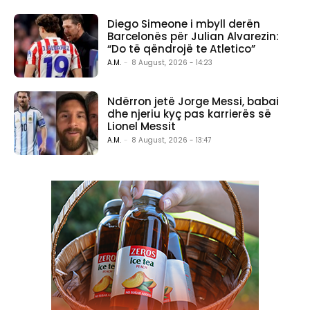
Diego Simeone i mbyll derën
Barcelonës për Julian Alvarezin:
“Do të qëndrojë te Atletico”
A.M.
-
8 August, 2026 - 14:23
Ndërron jetë Jorge Messi, babai
dhe njeriu kyç pas karrierës së
Lionel Messit
A.M.
-
8 August, 2026 - 13:47