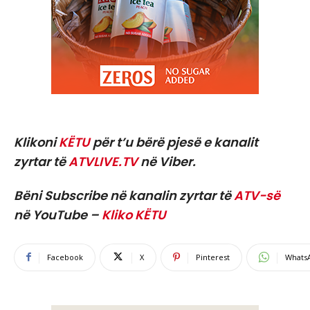
Klikoni
KËTU
për t’u bërë pjesë e kanalit
zyrtar të
ATVLIVE.TV
në Viber.
Bëni Subscribe në kanalin zyrtar të
ATV-së
në YouTube –
Kliko KËTU
Facebook
X
Pinterest
Whats