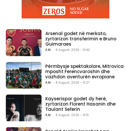
Arsenal godet në merkato,
zyrtarizon transferimin e Bruno
Guimaraes
A.M.
-
8 August, 2026 - 13:42
Përmbysje spektakolare, Mitrovica
mposht Ferencvaroshin dhe
vazhdon aventurën evropiane
A.M.
-
8 August, 2026 - 13:27
Kayserispor godet dy herë,
zyrtarizon Florent Hasanin dhe
Taulant Seferin
A.M.
-
8 August, 2026 - 13:15