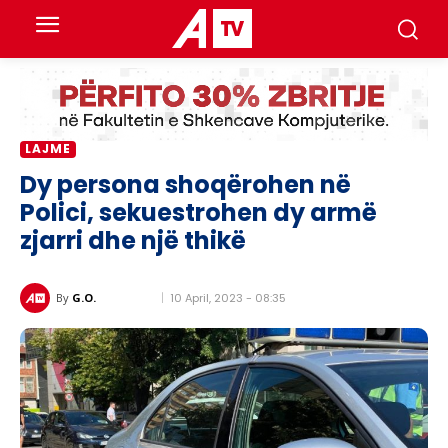
LAJME
Dy persona shoqërohen në
Polici, sekuestrohen dy armë
zjarri dhe një thikë
10 April, 2023 - 08:35
By
G.O.