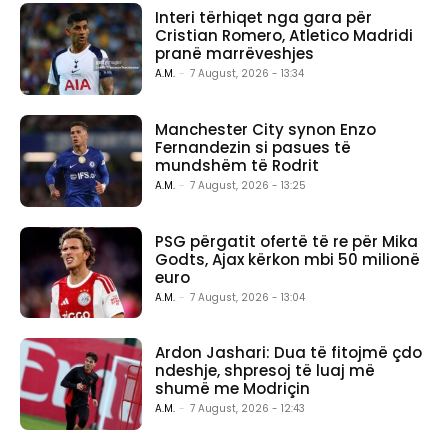
Interi tërhiqet nga gara për
Cristian Romero, Atletico Madridi
pranë marrëveshjes
A.M.
-
7 August, 2026 - 13:34
Manchester City synon Enzo
Fernandezin si pasues të
mundshëm të Rodrit
A.M.
-
7 August, 2026 - 13:25
PSG përgatit ofertë të re për Mika
Godts, Ajax kërkon mbi 50 milionë
euro
A.M.
-
7 August, 2026 - 13:04
Ardon Jashari: Dua të fitojmë çdo
ndeshje, shpresoj të luaj më
shumë me Modriçin
A.M.
-
7 August, 2026 - 12:43