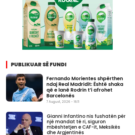
PUBLIKUAR SË FUNDI
Fernando Morientes shpërthen
ndaj Real Madridit: Është shaka
që e lanë Rodrin t’i afrohet
Barcelonës
7 August, 2026 - 16:11
Gianni Infantino nis fushatën për
një mandat të ri, siguron
mbështetjen e CAF-it, Meksikës
dhe Argjentinës