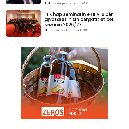
A.M.
-
7 August, 2026 - 14:50
FFK hap seminarin e FIFA-s për
gjyqtarët, nisin përgatitjet për
sezonin 2026/27
N.T.
-
7 August, 2026 - 13:38