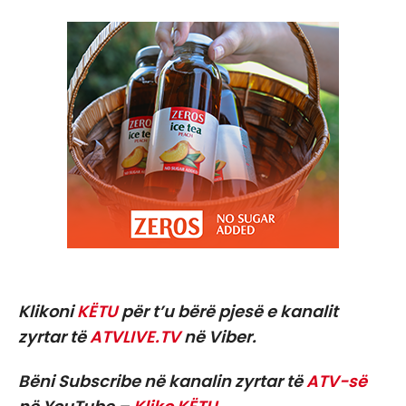
Klikoni
KËTU
për t’u bërë pjesë e kanalit
zyrtar të
ATVLIVE.TV
në Viber.
Bëni Subscribe në kanalin zyrtar të
ATV-së