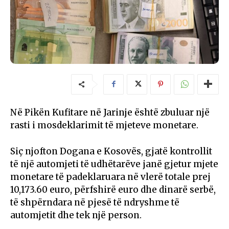
Në Pikën Kufitare në Jarinje është zbuluar një
rasti i mosdeklarimit të mjeteve monetare.
Siç njofton Dogana e Kosovës, gjatë kontrollit
të një automjeti të udhëtarëve janë gjetur mjete
monetare të padeklaruara në vlerë totale prej
10,173.60 euro, përfshirë euro dhe dinarë serbë,
të shpërndara në pjesë të ndryshme të
automjetit dhe tek një person.