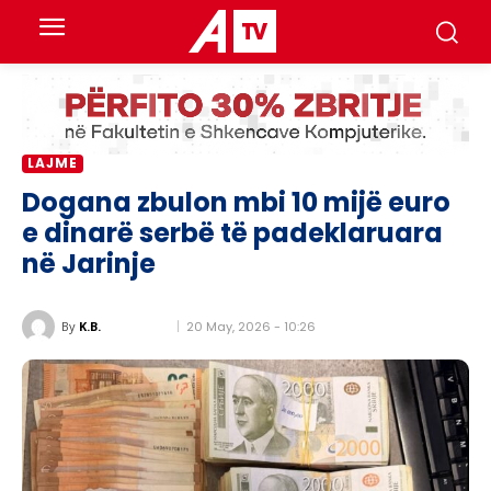
LAJME
Dogana zbulon mbi 10 mijë euro
e dinarë serbë të padeklaruara
në Jarinje
20 May, 2026 - 10:26
By
K.B.