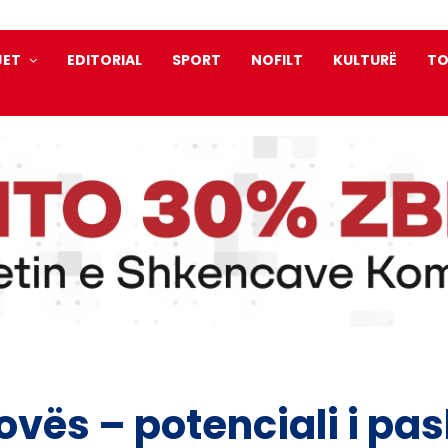
JET
EDITORIAL
SPORT
NOFILT
KULTURË
TO
vës – potenciali i pas