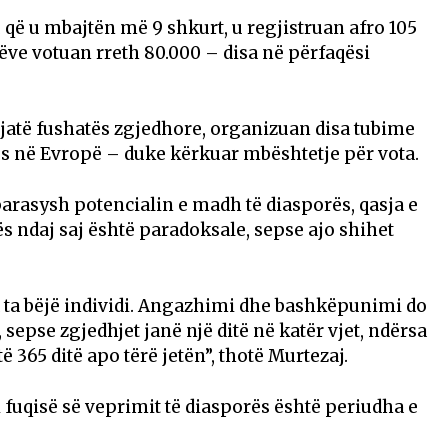
 që u mbajtën më 9 shkurt, u regjistruan afro 105
lëve votuan rreth 80.000 – disa në përfaqësi
 gjatë fushatës zgjedhore, organizuan disa tubime
 në Evropë – duke kërkuar mbështetje për vota.
parasysh potencialin e madh të diasporës, qasja e
s ndaj saj është paradoksale, sepse ajo shihet
ta bëjë individi. Angazhimi dhe bashkëpunimi do
 sepse zgjedhjet janë një ditë në katër vjet, ndërsa
ë 365 ditë apo tërë jetën”, thotë Murtezaj.
 fuqisë së veprimit të diasporës është periudha e