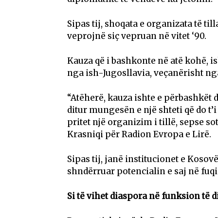
Sipas tij, shoqata e organizata të til
veprojnë siç vepruan në vitet ‘90.
Kauza që i bashkonte në atë kohë, i
nga ish-Jugosllavia, veçanërisht nga
“Atëherë, kauza ishte e përbashkët 
ditur mungesën e një shteti që do t’
pritet një organizim i tillë, sepse so
Krasniqi për Radion Evropa e Lirë.
Sipas tij, janë institucionet e Kosov
shndërruar potencialin e saj në fuq
Si të vihet diaspora në funksion të 