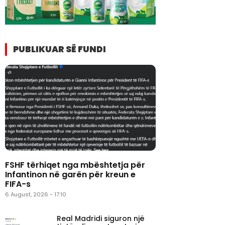
PUBLIKUAR SË FUNDI
FSHF tërhiqet nga mbështetja për
Infantinon në garën për kreun e
FIFA-s
6 August, 2026 - 17:10
Real Madridi siguron një