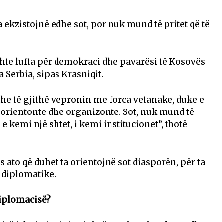
la ekzistojnë edhe sot, por nuk mund të pritet që të
shte lufta për demokraci dhe pavarësi të Kosovës
 Serbia, sipas Krasniqit.
dhe të gjithë vepronin me forca vetanake, duke e
i orientonte dhe organizonte. Sot, nuk mund të
t e kemi një shtet, i kemi institucionet”, thotë
ës ato që duhet ta orientojnë sot diasporën, për ta
i diplomatike.
diplomacisë?