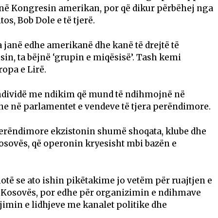
 në Kongresin amerikan, por që dikur përbëhej nga
os, Bob Dole e të tjerë.
a janë edhe amerikanë dhe kanë të drejtë të
n, ta bëjnë ‘grupin e miqësisë’. Tash kemi
ropa e Lirë.
individë me ndikim që mund të ndihmojnë në
he në parlamentet e vendeve të tjera perëndimore.
 perëndimore ekzistonin shumë shoqata, klube dhe
 Kosovës, që operonin kryesisht mbi bazën e
otë se ato ishin pikëtakime jo vetëm për ruajtjen e
ë Kosovës, por edhe për organizimin e ndihmave
ijimin e lidhjeve me kanalet politike dhe