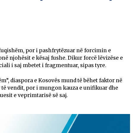
 fuqishëm, por i pashfrytëzuar në forcimin e
në njohësit e kësaj fushe. Dikur forcë lëvizëse e
ali i saj mbetet i fragmentuar, sipas tyre.
ëm”, diaspora e Kosovës mund të bëhet faktor në
të vendit, por i mungon kauza e unifikuar dhe
uesit e veprimtarisë së saj.