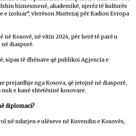
fshin biznesmenë, akademikë, njerëz të kulturës
e e izoluar”, vlerëson Murtezaj për Radion Evropa
së në Kosovë, në vitin 2024, për herë të parë u
 në diasporë.
jë, sipas të dhënave që publikoi Agjencia e
e prejardhje nga Kosova, që jetojnë në diasporë,
a nuk e kanë shtetësinë kosovare.
 në diplomaci?
r rol në ndarjen e ulëseve në Kuvendin e Kosovës,