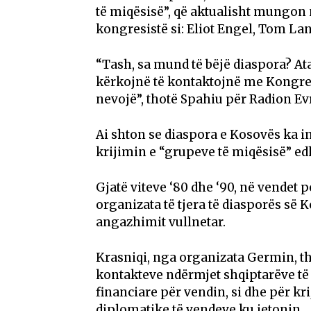
të miqësisë”, që aktualisht mungon
kongresistë si: Eliot Engel, Tom Lant
“Tash, sa mund të bëjë diaspora? At
kërkojnë të kontaktojnë me Kongresi
nevojë”, thotë Spahiu për Radion Ev
Ai shton se diaspora e Kosovës ka 
krijimin e “grupeve të miqësisë” ed
Gjatë viteve ‘80 dhe ‘90, në vendet
organizata të tjera të diasporës së
angazhimit vullnetar.
Krasniqi, nga organizata Germin, th
kontakteve ndërmjet shqiptarëve t
financiare për vendin, si dhe për kr
diplomatike të vendeve ku jetonin.