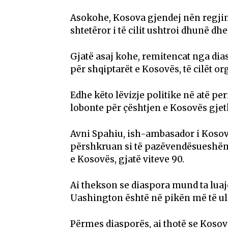
Asokohe, Kosova gjendej nën regjimi
shtetëror i të cilit ushtroi dhunë 
Gjatë asaj kohe, remitencat nga dia
për shqiptarët e Kosovës, të cilët or
Edhe këto lëvizje politike në atë pe
lobonte për çështjen e Kosovës gjet
Avni Spahiu, ish-ambasador i Kosovë
përshkruan si të pazëvendësueshëm 
e Kosovës, gjatë viteve 90.
Ai thekson se diaspora mund ta luaj
Uashington është në pikën më të ulë
Përmes diasporës, ai thotë se Kosov