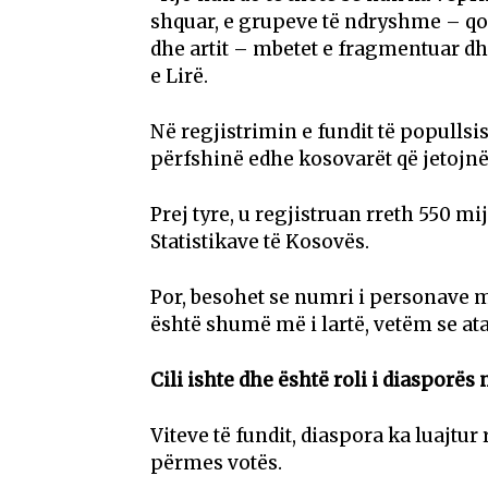
shquar, e grupeve të ndryshme – qo
dhe artit – mbetet e fragmentuar dh
e Lirë.
Në regjistrimin e fundit të popullsi
përfshinë edhe kosovarët që jetojnë
Prej tyre, u regjistruan rreth 550 mi
Statistikave të Kosovës.
Por, besohet se numri i personave m
është shumë më i lartë, vetëm se at
Cili ishte dhe është roli i diasporës
Viteve të fundit, diaspora ka luajtu
përmes votës.