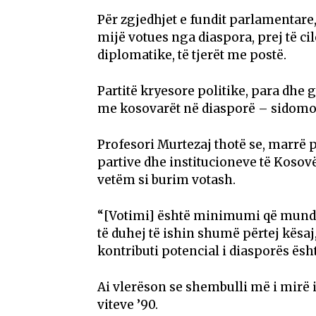
Për zgjedhjet e fundit parlamentare,
mijë votues nga diaspora, prej të ci
diplomatike, të tjerët me postë.
Partitë kryesore politike, para dhe
me kosovarët në diasporë – sidomos
Profesori Murtezaj thotë se, marrë 
partive dhe institucioneve të Kosovë
vetëm si burim votash.
“[Votimi] është minimumi që mund 
të duhej të ishin shumë përtej kësaj,
kontributi potencial i diasporës ësht
Ai vlerëson se shembulli më i mirë i
viteve ’90.