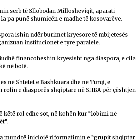
n serb të Sllobodan Millosheviqit, aparati
dhe la pa punë shumicën e madhe të kosovarëve.
spora ishin ndër burimet kryesore të mbijetesës
ganizuan institucionet e tyre paralele.
riudhë financoheshin kryesisht nga diaspora, e cila
kë në botë.
s në Shtetet e Bashkuara dhe në Turqi, e
rolin e diasporës shqiptare në SHBA për çështjen
ë këtë rol edhe sot, në kohën kur “lobimi në
t”.
a mund të iniciojë riformatimin e “grupit shqiptar