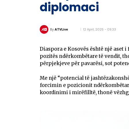
diplomaci
12 April, 2025 - 09:33
By
ATVLive
Diaspora e Kosovës është një aset i
pozitës ndërkombëtare të vendit, tho
përpjekjeve për pavarësi, sot potenci
Me një “potencial të jashtëzakonsh
forcimin e pozicionit ndërkombëtar 
koordinimi i mirëfilltë, thonë vëzhg