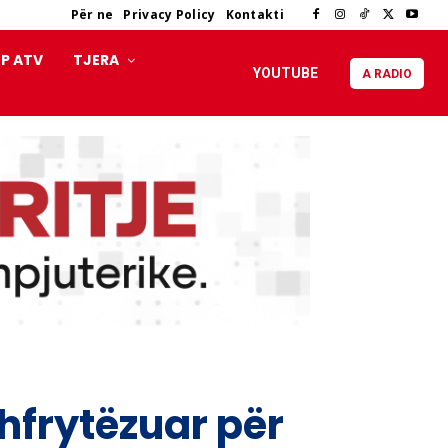
Për ne
Privacy Policy
Kontakti
P ATV
TJERA
YOUTUBE
A RADIO
hfrytëzuar për