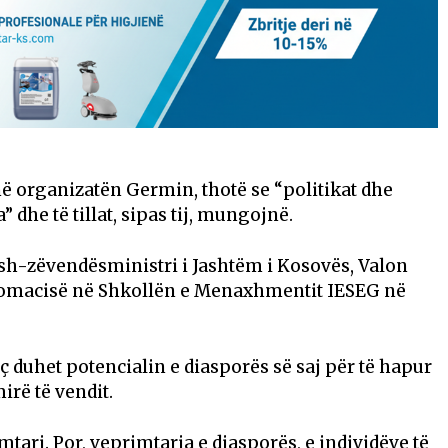
 në organizatën Germin, thotë se “politikat dhe
 dhe të tillat, sipas tij, mungojnë.
ish-zëvendësministri i Jashtëm i Kosovës, Valon
iplomacisë në Shkollën e Menaxhmentit IESEG në
iç duhet potencialin e diasporës së saj për të hapur
irë të vendit.
mtari. Por, veprimtaria e diasporës, e individëve të