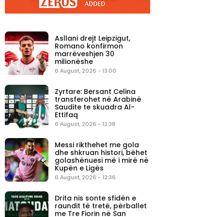
Asllani drejt Leipzigut,
Romano konfirmon
marrëveshjen 30
milionëshe
6 August, 2026 - 13:00
Zyrtare: Bersant Celina
transferohet në Arabinë
Saudite te skuadra Al-
Ettifaq
6 August, 2026 - 12:38
Messi rikthehet me gola
dhe shkruan histori, bëhet
golashënuesi më i mirë në
Kupën e Ligës
6 August, 2026 - 12:36
Drita nis sonte sfidën e
raundit të tretë, përballet
me Tre Fiorin në San