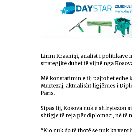
Lirim Krasniqi, analist i politikave
strategjitë duhet të vijnë nga Kosova”
Më konstatimin e tij pajtohet edhe 
Murtezaj, aktualisht ligjërues i D
Paris.
Sipas tij, Kosova nuk e shfrytëzon s
shtigje të reja për diplomaci, në të m
“Kjo nuk do të thotë se nuk ka vepri