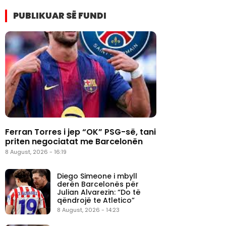
PUBLIKUAR SË FUNDI
Ferran Torres i jep “OK” PSG-së, tani
priten negociatat me Barcelonën
8 August, 2026 - 16:19
Diego Simeone i mbyll
derën Barcelonës për
Julian Alvarezin: “Do të
qëndrojë te Atletico”
8 August, 2026 - 14:23