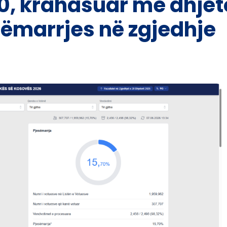
00, krahasuar me dhjet
sëmarrjes në zgjedhje