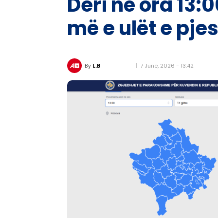
Deri në ora 13:
më e ulët e pje
7 June, 2026 - 13:42
By
L.B