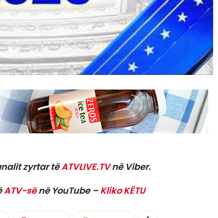
nalit zyrtar të
ATVLIVE.TV
në Viber.
ë
ATV-së
në YouTube –
Kliko KËTU