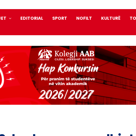
JET
EDITORIAL
SPORT
NOFILT
KULTURË
TO