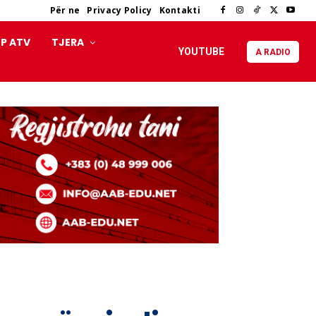
Për ne
Privacy Policy
Kontakti
P ATV
TJERA
YOUTUBE
A RADIO