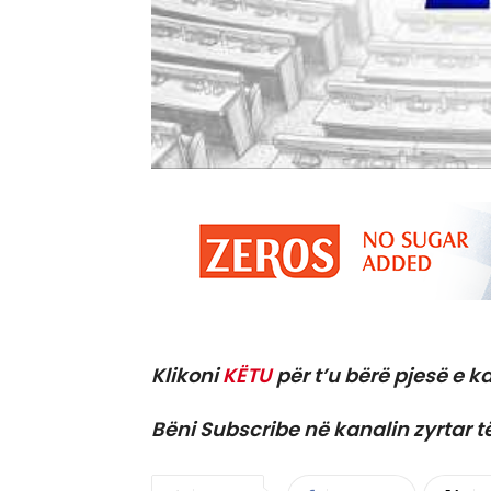
Klikoni
KËTU
për t’u bërë pjesë e ka
Bëni Subscribe në kanalin zyrtar t