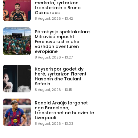
merkato, zyrtarizon
transferimin e Bruno
Guimaraes
8 August, 2026 - 13:42
Përmbysje spektakolare,
Mitrovica mposht
Ferencvaroshin dhe
vazhdon aventurën
evropiane
8 August, 2026 - 13:27
Kayserispor godet dy
herë, zyrtarizon Florent
Hasanin dhe Taulant
Seferin
8 August, 2026 - 13:15
Ronald Araújo largohet
nga Barcelona,
transferohet në huazim te
Liverpooli
8 August, 2026 - 13:03