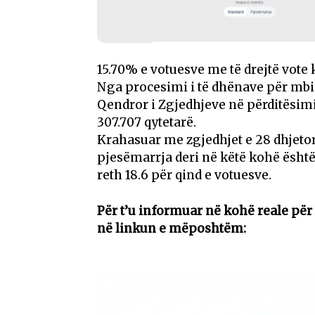
15.70% e votuesve me të drejtë vote 
Nga procesimi i të dhënave për mbi 
Qendror i Zgjedhjeve në përditësimin
307.707 qytetarë.
Krahasuar me zgjedhjet e 28 dhjetori
pjesëmarrja deri në këtë kohë është
reth 18.6 për qind e votuesve.
Për t’u informuar në kohë reale pë
në linkun e mëposhtëm: