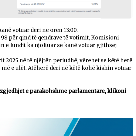
kanë votuar deri në orën 13:00.
98 për qind të qendrave të votimit, Komisioni
 e fundit ka njoftuar se kanë votuar gjithsej
t 2025 në të njëjtën periudhë, vërehet se këtë herë
 më e ulët. Atëherë deri në këtë kohë kishin votuar
r zgjedhjet e parakohshme parlamentare, klikoni