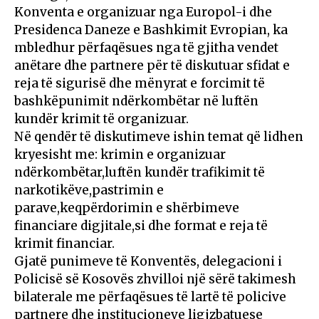
Konventa e organizuar nga Europol-i dhe
Presidenca Daneze e Bashkimit Evropian, ka
mbledhur përfaqësues nga të gjitha vendet
anëtare dhe partnere për të diskutuar sfidat e
reja të sigurisë dhe mënyrat e forcimit të
bashkëpunimit ndërkombëtar në luftën
kundër krimit të organizuar.
Në qendër të diskutimeve ishin temat që lidhen
kryesisht me: krimin e organizuar
ndërkombëtar,luftën kundër trafikimit të
narkotikëve,pastrimin e
parave,keqpërdorimin e shërbimeve
financiare digjitale,si dhe format e reja të
krimit financiar.
Gjatë punimeve të Konventës, delegacioni i
Policisë së Kosovës zhvilloi një sërë takimesh
bilaterale me përfaqësues të lartë të policive
partnere dhe institucioneve ligjzbatuese