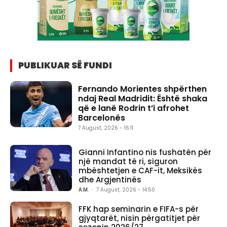
PUBLIKUAR SË FUNDI
Fernando Morientes shpërthen
ndaj Real Madridit: Është shaka
që e lanë Rodrin t’i afrohet
Barcelonës
7 August, 2026 - 16:11
Gianni Infantino nis fushatën për
një mandat të ri, siguron
mbështetjen e CAF-it, Meksikës
dhe Argjentinës
A.M.
-
7 August, 2026 - 14:50
FFK hap seminarin e FIFA-s për
gjyqtarët, nisin përgatitjet për