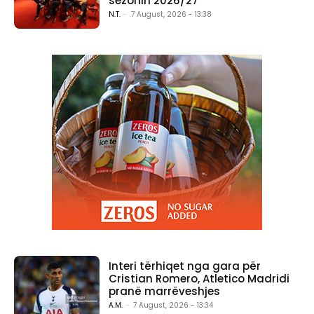
sezonin 2026/27
N.T.
-
7 August, 2026 - 13:38
Interi tërhiqet nga gara për
Cristian Romero, Atletico Madridi
pranë marrëveshjes
A.M.
-
7 August, 2026 - 13:34