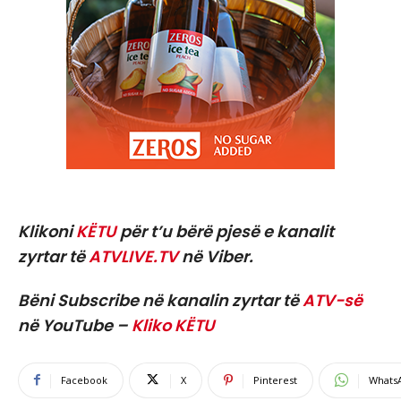
Klikoni
KËTU
për t’u bërë pjesë e kanalit
zyrtar të
ATVLIVE.TV
në Viber.
Bëni Subscribe në kanalin zyrtar të
ATV-së
në YouTube –
Kliko KËTU
Facebook
X
Pinterest
Whats