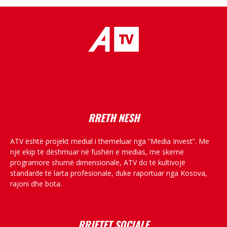
placeholder text
RRETH NESH
ATV është projekt medial i themeluar nga “Media Invest”. Me
një ekip të dëshmuar në fushën e medias, me skemë
programore shumë dimensionale, ATV do të kultivojë
standarde të larta profesionale, duke raportuar nga Kosova,
rajoni dhe bota.
RRJETET SOCIALE