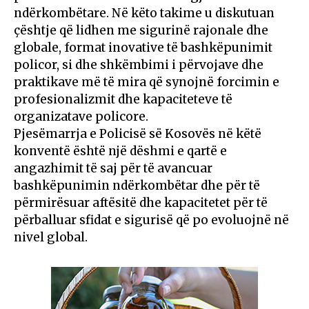
ndërkombëtare. Në këto takime u diskutuan
çështje që lidhen me sigurinë rajonale dhe
globale, format inovative të bashkëpunimit
policor, si dhe shkëmbimi i përvojave dhe
praktikave më të mira që synojnë forcimin e
profesionalizmit dhe kapaciteteve të
organizatave policore.
Pjesëmarrja e Policisë së Kosovës në këtë
konventë është një dëshmi e qartë e
angazhimit të saj për të avancuar
bashkëpunimin ndërkombëtar dhe për të
përmirësuar aftësitë dhe kapacitetet për të
përballuar sfidat e sigurisë që po evoluojnë në
nivel global.