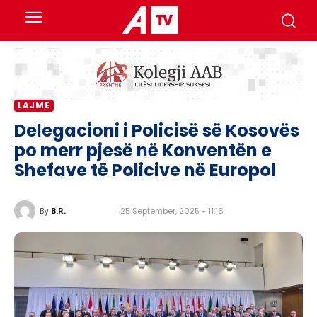
LAJME
Delegacioni i Policisë së Kosovës
po merr pjesë në Konventën e
Shefave të Policive në Europol
25 September, 2025 - 11:16
By
B.R.