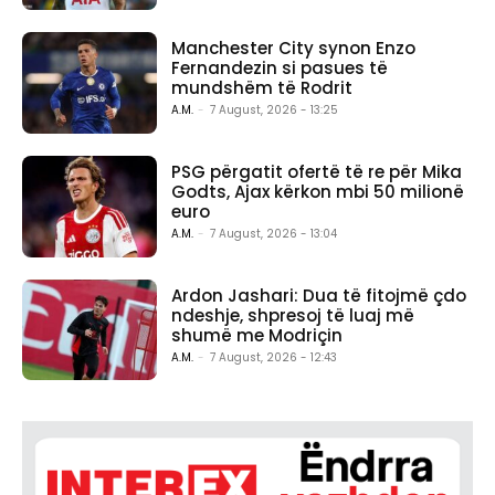
Manchester City synon Enzo
Fernandezin si pasues të
mundshëm të Rodrit
A.M.
-
7 August, 2026 - 13:25
PSG përgatit ofertë të re për Mika
Godts, Ajax kërkon mbi 50 milionë
euro
A.M.
-
7 August, 2026 - 13:04
Ardon Jashari: Dua të fitojmë çdo
ndeshje, shpresoj të luaj më
shumë me Modriçin
A.M.
-
7 August, 2026 - 12:43