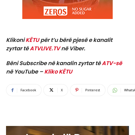
Klikoni
KËTU
për t’u bërë pjesë e kanalit
zyrtar të
ATVLIVE.TV
në Viber.
Bëni Subscribe në kanalin zyrtar të
ATV-së
në YouTube –
Kliko KËTU
Facebook
X
Pinterest
Whats