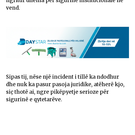
ngritur dilema për sigurinë institucionale në
vend.
Sipas tij, nëse një incident i tillë ka ndodhur
dhe nuk ka pasur pasoja juridike, atëherë kjo,
siç thotë ai, ngre pikëpyetje serioze për
sigurinë e qytetarëve.