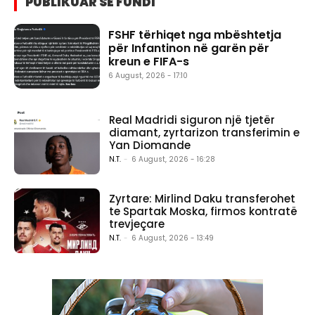
PUBLIKUAR SË FUNDI
FSHF tërhiqet nga mbështetja
për Infantinon në garën për
kreun e FIFA-s
6 August, 2026 - 17:10
Real Madridi siguron një tjetër
diamant, zyrtarizon transferimin e
Yan Diomande
N.T.
-
6 August, 2026 - 16:28
Zyrtare: Mirlind Daku transferohet
te Spartak Moska, firmos kontratë
trevjeçare
N.T.
-
6 August, 2026 - 13:49