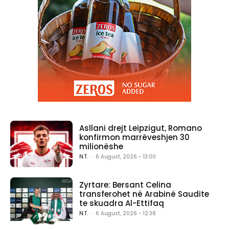
Asllani drejt Leipzigut, Romano
konfirmon marrëveshjen 30
milionëshe
N.T.
-
6 August, 2026 - 13:00
Zyrtare: Bersant Celina
transferohet në Arabinë Saudite
te skuadra Al-Ettifaq
N.T.
-
6 August, 2026 - 12:38