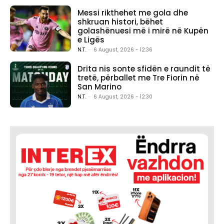
Messi rikthehet me gola dhe
shkruan histori, bëhet
golashënuesi më i mirë në Kupën
e Ligës
N.T.
-
6 August, 2026 - 12:36
Drita nis sonte sfidën e raundit të
tretë, përballet me Tre Fiorin në
San Marino
N.T.
-
6 August, 2026 - 12:30