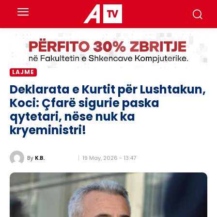
LAJME
Deklarata e Kurtit për Lushtakun,
Koci: Çfarë sigurie paska
qytetari, nëse nuk ka
kryeministri!
19 May, 2026 - 13:47
By
K.B.