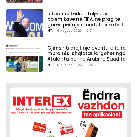
Infantino kërkon falje pas
polemikave në FIFA, në prag të
garës për një mandat të katërt
N.T.
-
6 August, 2026 - 12:21
Gjimshiti drejt një aventure të re,
mbrojtësi shqiptar largohet nga
Atalanta për në Arabinë Saudite
N.T.
-
5 August, 2026 - 15:39