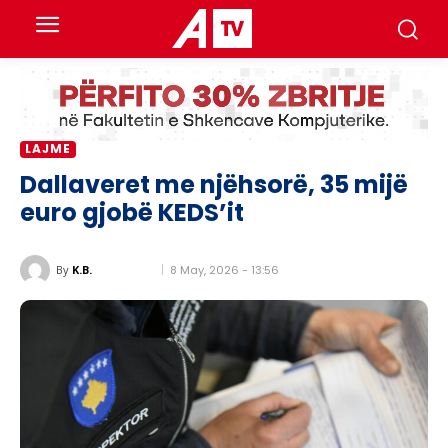
LAJME
Dallaveret me njëhsorë, 35 mijë
euro gjobë KEDS’it
8 May, 2026 - 13:56
By
K.B.