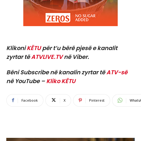
Klikoni
KËTU
për t’u bërë pjesë e kanalit
zyrtar të
ATVLIVE.TV
në Viber.
Bëni Subscribe në kanalin zyrtar të
ATV-së
në YouTube –
Kliko KËTU
Facebook
X
Pinterest
Whats