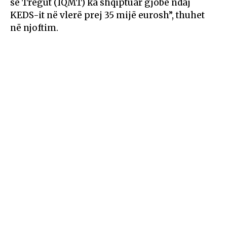
së Tregut (IQMT) ka shqiptuar gjobë ndaj
KEDS-it në vlerë prej 35 mijë eurosh”, thuhet
në njoftim.