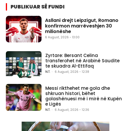
PUBLIKUAR SË FUNDI
Asllani drejt Leipzigut, Romano
konfirmon marrëveshjen 30
milionëshe
6 August, 2026 - 13:00
Zyrtare: Bersant Celina
transferohet në Arabinë Saudite
te skuadra Al-Ettifaq
N.T.
-
6 August, 2026 - 12:38
Messi rikthehet me gola dhe
shkruan histori, bëhet
golashënuesi më i mirë në Kupën
e Ligës
N.T.
-
6 August, 2026 - 12:36