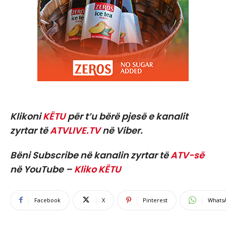
Klikoni
KËTU
për t’u bërë pjesë e kanalit
zyrtar të
ATVLIVE.TV
në Viber.
Bëni Subscribe në kanalin zyrtar të
ATV-së
në YouTube –
Kliko KËTU
Facebook
X
Pinterest
Whats