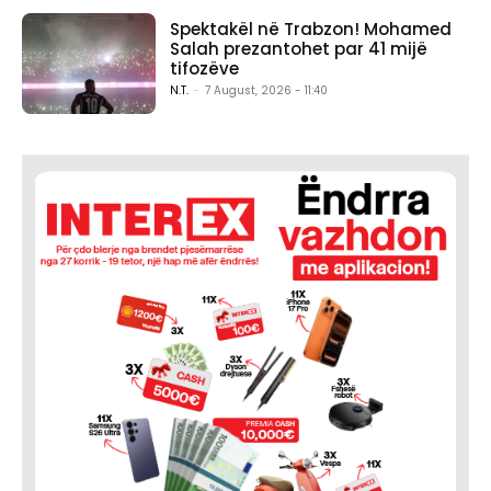
Spektakël në Trabzon! Mohamed
Salah prezantohet par 41 mijë
tifozëve
N.T.
-
7 August, 2026 - 11:40