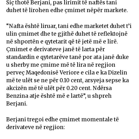
Siç thotë Berjani, pas lirimit të naftës tani
duhet të lirohen edhe çmimet nëpër markete.
“Nafta është liruar, tani edhe marketet duhet t’i
ulin çmimet dhe te gjithë duhet të reflektojnë
në shportën e qytetarit që të jetë më e lirë.
Çmimet e derivateve janë të larta për
standardin e qytetarëve tanë por ata janë duke
u sherby me çmime më të lira në regjion
perveç Maqedonisë Veriore e cila e ka Dizelin
më te ulët se ne për 0.10 cent, arsyeja sepse ka
akcizën më të ulët për 0.20 cent. Ndërsa
Benzina atje është më e lartë”, u shpreh
Berjani.
Berjani tregoi edhe çmimet momentale të
derivateve në regjion: