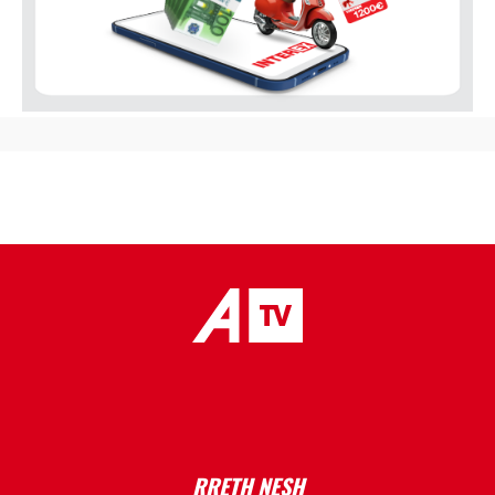
placeholder text
RRETH NESH