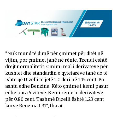
“Nuk mund të dimë për çmimet për ditët në
vijim, por çmimet janë në rënie. Trendi është
drejt normalitetit. Çmimi real i derivateve për
kushtet dhe standardin e qytetarëve tanë do të
ishte që Dizelli të jetë 1 € deri në 1.15 cent. Po
ashtu edhe Benzina. Këto çmime i kemi pasur
edhe para 5 viteve. Kemi rënie të derivateve
për 0.80 cent. Tashmë Dizelli është 1.23 cent
kurse Benzina 1.31″, tha ai.