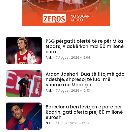
PSG përgatit ofertë të re për Mika
Godts, Ajax kërkon mbi 50 milionë
euro
A.M.
-
7 August, 2026 - 13:04
Ardon Jashari: Dua të fitojmë çdo
ndeshje, shpresoj të luaj më
shumë me Modriçin
A.M.
-
7 August, 2026 - 12:43
Barcelona bën lëvizjen e parë për
Rodrin, gati oferta prej 60 milionë
eurosh
N.T.
-
7 August, 2026 - 12:02