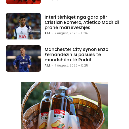
Interi tërhiqet nga gara për
Cristian Romero, Atletico Madridi
pranë marrëveshjes
A.M.
-
7 August, 2026 - 13:34
Manchester City synon Enzo
Fernandezin si pasues të
mundshëm të Rodrit
A.M.
-
7 August, 2026 - 13:25