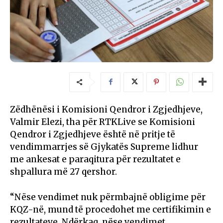
Zëdhënësi i Komisioni Qendror i Zgjedhjeve,
Valmir Elezi, tha për RTKLive se Komisioni
Qendror i Zgjedhjeve është në pritje të
vendimmarrjes së Gjykatës Supreme lidhur
me ankesat e paraqitura për rezultatet e
shpallura më 27 qershor.
“Nëse vendimet nuk përmbajnë obligime për
KQZ-në, mund të procedohet me certifikimin e
rezultateve. Ndërkaq, nëse vendimet