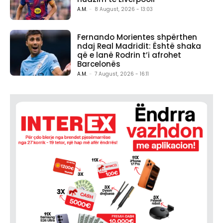
A.M.
-
8 August, 2026 - 13:03
Fernando Morientes shpërthen
ndaj Real Madridit: Është shaka
që e lanë Rodrin t’i afrohet
Barcelonës
A.M.
-
7 August, 2026 - 16:11