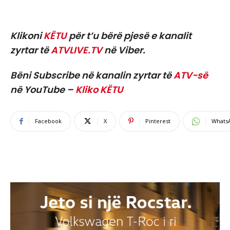
Klikoni
KËTU
për t’u bërë pjesë e kanalit
zyrtar të
ATVLIVE.TV
në Viber.
Bëni Subscribe në kanalin zyrtar të
ATV-së
në YouTube –
Kliko KËTU
Facebook
X
Pinterest
Whats