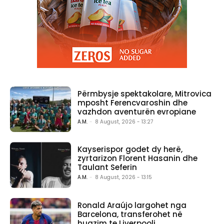
Përmbysje spektakolare, Mitrovica
mposht Ferencvaroshin dhe
vazhdon aventurën evropiane
A.M.
-
8 August, 2026 - 13:27
Kayserispor godet dy herë,
zyrtarizon Florent Hasanin dhe
Taulant Seferin
A.M.
-
8 August, 2026 - 13:15
Ronald Araújo largohet nga
Barcelona, transferohet në
huazim te Liverpooli