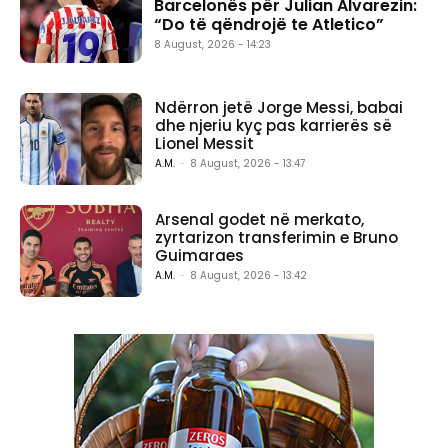
Barcelonës për Julian Alvarezin:
“Do të qëndrojë te Atletico”
8 August, 2026 - 14:23
Ndërron jetë Jorge Messi, babai
dhe njeriu kyç pas karrierës së
Lionel Messit
A.M.
-
8 August, 2026 - 13:47
Arsenal godet në merkato,
zyrtarizon transferimin e Bruno
Guimaraes
A.M.
-
8 August, 2026 - 13:42