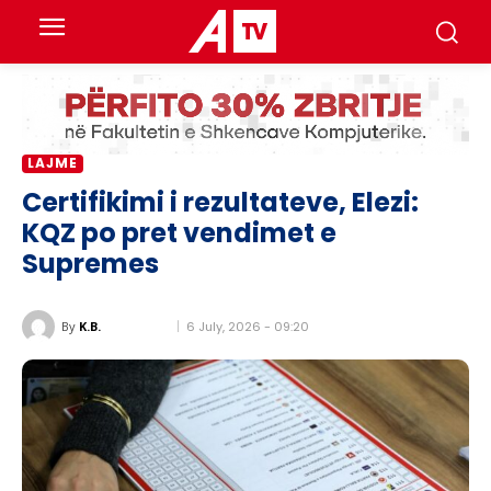
LAJME
Certifikimi i rezultateve, Elezi:
KQZ po pret vendimet e
Supremes
6 July, 2026 - 09:20
By
K.B.