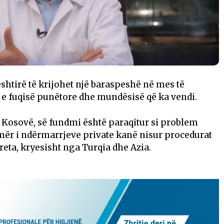
shtirë të krijohet një baraspeshë në mes të
 e fuqisë punëtore dhe mundësisë që ka vendi.
ë Kosovë, së fundmi është paraqitur si problem
ër i ndërmarrjeve private kanë nisur procedurat
treta, kryesisht nga Turqia dhe Azia.