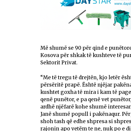
Më shumë se 90 për qind e punëtore
Kosova për shkak të kushteve të punë
Sektorit Privat.
“Me të tregu të drejtën, kjo letër ës
përsëritë prapë. Është njëjar pakë
kushtet goxha të mira i kam të page
qenë punëtor, e pa qenë vet punëto
ardhë njëfarë kohe shumë interesa
Janë shumë popull i pakënaqur. Për
shoh tash që edhe shpresa si shpres
rajonin apo vetëm te ne, nuk po e d