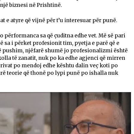
një biznesi në Prishtinë.
t e atyre që vijnë për t’u interesuar për punë.
so përformanca sa që çuditna edhe vet. Më së pari
ë sa i përket profesionit tim, pyetja e parë që e
itë pushim, njëfarë shumë jo profesionalizmi është
olla të zanatit, nuk po ka edhe agjenci që mirren
rivat po mendoj edhe kështu dalin veç koti po
arë teorie që thonë po lypi punë po ishalla nuk