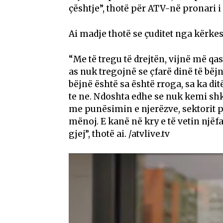
çështje”, thotë për ATV-në pronari i 
Ai madje thotë se çuditet nga kërkesa
“Me të tregu të drejtën, vijnë më qa
as nuk tregojnë se çfarë dinë të bëjn
bëjnë është sa është rroga, sa ka d
te ne. Ndoshta edhe se nuk kemi shk
me punësimin e njerëzve, sektorit p
mënoj. E kanë në kry e të vetin njëf
gjej”, thotë ai. /atvlive.tv