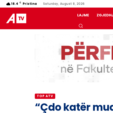
C
18.4
Pristina
Saturday, August 8, 2026
LAJME
ZGJEDH
TOP ATV
“Çdo katër mua