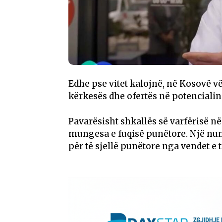
Edhe pse vitet kalojnë, në Kosovë vë
kërkesës dhe ofertës në potencialin
Pavarësisht shkallës së varfërisë n
mungesa e fuqisë punëtore. Një num
për të sjellë punëtore nga vendet e 