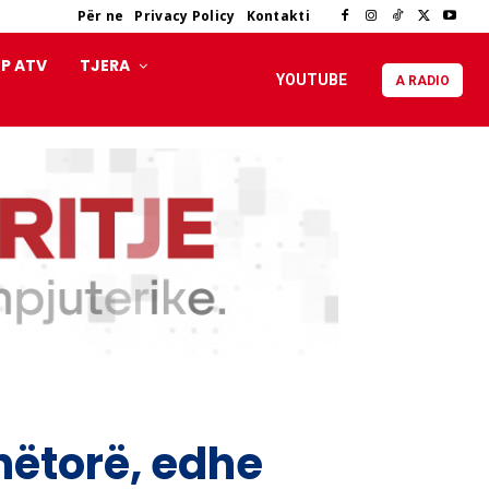
Për ne
Privacy Policy
Kontakti
P ATV
TJERA
YOUTUBE
A RADIO
nëtorë, edhe