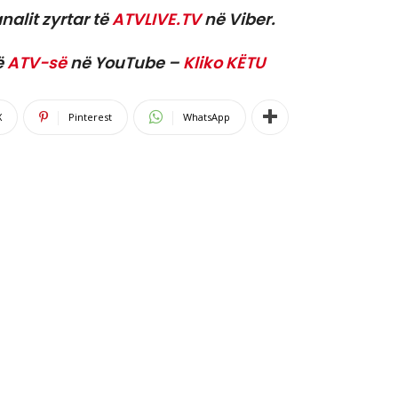
nalit zyrtar të
ATVLIVE.TV
në Viber.
ë
ATV-së
në YouTube –
Kliko KËTU
X
Pinterest
WhatsApp