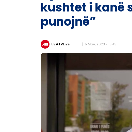
kushtet i kanë
punojnë”
5 May, 2023 - 15:45
By
ATVLive