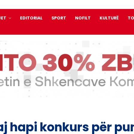
JET
EDITORIAL
SPORT
NOFILT
KULTURË
TO
j hapi konkurs për pu