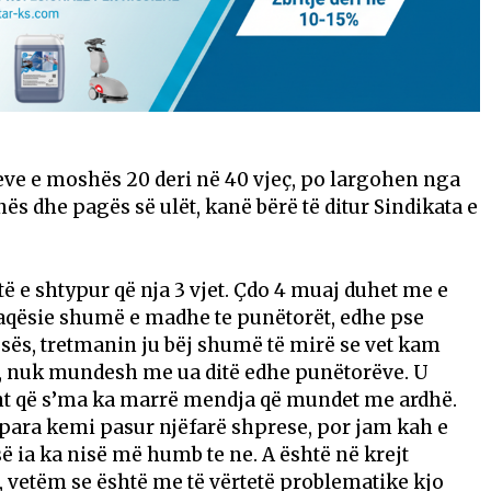
ve e moshës 20 deri në 40 vjeç, po largohen nga
s dhe pagës së ulët, kanë bërë të ditur Sindikata e
htë e shtypur që nja 3 vjet. Çdo 4 muaj duhet me e
naqësie shumë e madhe te punëtorët, edhe pse
sës, tretmanin ju bëj shumë të mirë se vet kam
r, nuk mundesh me ua ditë edhe punëtorëve. U
nt që s’ma ka marrë mendja që mundet me ardhë.
para kemi pasur njëfarë shprese, por jam kah e
ë ia ka nisë më humb te ne. A është në krejt
i, vetëm se është me të vërtetë problematike kjo