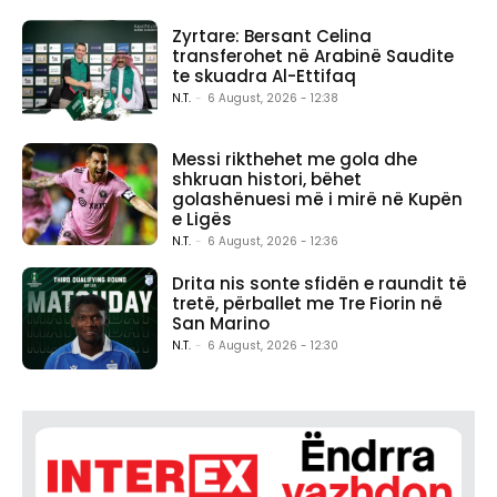
Zyrtare: Bersant Celina
transferohet në Arabinë Saudite
te skuadra Al-Ettifaq
N.T.
-
6 August, 2026 - 12:38
Messi rikthehet me gola dhe
shkruan histori, bëhet
golashënuesi më i mirë në Kupën
e Ligës
N.T.
-
6 August, 2026 - 12:36
Drita nis sonte sfidën e raundit të
tretë, përballet me Tre Fiorin në
San Marino
N.T.
-
6 August, 2026 - 12:30