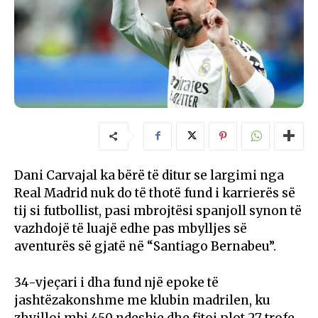
Dani Carvajal ka bërë të ditur se largimi nga
Real Madrid nuk do të thotë fund i karrierës së
tij si futbollist, pasi mbrojtësi spanjoll synon të
vazhdojë të luajë edhe pas mbylljes së
aventurës së gjatë në “Santiago Bernabeu”.
34-vjeçari i dha fund një epoke të
jashtëzakonshme me klubin madrilen, ku
zhvilloi mbi 450 ndeshje dhe fitoi plot 27 trofe,