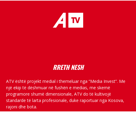
placeholder text
RRETH NESH
ATV është projekt medial i themeluar nga “Media Invest”. Me
një ekip të dëshmuar në fushën e medias, me skemë
programore shumë dimensionale, ATV do të kultivojë
standarde të larta profesionale, duke raportuar nga Kosova,
rajoni dhe bota.
RRJETET SOCIALE