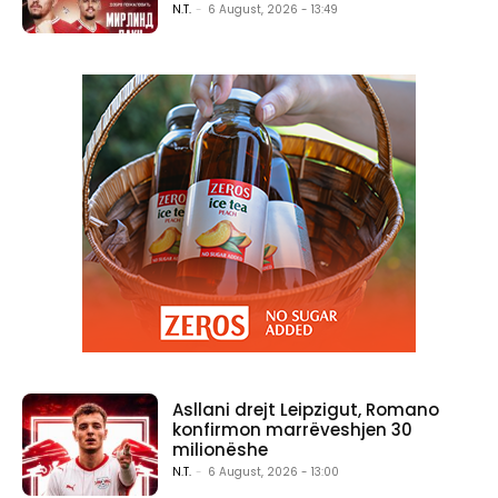
N.T.
-
6 August, 2026 - 13:49
Asllani drejt Leipzigut, Romano
konfirmon marrëveshjen 30
milionëshe
N.T.
-
6 August, 2026 - 13:00