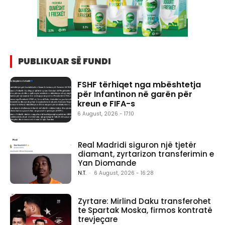
PUBLIKUAR SË FUNDI
FSHF tërhiqet nga mbështetja
për Infantinon në garën për
kreun e FIFA-s
6 August, 2026 - 17:10
Real Madridi siguron një tjetër
diamant, zyrtarizon transferimin e
Yan Diomande
N.T.
-
6 August, 2026 - 16:28
Zyrtare: Mirlind Daku transferohet
te Spartak Moska, firmos kontratë
trevjeçare