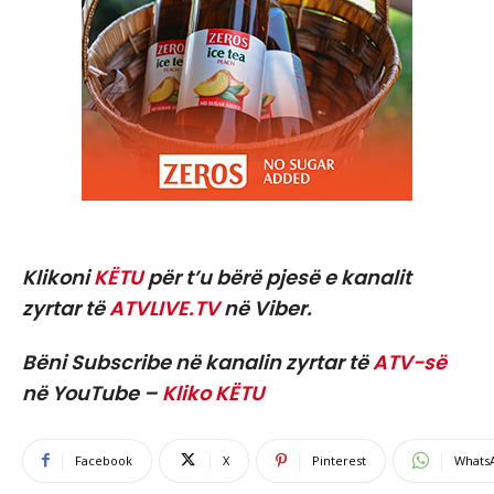
Klikoni
KËTU
për t’u bërë pjesë e kanalit
zyrtar të
ATVLIVE.TV
në Viber.
Bëni Subscribe në kanalin zyrtar të
ATV-së
në YouTube –
Kliko KËTU
Facebook
X
Pinterest
Whats