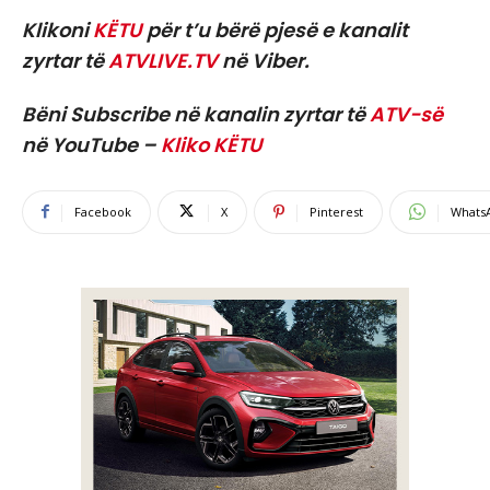
Klikoni
KËTU
për t’u bërë pjesë e kanalit
zyrtar të
ATVLIVE.TV
në Viber.
Bëni Subscribe në kanalin zyrtar të
ATV-së
në YouTube –
Kliko KËTU
Facebook
X
Pinterest
Whats