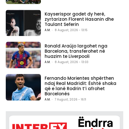
Kayserispor godet dy herë,
zyrtarizon Florent Hasanin dhe
Taulant Seferin
A.M.
-
8 August, 2026 - 13:15
Ronald Araújo largohet nga
Barcelona, transferohet në
huazim te Liverpooli
A.M.
-
8 August, 2026 - 13:03
Fernando Morientes shpërthen
ndaj Real Madridit: Është shaka
që e lanë Rodrin t’i afrohet
Barcelonës
A.M.
-
7 August, 2026 - 16:11