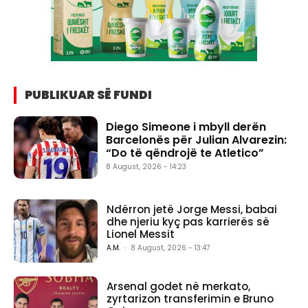
PUBLIKUAR SË FUNDI
Diego Simeone i mbyll derën
Barcelonës për Julian Alvarezin:
“Do të qëndrojë te Atletico”
8 August, 2026 - 14:23
Ndërron jetë Jorge Messi, babai
dhe njeriu kyç pas karrierës së
Lionel Messit
A.M.
-
8 August, 2026 - 13:47
Arsenal godet në merkato,
zyrtarizon transferimin e Bruno