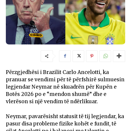
Përzgjedhësi i
Brazilit
Carlo Ancelotti
, ka
pranuar se vendimi për të përfshirë sulmuesin
legjendar
Neymar
në skuadrën për Kupën e
Botës 2026 po e “mendon shumë” dhe e
vlerëson si një vendim të ndërlikuar.
Neymar, pavarësisht statusit të tij legjendar, ka
pasur disa probleme fizike kohët e fundit, të
cilat Ancelotti po i balancoi me talentin e