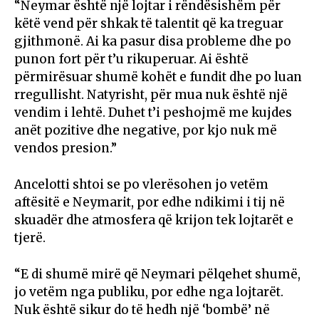
“Neymar është një lojtar i rëndësishëm për
këtë vend për shkak të talentit që ka treguar
gjithmonë. Ai ka pasur disa probleme dhe po
punon fort për t’u rikuperuar. Ai është
përmirësuar shumë kohët e fundit dhe po luan
rregullisht. Natyrisht, për mua nuk është një
vendim i lehtë. Duhet t’i peshojmë me kujdes
anët pozitive dhe negative, por kjo nuk më
vendos presion.”
Ancelotti shtoi se po vlerësohen jo vetëm
aftësitë e Neymarit, por edhe ndikimi i tij në
skuadër dhe atmosfera që krijon tek lojtarët e
tjerë.
“E di shumë mirë që Neymari pëlqehet shumë,
jo vetëm nga publiku, por edhe nga lojtarët.
Nuk është sikur do të hedh një ‘bombë’ në