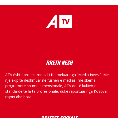
placeholder text
RRETH NESH
ATV është projekt medial i themeluar nga “Media Invest”. Me
një ekip të dëshmuar në fushën e medias, me skemë
programore shumë dimensionale, ATV do të kultivojë
standarde të larta profesionale, duke raportuar nga Kosova,
rajoni dhe bota.
RRJETET SOCIALE