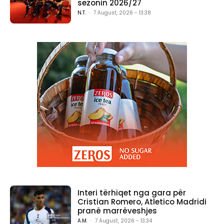
sezonin 2026/27
N.T.
-
7 August, 2026 - 13:38
Interi tërhiqet nga gara për
Cristian Romero, Atletico Madridi
pranë marrëveshjes
A.M.
-
7 August, 2026 - 13:34