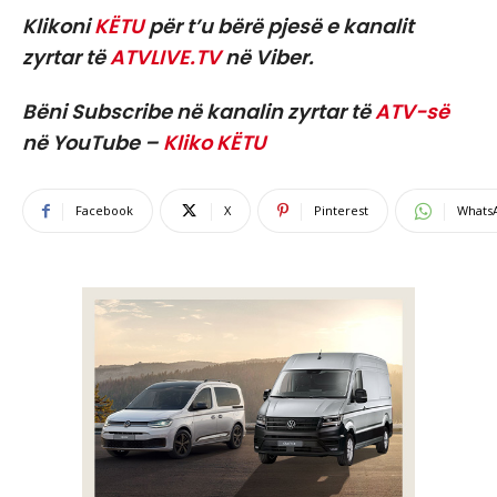
Klikoni
KËTU
për t’u bërë pjesë e kanalit
zyrtar të
ATVLIVE.TV
në Viber.
Bëni Subscribe në kanalin zyrtar të
ATV-së
në YouTube –
Kliko KËTU
Facebook
X
Pinterest
Whats