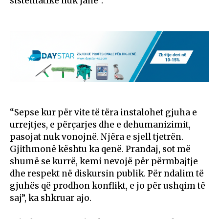
sistematike nuk janë”.
“Sepse kur për vite të tëra instalohet gjuha e
urrejtjes, e përçarjes dhe e dehumanizimit,
pasojat nuk vonojnë. Njëra e sjell tjetrën.
Gjithmonë kështu ka qenë. Prandaj, sot më
shumë se kurrë, kemi nevojë për përmbajtje
dhe respekt në diskursin publik. Për ndalim të
gjuhës që prodhon konflikt, e jo për ushqim të
saj”, ka shkruar ajo.