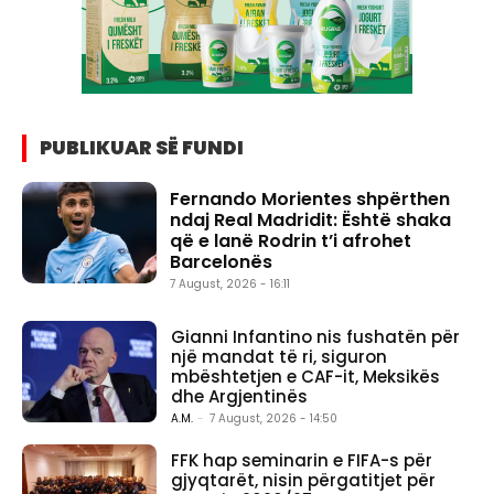
PUBLIKUAR SË FUNDI
Fernando Morientes shpërthen
ndaj Real Madridit: Është shaka
që e lanë Rodrin t’i afrohet
Barcelonës
7 August, 2026 - 16:11
Gianni Infantino nis fushatën për
një mandat të ri, siguron
mbështetjen e CAF-it, Meksikës
dhe Argjentinës
A.M.
-
7 August, 2026 - 14:50
FFK hap seminarin e FIFA-s për
gjyqtarët, nisin përgatitjet për