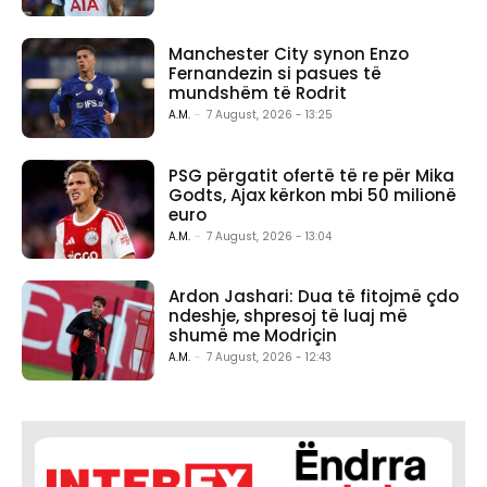
Manchester City synon Enzo
Fernandezin si pasues të
mundshëm të Rodrit
A.M.
-
7 August, 2026 - 13:25
PSG përgatit ofertë të re për Mika
Godts, Ajax kërkon mbi 50 milionë
euro
A.M.
-
7 August, 2026 - 13:04
Ardon Jashari: Dua të fitojmë çdo
ndeshje, shpresoj të luaj më
shumë me Modriçin
A.M.
-
7 August, 2026 - 12:43