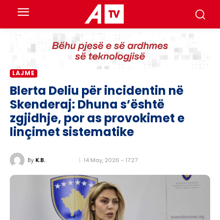
LAJME
Blerta Deliu për incidentin në
Skenderaj: Dhuna s’është
zgjidhje, por as provokimet e
linçimet sistematike
14 May, 2026 - 17:27
By
K.B.