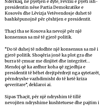
Ndërkaq, në pyetjen e dytë, Fevziu e pyeti ish-
presidentin nëse Partia Demokratike e
Kosovës dhe Lëvizja Vetëvendosje duhet të
bashkëpunojnë për çështjen e presidentit.
Thaçi tha se Kosova ka nevojë për një
konsensus sa më të gjerë politik.
“Do të duhej të ndodhte një konsensus sa më i
gjerë politik. Shoqëria jonë ka plot gra dhe
burra të çmuar me dinjitet dhe integritet…
Mendoj që ka ardhur koha që zgjedhja e
presidentit të bëhet drejtpërdrejt nga qytetarët,
përndryshe vazhdimisht do të ketë kriza
qeveritare”, deklaroi ai.
Sipas Thaçit, për një ndryshim të tillë
nevojiten ndryshime kushtetuese dhe pajtim i