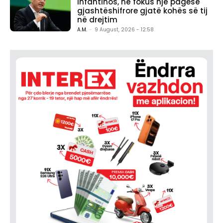
Infantinos, në fokus një pagesë
gjashtëshifrore gjatë kohës së tij
në drejtim
A.M.
-
9 August, 2026 - 12:58