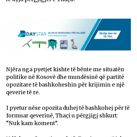
Njëra nga pyetjet kishte të bënte me situatën
politike në Kosovë dhe mundësinë që partitë
opozitare të bashkoheshin për krijimin e një
qeverie të re.
I pyetur nëse opozita duhej të bashkohej për të
formuar qeverinë, Thaçi u përgjigj shkurt:
“Nuk kam koment”.