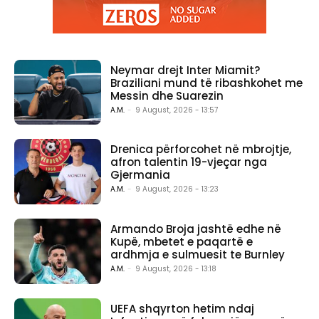
Neymar drejt Inter Miamit?
Braziliani mund të ribashkohet me
Messin dhe Suarezin
A.M.
-
9 August, 2026 - 13:57
Drenica përforcohet në mbrojtje,
afron talentin 19-vjeçar nga
Gjermania
A.M.
-
9 August, 2026 - 13:23
Armando Broja jashtë edhe në
Kupë, mbetet e paqartë e
ardhmja e sulmuesit te Burnley
A.M.
-
9 August, 2026 - 13:18
UEFA shqyrton hetim ndaj