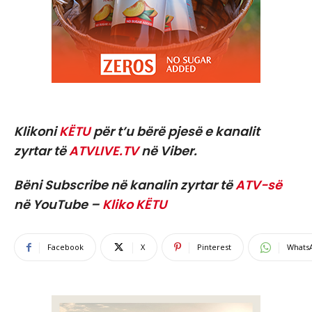
Klikoni
KËTU
për t’u bërë pjesë e kanalit
zyrtar të
ATVLIVE.TV
në Viber.
Bëni Subscribe në kanalin zyrtar të
ATV-së
në YouTube –
Kliko KËTU
Facebook
X
Pinterest
Whats