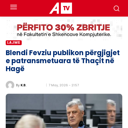
LAJME
Blendi Fevziu publikon përgjigjet
e patransmetuara të Thaçit në
Hagë
7 May, 2026 - 21:57
By
K.B.