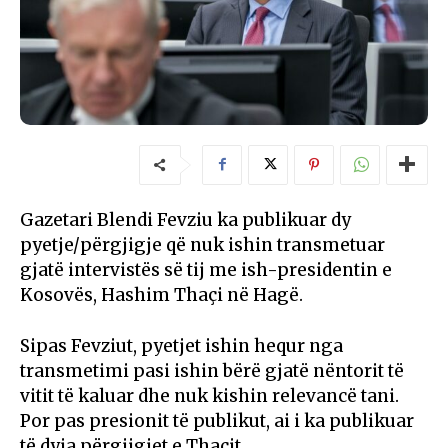
Gazetari Blendi Fevziu ka publikuar dy
pyetje/përgjigje që nuk ishin transmetuar
gjatë intervistës së tij me ish-presidentin e
Kosovës, Hashim Thaçi në Hagë.
Sipas Fevziut, pyetjet ishin hequr nga
transmetimi pasi ishin bërë gjatë nëntorit të
vitit të kaluar dhe nuk kishin relevancë tani.
Por pas presionit të publikut, ai i ka publikuar
të dyja përgjigjet e Thaçit.