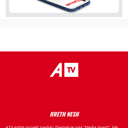
placeholder text
RRETH NESH
ATV është projekt medial i themeluar nga “Media Invest”. Me