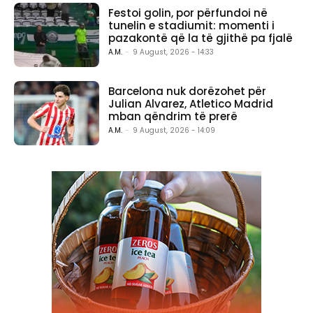
Festoi golin, por përfundoi në
tunelin e stadiumit: momenti i
pazakontë që la të gjithë pa fjalë
A.M.
-
9 August, 2026 - 14:33
Barcelona nuk dorëzohet për
Julian Alvarez, Atletico Madrid
mban qëndrim të prerë
A.M.
-
9 August, 2026 - 14:09