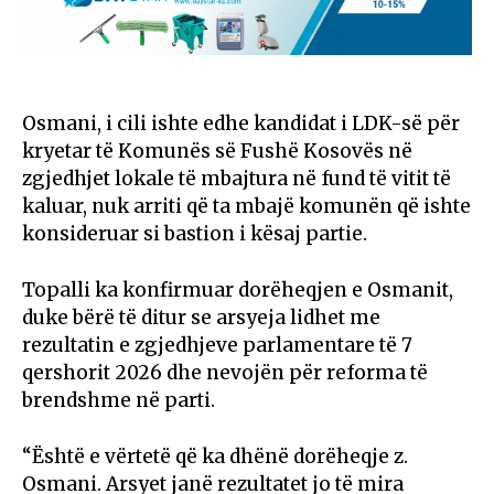
Osmani, i cili ishte edhe kandidat i LDK-së për
kryetar të Komunës së Fushë Kosovës në
zgjedhjet lokale të mbajtura në fund të vitit të
kaluar, nuk arriti që ta mbajë komunën që ishte
konsideruar si bastion i kësaj partie.
Topalli ka konfirmuar dorëheqjen e Osmanit,
duke bërë të ditur se arsyeja lidhet me
rezultatin e zgjedhjeve parlamentare të 7
qershorit 2026 dhe nevojën për reforma të
brendshme në parti.
“Është e vërtetë që ka dhënë dorëheqje z.
Osmani. Arsyet janë rezultatet jo të mira