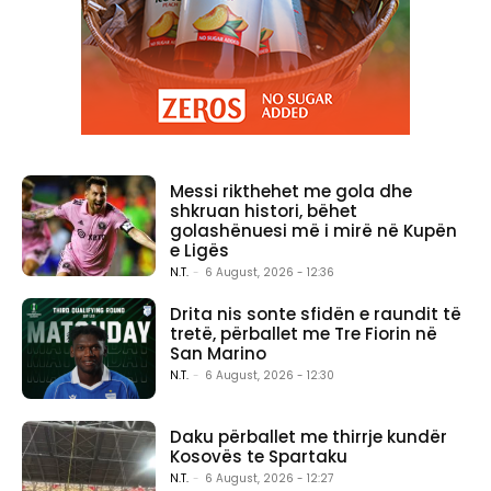
Messi rikthehet me gola dhe
shkruan histori, bëhet
golashënuesi më i mirë në Kupën
e Ligës
N.T.
-
6 August, 2026 - 12:36
Drita nis sonte sfidën e raundit të
tretë, përballet me Tre Fiorin në
San Marino
N.T.
-
6 August, 2026 - 12:30
Daku përballet me thirrje kundër
Kosovës te Spartaku
N.T.
-
6 August, 2026 - 12:27