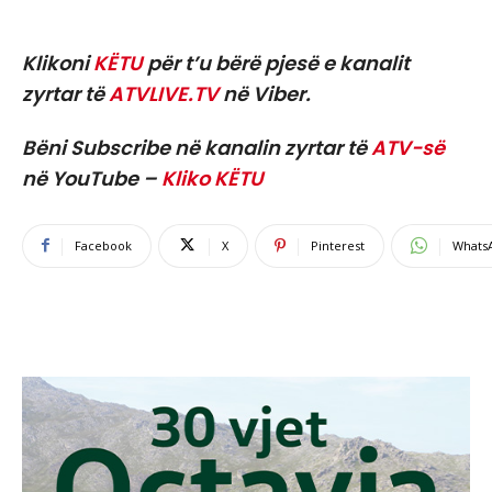
Klikoni
KËTU
për t’u bërë pjesë e kanalit
zyrtar të
ATVLIVE.TV
në Viber.
Bëni Subscribe në kanalin zyrtar të
ATV-së
në YouTube –
Kliko KËTU
Facebook
X
Pinterest
Whats