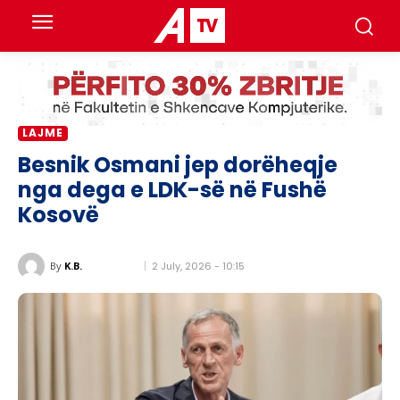
LAJME
Besnik Osmani jep dorëheqje
nga dega e LDK-së në Fushë
Kosovë
2 July, 2026 - 10:15
By
K.B.