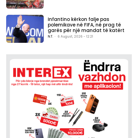
Infantino kërkon falje pas
polemikave në FIFA, në prag të
garës për një mandat të katërt
N.T.
-
6 August, 2026 - 12:21