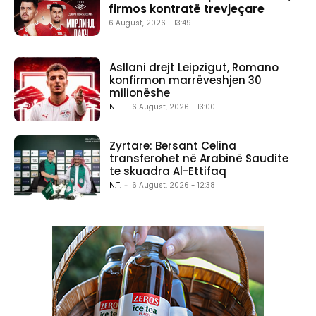
firmos kontratë trevjeçare
6 August, 2026 - 13:49
Asllani drejt Leipzigut, Romano
konfirmon marrëveshjen 30
milionëshe
N.T.
-
6 August, 2026 - 13:00
Zyrtare: Bersant Celina
transferohet në Arabinë Saudite
te skuadra Al-Ettifaq
N.T.
-
6 August, 2026 - 12:38