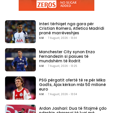
Interi tërhiqet nga gara për
Cristian Romero, Atletico Madridi
pranë marrëveshjes
A.M.
-
7 August, 2026 - 13:34
Manchester City synon Enzo
Fernandezin si pasues të
mundshëm të Rodrit
A.M.
-
7 August, 2026 - 13:25
PSG përgatit ofertë të re për Mika
Godts, Ajax kërkon mbi 50 milionë
euro
A.M.
-
7 August, 2026 - 13:04
Ardon Jashari: Dua të fitojmë çdo
ndeshje, shpresoj të luaj më