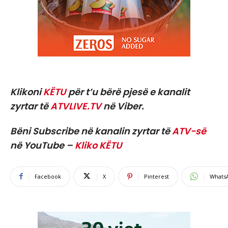
Klikoni
KËTU
për t’u bërë pjesë e kanalit
zyrtar të
ATVLIVE.TV
në Viber.
Bëni Subscribe në kanalin zyrtar të
ATV-së
në YouTube –
Kliko KËTU
Facebook
X
Pinterest
Whats