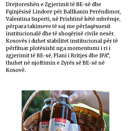
Drejtoreshën e Zgjerimit të BE-së dhe
Fqinjësisë Lindore për Ballkanin Perëndimor,
Valentina Superti, në Prishtinë këtë mbrëmje,
përpara takimeve të saj me përfaqësuesit
institucionalë dhe të shoqërisë civile nesër.
Kosovës i duhet stabilitet institucional për të
përfituar plotësisht nga momentumi i ri i
zgjerimit të BE-së, Plani i Rritjes dhe IPA”,
thuhet në njoftimin e Zyrës së BE-së në
Kosovë.