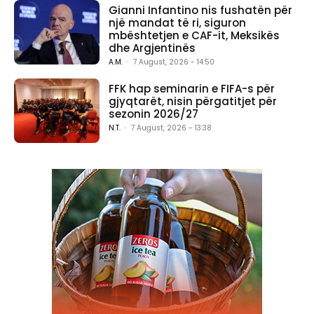
Gianni Infantino nis fushatën për
një mandat të ri, siguron
mbështetjen e CAF-it, Meksikës
dhe Argjentinës
A.M.
-
7 August, 2026 - 14:50
FFK hap seminarin e FIFA-s për
gjyqtarët, nisin përgatitjet për
sezonin 2026/27
N.T.
-
7 August, 2026 - 13:38