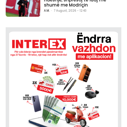
shumë me Modriçin
A.M.
-
7 August, 2026 - 12:43