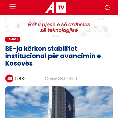
LAJME
BE-ja kërkon stabilitet
institucional për avancimin e
Kosovës
30 June, 2026 - 08:42
By
G.O.