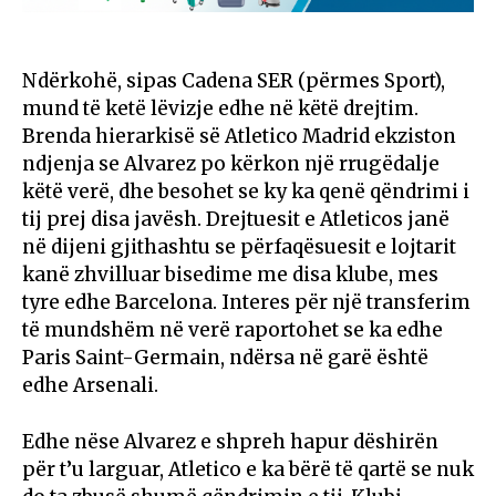
Ndërkohë, sipas Cadena SER (përmes Sport),
mund të ketë lëvizje edhe në këtë drejtim.
Brenda hierarkisë së Atletico Madrid ekziston
ndjenja se Alvarez po kërkon një rrugëdalje
këtë verë, dhe besohet se ky ka qenë qëndrimi i
tij prej disa javësh. Drejtuesit e Atleticos janë
në dijeni gjithashtu se përfaqësuesit e lojtarit
kanë zhvilluar bisedime me disa klube, mes
tyre edhe Barcelona. Interes për një transferim
të mundshëm në verë raportohet se ka edhe
Paris Saint-Germain, ndërsa në garë është
edhe Arsenali.
Edhe nëse Alvarez e shpreh hapur dëshirën
për t’u larguar, Atletico e ka bërë të qartë se nuk