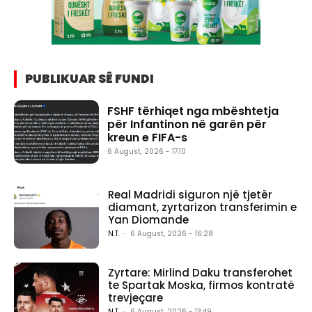
PUBLIKUAR SË FUNDI
FSHF tërhiqet nga mbështetja
për Infantinon në garën për
kreun e FIFA-s
6 August, 2026 - 17:10
Real Madridi siguron një tjetër
diamant, zyrtarizon transferimin e
Yan Diomande
N.T.
-
6 August, 2026 - 16:28
Zyrtare: Mirlind Daku transferohet
te Spartak Moska, firmos kontratë
trevjeçare
N.T.
-
6 August, 2026 - 13:49