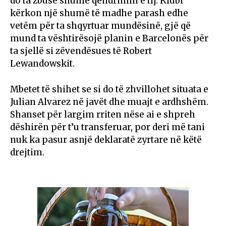
do ta zbusë shumë qëndrimin e tij. Klubi
kërkon një shumë të madhe parash edhe
vetëm për ta shqyrtuar mundësinë, gjë që
mund ta vështirësojë planin e Barcelonës për
ta sjellë si zëvendësues të Robert
Lewandowskit.
Mbetet të shihet se si do të zhvillohet situata e
Julian Alvarez në javët dhe muajt e ardhshëm.
Shanset për largim rriten nëse ai e shpreh
dëshirën për t’u transferuar, por deri më tani
nuk ka pasur asnjë deklaratë zyrtare në këtë
drejtim.