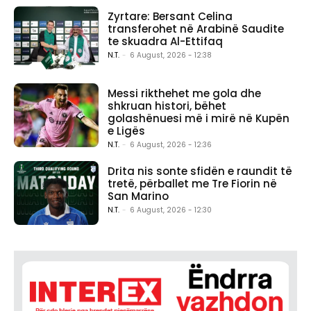
Zyrtare: Bersant Celina
transferohet në Arabinë Saudite
te skuadra Al-Ettifaq
N.T.
-
6 August, 2026 - 12:38
Messi rikthehet me gola dhe
shkruan histori, bëhet
golashënuesi më i mirë në Kupën
e Ligës
N.T.
-
6 August, 2026 - 12:36
Drita nis sonte sfidën e raundit të
tretë, përballet me Tre Fiorin në
San Marino
N.T.
-
6 August, 2026 - 12:30