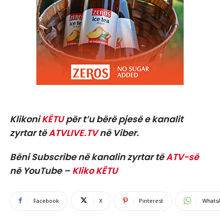
Klikoni
KËTU
për t’u bërë pjesë e kanalit
zyrtar të
ATVLIVE.TV
në Viber.
Bëni Subscribe në kanalin zyrtar të
ATV-së
në YouTube –
Kliko KËTU
Facebook
X
Pinterest
Whats