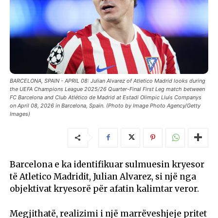
BARCELONA, SPAIN - APRIL 08: Julian Alvarez of Atletico Madrid looks during
the UEFA Champions League 2025/26 Quarter-Final First Leg match between
FC Barcelona and Club Atlético de Madrid at Estadi Olimpic Lluis Companys
on April 08, 2026 in Barcelona, Spain. (Photo by Image Photo Agency/Getty
Images)
Barcelona e ka identifikuar sulmuesin kryesor
të Atletico Madridit, Julian Alvarez, si një nga
objektivat kryesorë për afatin kalimtar veror.
Megjithatë, realizimi i një marrëveshjeje pritet