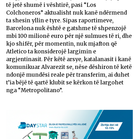
të jetë shumë i vështirë, pasi “Los
Colchoneros” aktualisht nuk kanë ndërmend
ta shesin yllin e tyre. Sipas raportimeve,
Barcelona nuk është e gatshme të shpenzojë
mbi 100 milionë euro për një sulmues të ri, dhe
kjo shifër, për momentin, nuk mjafton që
Atletico ta konsiderojë largimin e
argjentinasit. Për këtë arsye, katalanasit i kanë
komunikuar Alvarezit se, nëse dëshiron të ketë
ndonjë mundësi reale për transferim, ai duhet
t’ia bëjë të qartë klubit se kërkon të largohet
nga “Metropolitano”.