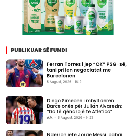
PUBLIKUAR SË FUNDI
Ferran Torres i jep “OK” PSG-së,
tani priten negociatat me
Barcelonën
8 August, 2026 - 16:19
Diego Simeone i mbyll derën
Barcelonës për Julian Alvarezin:
“Do të qëndrojë te Atletico”
A.M.
-
8 August, 2026 - 14:23
Ndërron jetë Jorge Messi, babai