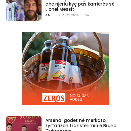
dhe njeriu kyç pas karrierës së
Lionel Messit
A.M.
-
8 August, 2026 - 13:47
Arsenal godet në merkato,
zyrtarizon transferimin e Bruno
Guimaraes