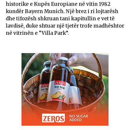
historike e Kupës Europiane në vitin 1982
kundër Bayern Munich. Një brez i ri lojtarësh
dhe tifozësh shkruan tani kapitullin e vet të
lavdisë, duke shtuar një tjetër trofe madhështor
në vitrinën e “Villa Park”.