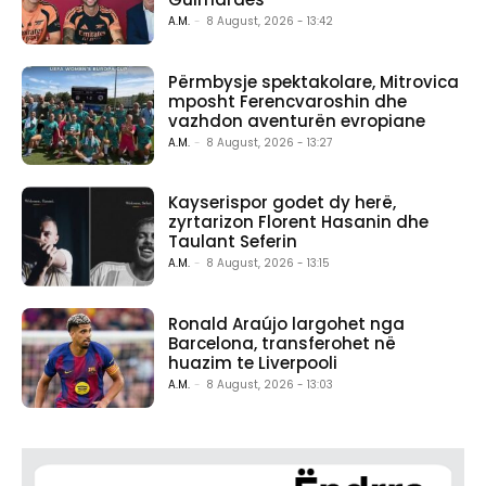
A.M.
-
8 August, 2026 - 13:42
Përmbysje spektakolare, Mitrovica
mposht Ferencvaroshin dhe
vazhdon aventurën evropiane
A.M.
-
8 August, 2026 - 13:27
Kayserispor godet dy herë,
zyrtarizon Florent Hasanin dhe
Taulant Seferin
A.M.
-
8 August, 2026 - 13:15
Ronald Araújo largohet nga
Barcelona, transferohet në
huazim te Liverpooli
A.M.
-
8 August, 2026 - 13:03