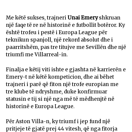
Me këtë sukses, trajneri
Unai Emery
shkruan
një faqe të re në historinë e futbollit botëror. Ky
është trofeu i pestë i Europa League për
teknikun spanjoll, një rekord absolut dhe i
paarritshëm, pas tre titujve me Sevillën dhe një
triumfi me Villarreal-in.
Finalja e këtij viti ishte e gjashta në karrierën e
Emery-t në këtë kompeticion, dhe ai bëhet
trajneri i parë që fiton një trofe europian me
tre klube të ndryshme, duke konfirmuar
statusin e tij si një nga më të mëdhenjtë në
historinë e Europa League.
Për Aston Villa-n, ky triumf i jep fund një
pritjeje të gjatë prej 44 vitesh, që nga fitorja