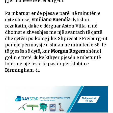
gjermanëve të Freiburg-ut.
Pa mbaruar ende pjesa e parë, në minutën e
dytë shtesë,
Emiliano Buendía
dyfishoi
rezultatin, duke e dërguar Aston Villa-n në
dhomat e zhveshjes me një avantazh të qartë
dhe qetësi psikologjike. Shpresat e Freiburg-ut
për një përmbysje u shuan në minutën e 58-të
të pjesës së dytë, kur
Morgan Rogers
shënoi
golin e tretë, duke kthyer pjesën e mbetur të
lojës në një festë të pastër për klubin e
Birmingham-it.