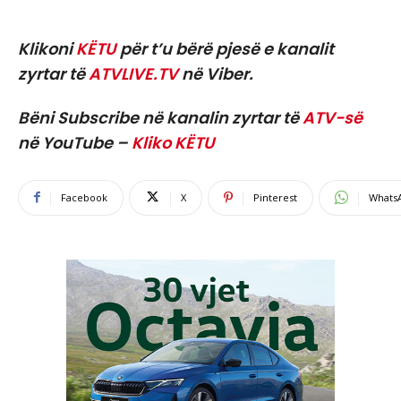
Klikoni
KËTU
për t’u bërë pjesë e kanalit
zyrtar të
ATVLIVE.TV
në Viber.
Bëni Subscribe në kanalin zyrtar të
ATV-së
në YouTube –
Kliko KËTU
Facebook
X
Pinterest
Whats