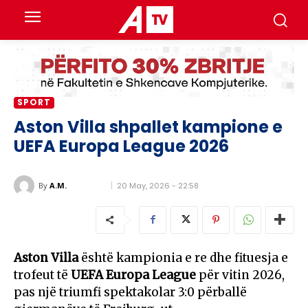
SPORT
Aston Villa shpallet kampione e
UEFA Europa League 2026
20 May, 2026 - 22:58
By
A.M.
Aston Villa
është kampionia e re dhe fituesja e
trofeut të
UEFA Europa League
për vitin 2026,
pas një triumfi spektakolar 3:0 përballë