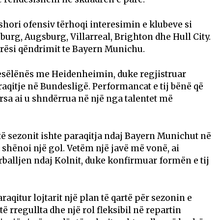
hori ofensiv tërhoqi interesimin e klubeve si
rg, Augsburg, Villarreal, Brighton dhe Hull City.
parësi qëndrimit te Bayern Munichu.
esëlënës me Heidenheimin, duke regjistruar
raqitje në Bundesligë. Performancat e tij bënë që
ërsa ai u shndërrua në një nga talentet më
ë sezonit ishte paraqitja ndaj Bayern Munichut në
 shënoi një gol. Vetëm një javë më vonë, ai
rballjen ndaj Kolnit, duke konfirmuar formën e tij
qitur lojtarit një plan të qartë për sezonin e
 rregullta dhe një rol fleksibil në repartin