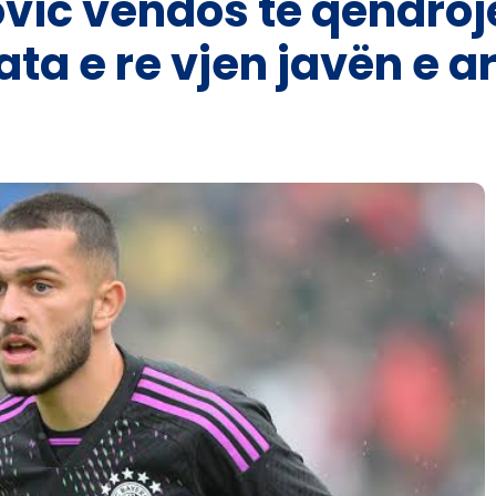
ovic vendos të qëndroj
ata e re vjen javën e