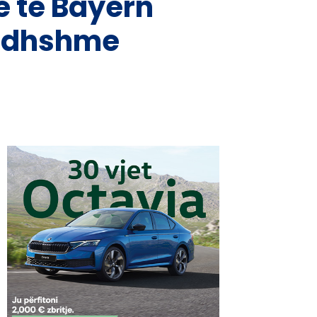
ë te Bayern
 ardhshme