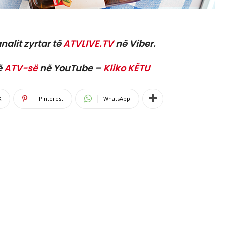
nalit zyrtar të
ATVLIVE.TV
në Viber.
ë
ATV-së
në YouTube –
Kliko KËTU
X
Pinterest
WhatsApp