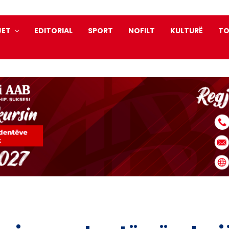
JET
EDITORIAL
SPORT
NOFILT
KULTURË
TO