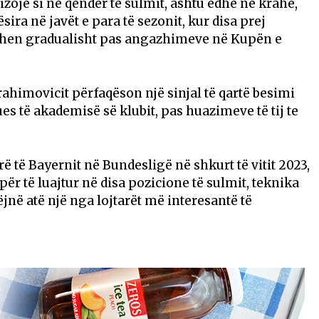
izojë si në qendër të sulmit, ashtu edhe në krahë,
ira në javët e para të sezonit, kur disa prej
thehen gradualisht pas angazhimeve në Kupën e
ahimovicit përfaqëson një sinjal të qartë besimi
es të akademisë së klubit, pas huazimeve të tij te
 të Bayernit në Bundesligë në shkurt të vitit 2023,
për të luajtur në disa pozicione të sulmit, teknika
ëjnë atë një nga lojtarët më interesantë të