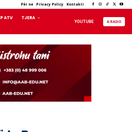
Për ne
Privacy Policy
Kontakti
P ATV
TJERA
YOUTUBE
A RADIO