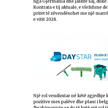
nga Gjermania dhe jashtë saj, duke 
Kontrata e tij aktuale, e vlefshme d
pritet të zëvendësohet me një marrë
e vitit 2028.
Një rol vendimtar në këtë zgjedhje
pozitive mes palëve dhe plani i belgu
Ibrahimovicin se do të ketë një rol