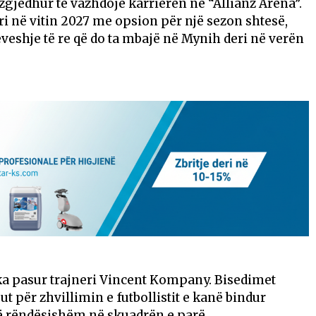
zgjedhur të vazhdojë karrierën në “Allianz Arena”.
eri në vitin 2027 me opsion për një sezon shtesë,
veshje të re që do ta mbajë në Mynih deri në verën
 ka pasur trajneri Vincent Kompany. Bisedimet
t për zhvillimin e futbollistit e kanë bindur
 të rëndësishëm në skuadrën e parë.