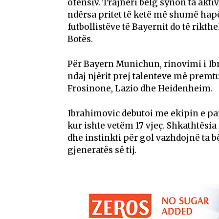
ofensiv. Trajneri belg synon ta aktiv
ndërsa pritet të ketë më shumë hapës
futbollistëve të Bayernit do të rik
Botës.
Për Bayern Munichun, rinovimi i Ibr
ndaj njërit prej talenteve më premtu
Frosinone, Lazio dhe Heidenheim.
Ibrahimovic debutoi me ekipin e parë
kur ishte vetëm 17 vjeç. Shkathtësia 
dhe instinkti për gol vazhdojnë ta b
gjeneratës së tij.