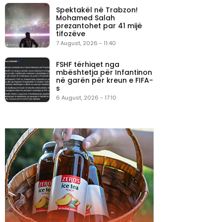
Spektakël në Trabzon!
Mohamed Salah
prezantohet par 41 mijë
tifozëve
7 August, 2026 - 11:40
FSHF tërhiqet nga
mbështetja për Infantinon
në garën për kreun e FIFA-
s
6 August, 2026 - 17:10