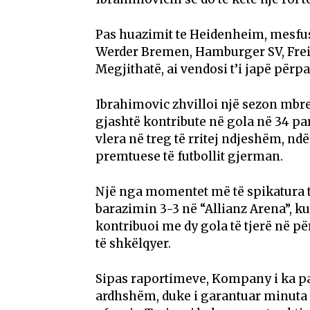
Pas huazimit te Heidenheim, mesfus
Werder Bremen, Hamburger SV, Freibu
Megjithatë, ai vendosi t’i japë për
Ibrahimovic zhvilloi një sezon mbr
gjashtë kontribute në gola në 34 pa
vlera në treg të rritej ndjeshëm, nd
premtuese të futbollit gjerman.
Një nga momentet më të spikatura t
barazimin 3-3 në “Allianz Arena”, ku
kontribuoi me dy gola të tjerë në pë
të shkëlqyer.
Sipas raportimeve, Kompany i ka para
ardhshëm, duke i garantuar minuta të