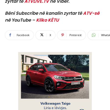
zyrtar të
ATVLIVE.TV
në Viber.
Bëni Subscribe në kanalin zyrtar të
ATV-së
në YouTube –
Kliko KËTU
Facebook
X
Pinterest
Whats