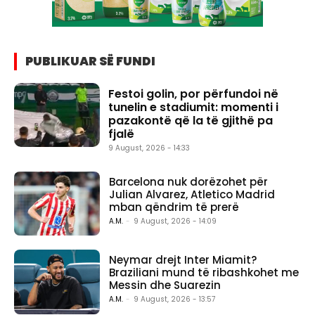
PUBLIKUAR SË FUNDI
Festoi golin, por përfundoi në
tunelin e stadiumit: momenti i
pazakontë që la të gjithë pa
fjalë
9 August, 2026 - 14:33
Barcelona nuk dorëzohet për
Julian Alvarez, Atletico Madrid
mban qëndrim të prerë
A.M.
-
9 August, 2026 - 14:09
Neymar drejt Inter Miamit?
Braziliani mund të ribashkohet me
Messin dhe Suarezin
A.M.
-
9 August, 2026 - 13:57