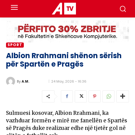
SPORT
Albion Rrahmani shënon sërish
për Spartën e Pragës
24 May, 2026 - 16:36
By
A.M.
Sulmuesi kosovar, Albion Rrahmani, ka
vazhduar formën e mirë me fanellën e Spartës
së Pragës duke realizuar edhe një tjetër gol në