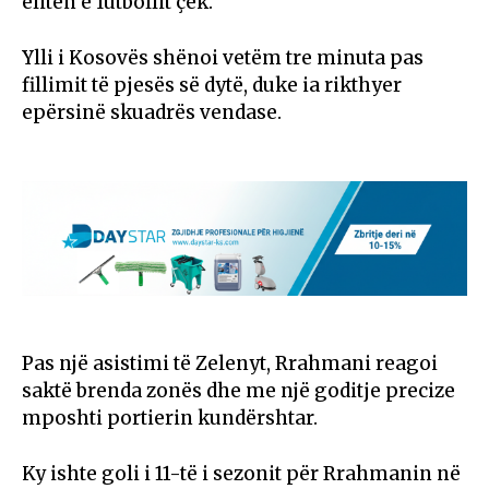
elitën e futbollit çek.
Ylli i Kosovës shënoi vetëm tre minuta pas
fillimit të pjesës së dytë, duke ia rikthyer
epërsinë skuadrës vendase.
Pas një asistimi të Zelenyt, Rrahmani reagoi
saktë brenda zonës dhe me një goditje precize
mposhti portierin kundërshtar.
Ky ishte goli i 11-të i sezonit për Rrahmanin në