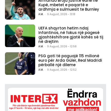
Armando Broja jashtë edhe në
Kupë, mbetet e paqartë e
ardhmja e sulmuesit te Burnley
A.M.
-
9 August, 2026 - 13:18
UEFA shqyrton hetim ndaj
Infantinos, në fokus një pagesë
gjashtëshifrore gjatë kohës së tij
në drejtim
A.M.
-
9 August, 2026 - 12:58
PSG gati të paguajë 115 milionë
euro për Arda Güler, Real Madridi
përballë një dileme
A.M.
-
9 August, 2026 - 12:52