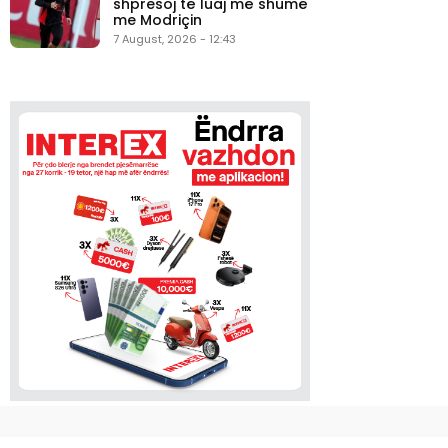
shpresoj të luaj më shumë
me Modriçin
7 August, 2026 - 12:43