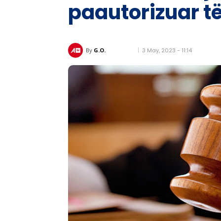
paautorizuar t
3 May, 2023 - 11:14
By
G.O.