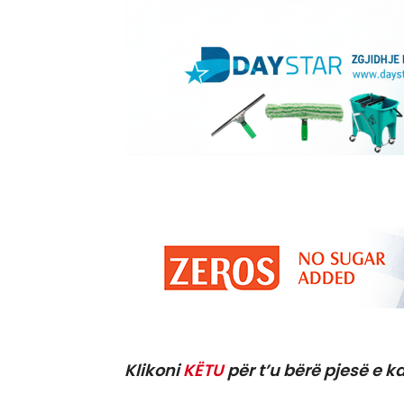
Klikoni
KËTU
për t’u bërë pjesë e ka