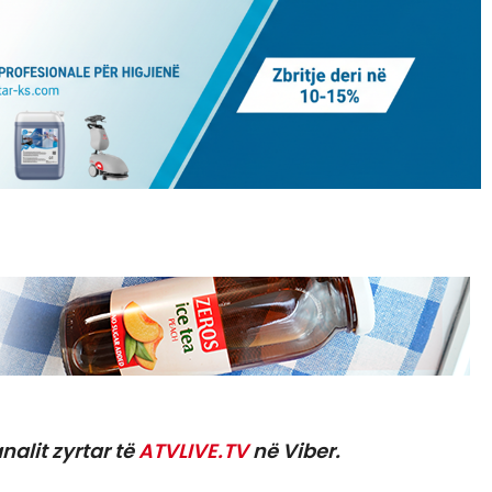
nalit zyrtar të
ATVLIVE.TV
në Viber.