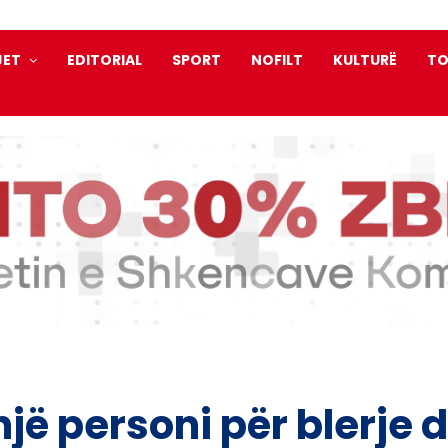
JET
EDITORIAL
SPORT
NOFILT
KULTURË
TO
jë personi për blerje d