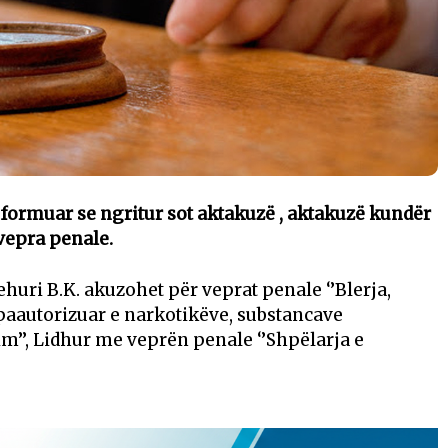
formuar se ngritur sot aktakuzë , aktakuzë kundër
 vepra penale.
huri B.K. akuzohet për veprat penale ‘’Blerja,
paautorizuar e narkotikëve, substancave
m’’, Lidhur me veprën penale ‘’Shpëlarja e