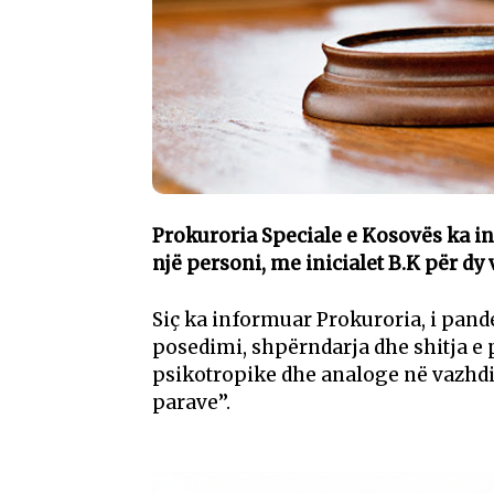
Prokuroria Speciale e Kosovës ka in
një personi, me inicialet B.K për dy
Siç ka informuar Prokuroria, i pande
posedimi, shpërndarja dhe shitja e 
psikotropike dhe analoge në vazhdi
parave’’.