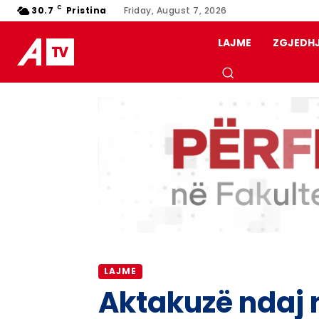
C
30.7
Pristina
Friday, August 7, 2026
LAJME
ZGJEDH
LAJME
Aktakuzë ndaj n