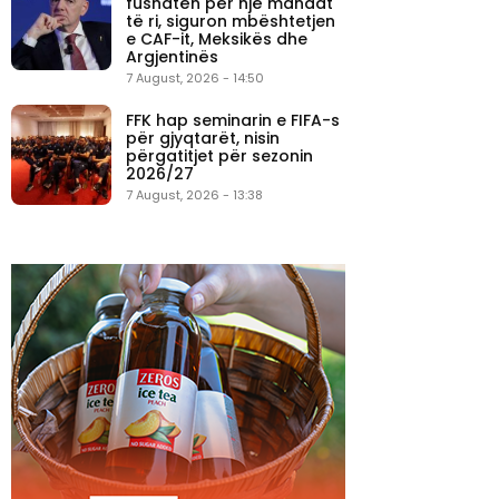
fushatën për një mandat
të ri, siguron mbështetjen
e CAF-it, Meksikës dhe
Argjentinës
7 August, 2026 - 14:50
FFK hap seminarin e FIFA-s
për gjyqtarët, nisin
përgatitjet për sezonin
2026/27
7 August, 2026 - 13:38