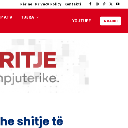
Për ne
Privacy Policy
Kontakti
P ATV
TJERA
YOUTUBE
A RADIO
he shitje të