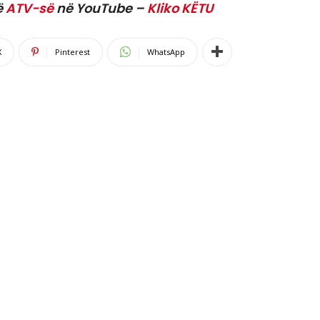
ë
ATV-së
në YouTube –
Kliko KËTU
X
Pinterest
WhatsApp