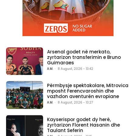
Arsenal godet në merkato,
zyrtarizon transferimin e Bruno
Guimaraes
A.M.
-
8 August, 2026 - 13:42
Përmbysje spektakolare, Mitrovica
mposht Ferencvaroshin dhe
vazhdon aventurën evropiane
A.M.
-
8 August, 2026 - 13:27
Kayserispor godet dy herë,
zyrtarizon Florent Hasanin dhe
Taulant Seferin