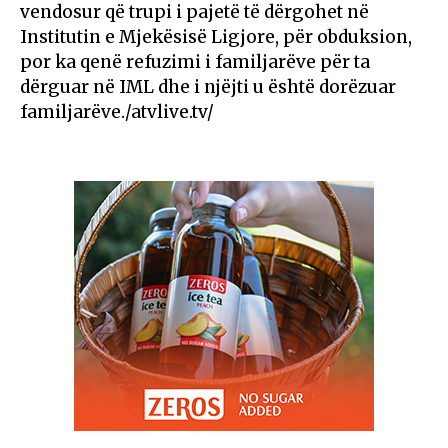
vendosur që trupi i pajetë të dërgohet në
Institutin e Mjekësisë Ligjore, për obduksion,
por ka qenë refuzimi i familjarëve për ta
dërguar në IML dhe i njëjti u është dorëzuar
familjarëve./atvlive.tv/