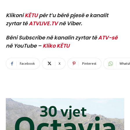
Klikoni
KËTU
për t’u bërë pjesë e kanalit
zyrtar të
ATVLIVE.TV
në Viber.
Bëni Subscribe në kanalin zyrtar të
ATV-së
në YouTube –
Kliko KËTU
Facebook
X
Pinterest
Whats