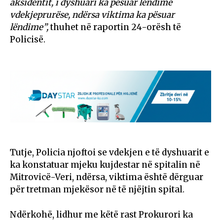
aksidentit, i dyshuari ka pësuar lëndime
vdekjeprurëse, ndërsa viktima ka pësuar
lëndime”,
thuhet në raportin 24-orësh të
Policisë.
Tutje, Policia njoftoi se vdekjen e të dyshuarit e
ka konstatuar mjeku kujdestar në spitalin në
Mitrovicë-Veri, ndërsa, viktima është dërguar
për tretman mjekësor në të njëjtin spital.
Ndërkohë, lidhur me këtë rast Prokurori ka