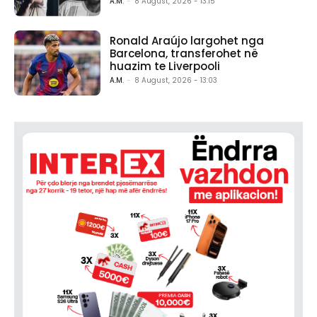
A.M.
-
8 August, 2026 - 13:15
Ronald Araújo largohet nga
Barcelona, transferohet në
huazim te Liverpooli
A.M.
-
8 August, 2026 - 13:03