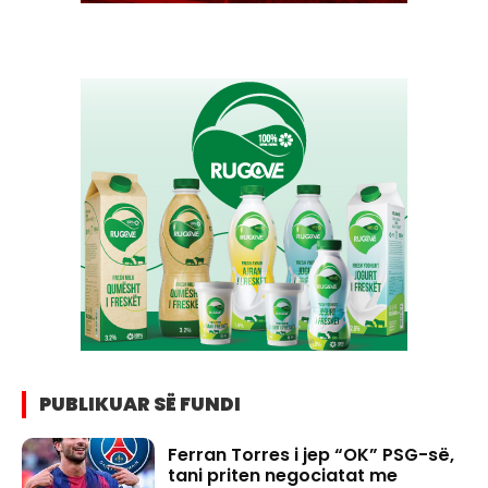
PUBLIKUAR SË FUNDI
Ferran Torres i jep “OK” PSG-së,
tani priten negociatat me