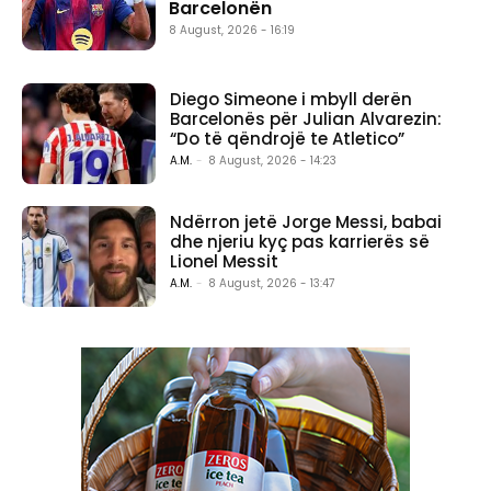
Barcelonën
8 August, 2026 - 16:19
Diego Simeone i mbyll derën
Barcelonës për Julian Alvarezin:
“Do të qëndrojë te Atletico”
A.M.
-
8 August, 2026 - 14:23
Ndërron jetë Jorge Messi, babai
dhe njeriu kyç pas karrierës së
Lionel Messit
A.M.
-
8 August, 2026 - 13:47