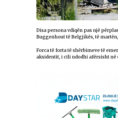
Disa persona vdiqën pas një përplas
Buggenhout të Belgjikës, të martën,
Forca të forta të shërbimeve të em
aksidentit, i cili ndodhi afërsisht n