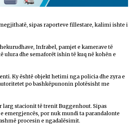
gjithatë, sipas raporteve fillestare, kalimi ishte i
hekurudhave, Infrabel, pamjet e kamerave të
 të ulura dhe semaforët ishin të kuq në kohën e
nti. Ky është objekt hetimi nga policia dhe zyra e
e autoritetet po bashkëpunonin plotësisht me
 larg stacionit të trenit Buggenhout. Sipas
ën e emergjencës, por nuk mundi ta parandalonte
 tashmë procesin e ngadalësimit.