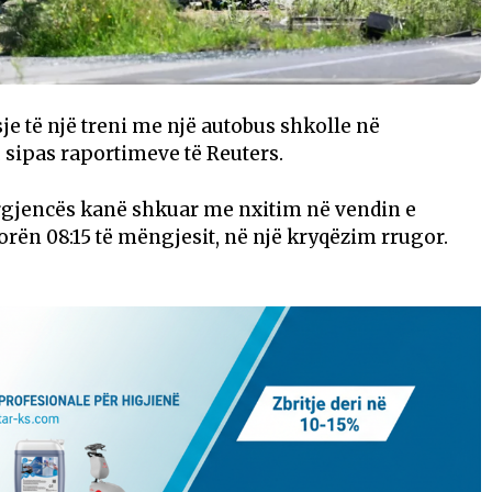
je të një treni me një autobus shkolle në
 sipas raportimeve të Reuters.
ergjencës kanë shkuar me nxitim në vendin e
ë orën 08:15 të mëngjesit, në një kryqëzim rrugor.