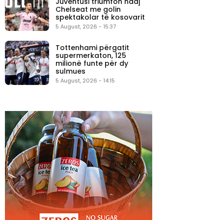
Juventusi triumfon ndaj
Chelseat me golin
spektakolar të kosovarit
5 August, 2026 - 15:37
Tottenhami përgatit
supermerkaton, 125
milionë funte për dy
sulmues
5 August, 2026 - 14:15