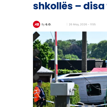
shkollës – disa
26 May, 2026 - 11:55
By
G.O.