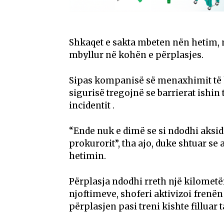
Shkaqet e sakta mbeten nën hetim, me
mbyllur në kohën e përplasjes.
Sipas kompanisë së menaxhimit të 
sigurisë tregojnë se barrierat ishin
incidentit .
“Ende nuk e dimë se si ndodhi akside
prokurorit”, tha ajo, duke shtuar s
hetimin.
Përplasja ndodhi rreth një kilometër
njoftimeve, shoferi aktivizoi fren
përplasjen pasi treni kishte filluar