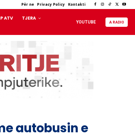
Për ne
Privacy Policy
Kontakti
P ATV
TJERA
YOUTUBE
A RADIO
 me autobusin e