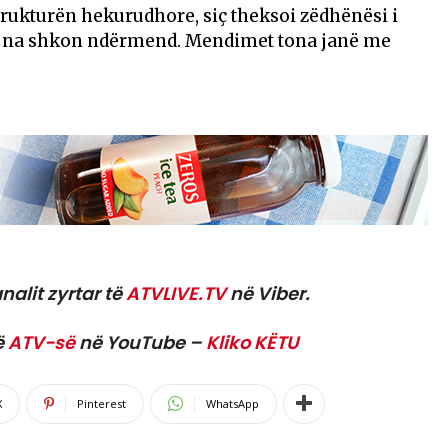
rukturën hekurudhore, siç theksoi zëdhënësi i
t që na shkon ndërmend. Mendimet tona janë me
nalit zyrtar të
ATVLIVE.TV
në Viber.
ë
ATV-së
në YouTube –
Kliko KËTU
X
Pinterest
WhatsApp