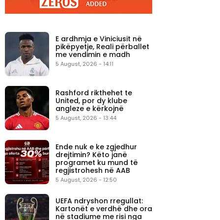
E ardhmja e Viniciusit në
pikëpyetje, Reali përballet
me vendimin e madh
5 August, 2026 - 14:11
Rashford rikthehet te
United, por dy klube
angleze e kërkojnë
5 August, 2026 - 13:44
Ende nuk e ke zgjedhur
drejtimin? Këto janë
programet ku mund të
regjistrohesh në AAB
5 August, 2026 - 12:50
UEFA ndryshon rregullat:
Kartonët e verdhë dhe ora
në stadiume me risi nga