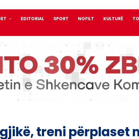
JET
EDITORIAL
SPORT
NOFILT
KULTURË
TO
gjikë, treni përplaset