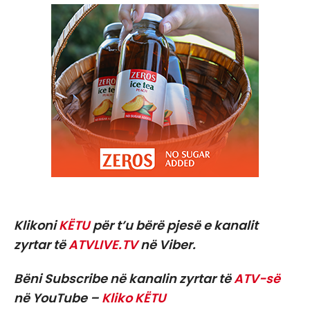
Klikoni
KËTU
për t’u bërë pjesë e kanalit
zyrtar të
ATVLIVE.TV
në Viber.
Bëni Subscribe në kanalin zyrtar të
ATV-së
në YouTube –
Kliko KËTU