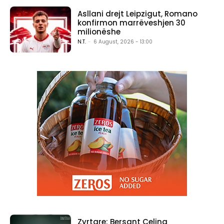
Asllani drejt Leipzigut, Romano
konfirmon marrëveshjen 30
milionëshe
N.T.
-
6 August, 2026 - 13:00
Zyrtare: Bersant Celina