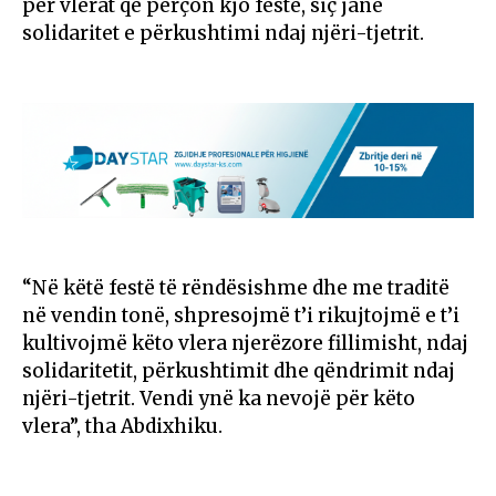
për vlerat që përçon kjo festë, siç janë
solidaritet e përkushtimi ndaj njëri-tjetrit.
“Në këtë festë të rëndësishme dhe me traditë
në vendin tonë, shpresojmë t’i rikujtojmë e t’i
kultivojmë këto vlera njerëzore fillimisht, ndaj
solidaritetit, përkushtimit dhe qëndrimit ndaj
njëri-tjetrit. Vendi ynë ka nevojë për këto
vlera”, tha Abdixhiku.