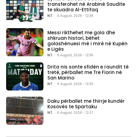
transferohet në Arabinë Saudite
te skuadra Al-Ettifaq
N.T.
-
6 August, 2026 - 12:38
Messi rikthehet me gola dhe
shkruan histori, bëhet
golashënuesi më i mirë në Kupën
e Ligës
N.T.
-
6 August, 2026 - 12:36
Drita nis sonte sfidën e raundit të
tretë, përballet me Tre Fiorin në
San Marino
N.T.
-
6 August, 2026 - 12:30
Daku përballet me thirrje kundër
Kosovës te Spartaku
N.T.
-
6 August, 2026 - 12:27