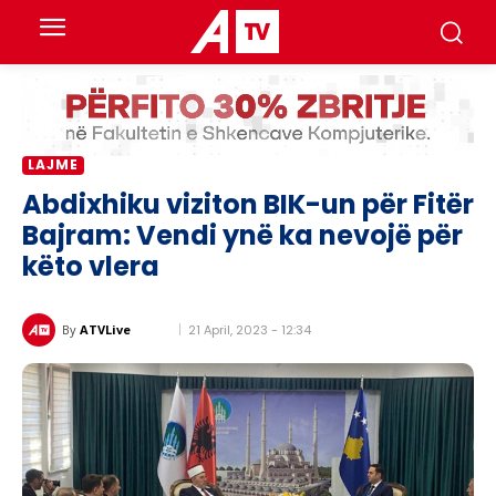
LAJME
Abdixhiku viziton BIK-un për Fitër
Bajram: Vendi ynë ka nevojë për
këto vlera
21 April, 2023 - 12:34
By
ATVLive