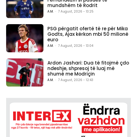
mundshëm të Rodrit
A.M.
-
7 August, 2026 - 13:25
PSG përgatit ofertë të re për Mika
Godts, Ajax kërkon mbi 50 milionë
euro
A.M.
-
7 August, 2026 - 13:04
Ardon Jashari: Dua të fitojmë çdo
ndeshje, shpresoj të luaj më
shumë me Modriçin
A.M.
-
7 August, 2026 - 12:43