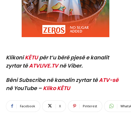
Klikoni
KËTU
për t’u bërë pjesë e kanalit
zyrtar të
ATVLIVE.TV
në Viber.
Bëni Subscribe në kanalin zyrtar të
ATV-së
në YouTube –
Kliko KËTU
Facebook
X
Pinterest
Whats