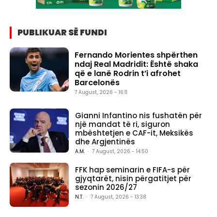
PUBLIKUAR SË FUNDI
Fernando Morientes shpërthen
ndaj Real Madridit: Është shaka
që e lanë Rodrin t’i afrohet
Barcelonës
7 August, 2026 - 16:11
Gianni Infantino nis fushatën për
një mandat të ri, siguron
mbështetjen e CAF-it, Meksikës
dhe Argjentinës
A.M.
-
7 August, 2026 - 14:50
FFK hap seminarin e FIFA-s për
gjyqtarët, nisin përgatitjet për
sezonin 2026/27
N.T.
-
7 August, 2026 - 13:38