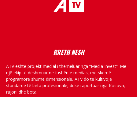
placeholder text
RRETH NESH
ATV është projekt medial i themeluar nga “Media Invest”. Me
një ekip të dëshmuar në fushën e medias, me skemë
programore shumë dimensionale, ATV do të kultivojë
standarde të larta profesionale, duke raportuar nga Kosova,
rajoni dhe bota.
RRJETET SOCIALE