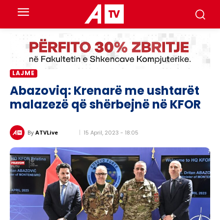
LAJME
Abazoviq: Krenarë me ushtarët
malazezë që shërbejnë në KFOR
15 April, 2023 - 18:05
By
ATVLive