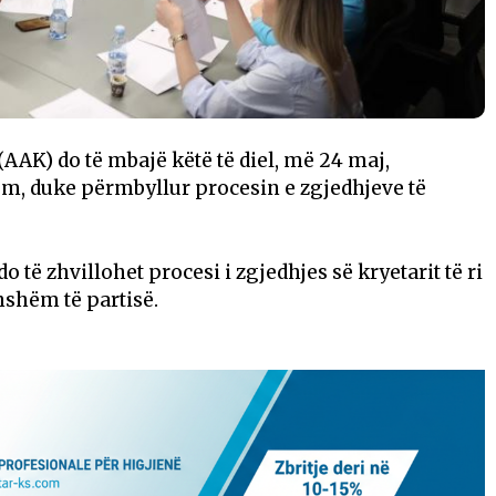
AK) do të mbajë këtë të diel, më 24 maj,
ëm, duke përmbyllur procesin e zgjedhjeve të
 të zhvillohet procesi i zgjedhjes së kryetarit të ri
thshëm të partisë.