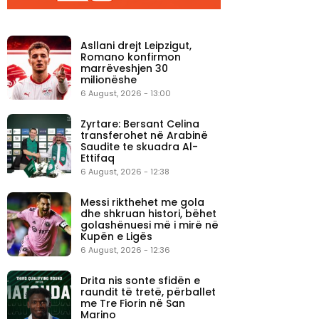
Asllani drejt Leipzigut,
Romano konfirmon
marrëveshjen 30
milionëshe
6 August, 2026 - 13:00
Zyrtare: Bersant Celina
transferohet në Arabinë
Saudite te skuadra Al-
Ettifaq
6 August, 2026 - 12:38
Messi rikthehet me gola
dhe shkruan histori, bëhet
golashënuesi më i mirë në
Kupën e Ligës
6 August, 2026 - 12:36
Drita nis sonte sfidën e
raundit të tretë, përballet
me Tre Fiorin në San
Marino