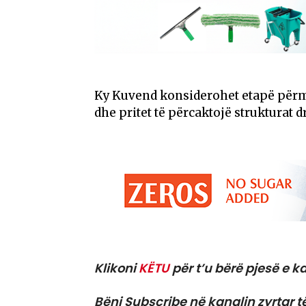
Ky Kuvend konsiderohet etapë përm
dhe pritet të përcaktojë strukturat d
Klikoni
KËTU
për t’u bërë pjesë e ka
Bëni Subscribe në kanalin zyrtar t