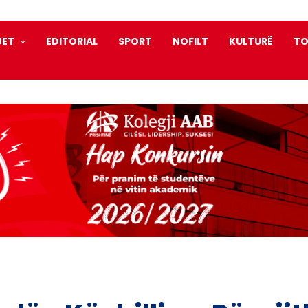
JET
EDITORIAL
SPORT
NOFILT
KULTURË
TO