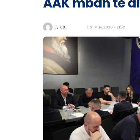
AAK mban të di
21 May, 2026 - 21:52
By
K.B.