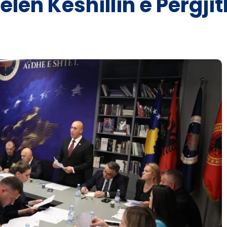
elën Këshillin e Përgj