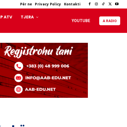
Për ne
Privacy Policy
Kontakti
P ATV
TJERA
YOUTUBE
A RADIO