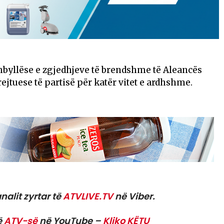
byllëse e zgjedhjeve të brendshme të Aleancës
rejtuese të partisë për katër vitet e ardhshme.
nalit zyrtar të
ATVLIVE.TV
në Viber.
ë
ATV-së
në YouTube –
Kliko KËTU