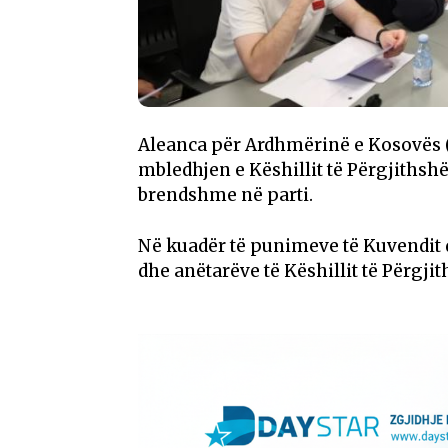
Aleanca për Ardhmërinë e Kosovës (A
mbledhjen e Këshillit të Përgjithsh
brendshme në parti.
Në kuadër të punimeve të Kuvendit do
dhe anëtarëve të Këshillit të Përgji