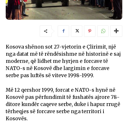
Kosova shënon sot 27-vjetorin e Çlirimit, një
nga datat më të rëndësishme në historinë e saj
moderne, që lidhet me hyrjen e forcave të
NATO-s në Kosovë dhe largimin e forcave
serbe pas luftës së viteve 1998-1999.
Më 12 qershor 1999, forcat e NATO-s hynë në
Kosovë pas përfundimit të fushatës ajrore 78-
ditore kundër caqeve serbe, duke i hapur rrugë
tërheqjes së forcave serbe nga territori i
Kosovës.