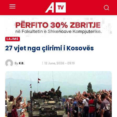
LAJME
27 vjet nga çlirimi i Kosovës
12 June, 2026 - 09:19
By
K.B.