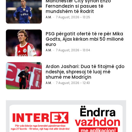
Manchester City synon Enzo
Fernandezin si pasues të
mundshëm të Rodrit
A.M.
-
7 August, 2026 - 13:25
PSG përgatit ofertë të re për Mika
Godts, Ajax kërkon mbi 50 milionë
euro
A.M.
-
7 August, 2026 - 13:04
Ardon Jashari: Dua të fitojmë çdo
ndeshje, shpresoj të luaj më
shumë me Modriçin
A.M.
-
7 August, 2026 - 12:43