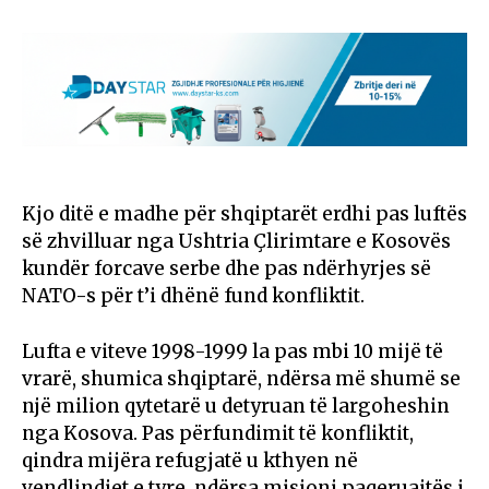
Kjo ditë e madhe për shqiptarët erdhi pas luftës
së zhvilluar nga Ushtria Çlirimtare e Kosovës
kundër forcave serbe dhe pas ndërhyrjes së
NATO-s për t’i dhënë fund konfliktit.
Lufta e viteve 1998-1999 la pas mbi 10 mijë të
vrarë, shumica shqiptarë, ndërsa më shumë se
një milion qytetarë u detyruan të largoheshin
nga Kosova. Pas përfundimit të konfliktit,
qindra mijëra refugjatë u kthyen në
vendlindjet e tyre, ndërsa misioni paqeruajtës i