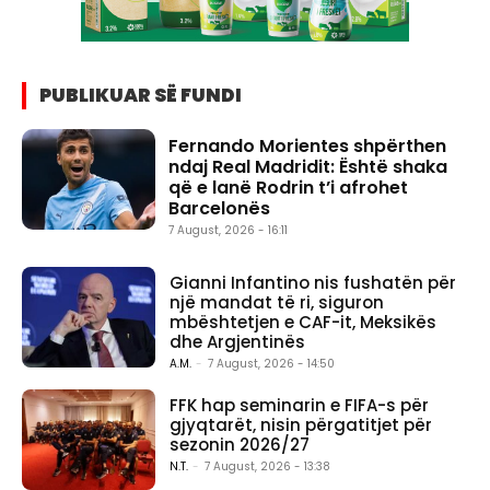
PUBLIKUAR SË FUNDI
Fernando Morientes shpërthen
ndaj Real Madridit: Është shaka
që e lanë Rodrin t’i afrohet
Barcelonës
7 August, 2026 - 16:11
Gianni Infantino nis fushatën për
një mandat të ri, siguron
mbështetjen e CAF-it, Meksikës
dhe Argjentinës
A.M.
-
7 August, 2026 - 14:50
FFK hap seminarin e FIFA-s për
gjyqtarët, nisin përgatitjet për
sezonin 2026/27
N.T.
-
7 August, 2026 - 13:38