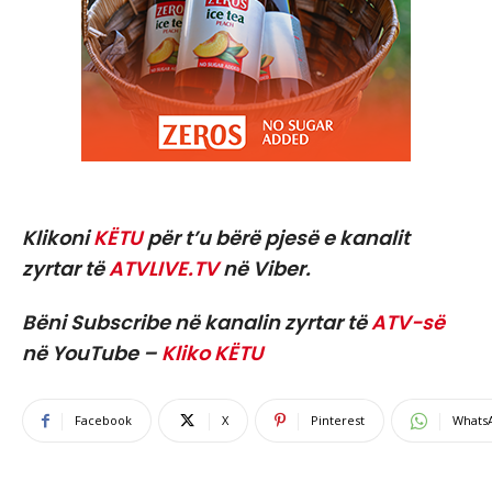
Klikoni
KËTU
për t’u bërë pjesë e kanalit
zyrtar të
ATVLIVE.TV
në Viber.
Bëni Subscribe në kanalin zyrtar të
ATV-së
në YouTube –
Kliko KËTU
Facebook
X
Pinterest
Whats