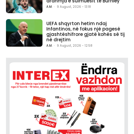
ardhmja e sulmuesit te Burnley
A.M.
-
9 August, 2026 - 13:18
UEFA shqyrton hetim ndaj
Infantinos, në fokus një pagesë
gjashtëshifrore gjatë kohës së tij
në drejtim
A.M.
-
9 August, 2026 - 12:58