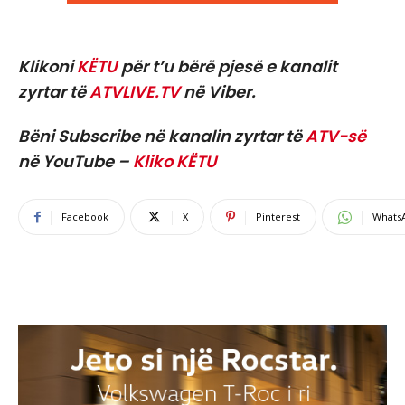
Klikoni
KËTU
për t’u bërë pjesë e kanalit
zyrtar të
ATVLIVE.TV
në Viber.
Bëni Subscribe në kanalin zyrtar të
ATV-së
në YouTube –
Kliko KËTU
Facebook
X
Pinterest
Whats