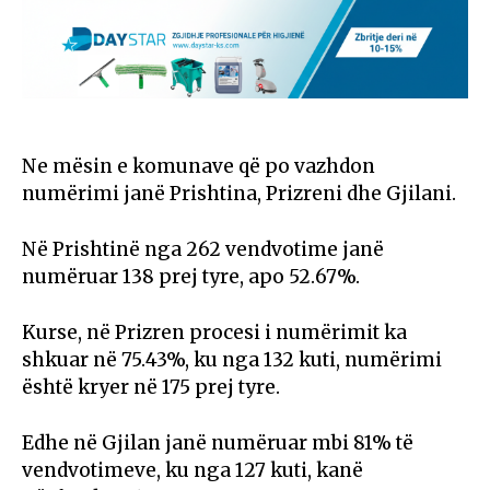
Ne mësin e komunave që po vazhdon
numërimi janë Prishtina, Prizreni dhe Gjilani.
Në Prishtinë nga 262 vendvotime janë
numëruar 138 prej tyre, apo 52.67%.
Kurse, në Prizren procesi i numërimit ka
shkuar në 75.43%, ku nga 132 kuti, numërimi
është kryer në 175 prej tyre.
Edhe në Gjilan janë numëruar mbi 81% të
vendvotimeve, ku nga 127 kuti, kanë