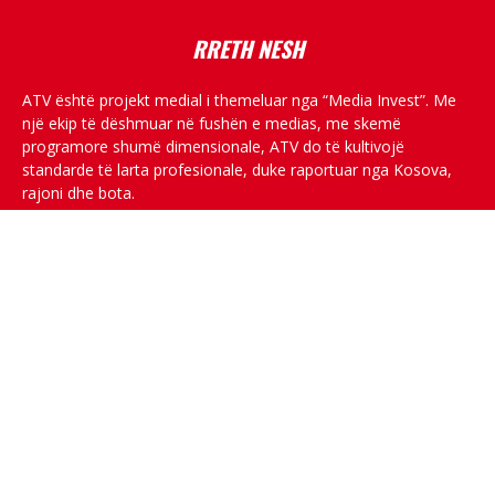
RRETH NESH
ATV është projekt medial i themeluar nga “Media Invest”. Me
një ekip të dëshmuar në fushën e medias, me skemë
programore shumë dimensionale, ATV do të kultivojë
standarde të larta profesionale, duke raportuar nga Kosova,
rajoni dhe bota.
RRJETET SOCIALE
© All rights reserved.
Për ne
Privacy Policy
Kontakti