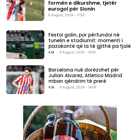
formën e dikurshme, tjetër
eurogol për Sionin
9 August, 2026 - 17:50
Festoi golin, por përfundoi në
tunelin e stadiumit: momenti i
pazakontë që la të gjithë pa fjalë
A.M.
-
9 August, 2026 - 14:33
Barcelona nuk dorëzohet për
Julian Alvarez, Atletico Madrid
mban qëndrim të prerë
A.M.
-
9 August, 2026 - 14:09