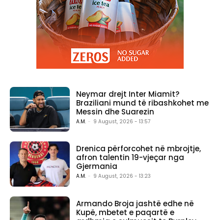
Neymar drejt Inter Miamit?
Braziliani mund të ribashkohet me
Messin dhe Suarezin
A.M.
-
9 August, 2026 - 13:57
Drenica përforcohet në mbrojtje,
afron talentin 19-vjeçar nga
Gjermania
A.M.
-
9 August, 2026 - 13:23
Armando Broja jashtë edhe në
Kupë, mbetet e paqartë e