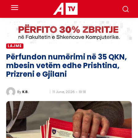
LAJME
Përfundon numërimi në 35 QKN,
mbesin vetëm edhe Prishtina,
Prizreni e Gjilani
11 June, 2026 - 19:18
By
K.B.