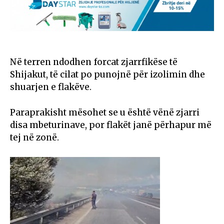
Në terren ndodhen forcat zjarrfikëse të
Shijakut, të cilat po punojnë për izolimin dhe
shuarjen e flakëve.
Paraprakisht mësohet se u është vënë zjarri
disa mbeturinave, por flakët janë përhapur më
tej në zonë.