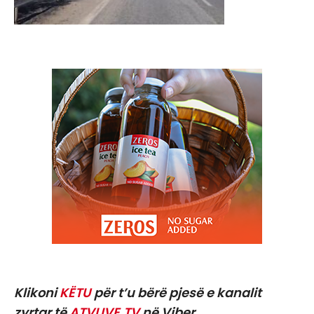
Klikoni
KËTU
për t’u bërë pjesë e kanalit
zyrtar të
ATVLIVE.TV
në Viber.