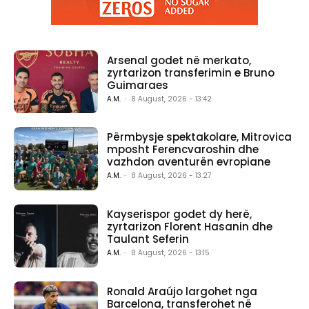
Arsenal godet në merkato,
zyrtarizon transferimin e Bruno
Guimaraes
A.M.
-
8 August, 2026 - 13:42
Përmbysje spektakolare, Mitrovica
mposht Ferencvaroshin dhe
vazhdon aventurën evropiane
A.M.
-
8 August, 2026 - 13:27
Kayserispor godet dy herë,
zyrtarizon Florent Hasanin dhe
Taulant Seferin
A.M.
-
8 August, 2026 - 13:15
Ronald Araújo largohet nga
Barcelona, transferohet në