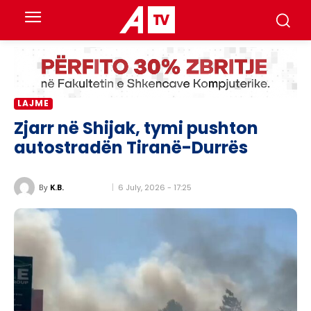
LAJME
Zjarr në Shijak, tymi pushton
autostradën Tiranë-Durrës
6 July, 2026 - 17:25
By
K.B.