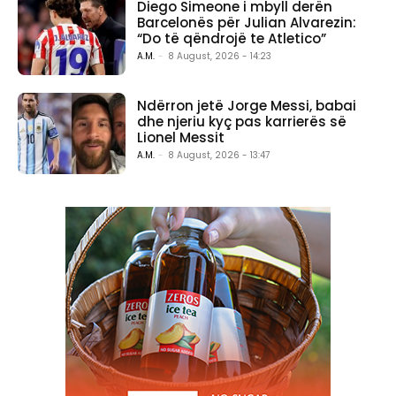
Diego Simeone i mbyll derën
Barcelonës për Julian Alvarezin:
“Do të qëndrojë te Atletico”
A.M.
-
8 August, 2026 - 14:23
Ndërron jetë Jorge Messi, babai
dhe njeriu kyç pas karrierës së
Lionel Messit
A.M.
-
8 August, 2026 - 13:47