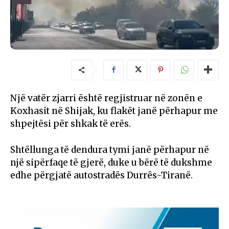
Një vatër zjarri është regjistruar në zonën e
Koxhasit në Shijak, ku flakët janë përhapur me
shpejtësi për shkak të erës.
Shtëllunga të dendura tymi janë përhapur në
një sipërfaqe të gjerë, duke u bërë të dukshme
edhe përgjatë autostradës Durrës-Tiranë.