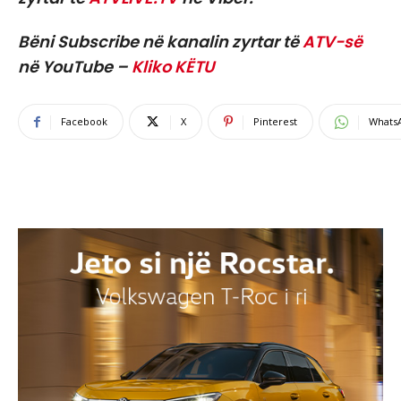
Bëni Subscribe në kanalin zyrtar të
ATV-së
në YouTube –
Kliko KËTU
Facebook
X
Pinterest
Whats