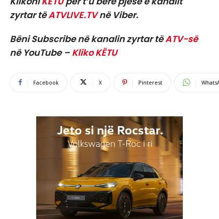
Klikoni
KËTU
për t’u bërë pjesë e kanalit
zyrtar të
ATVLIVE.TV
në Viber.
Bëni Subscribe në kanalin zyrtar të
ATV-së
në YouTube –
Kliko KËTU
Facebook
X
Pinterest
Whats