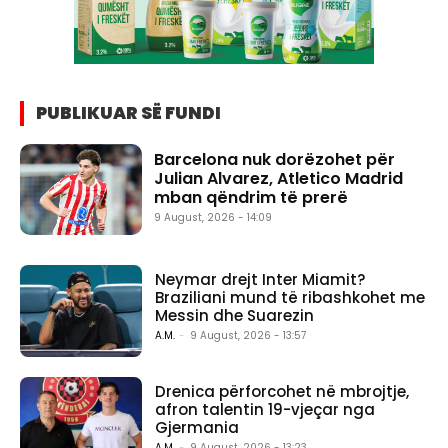
PUBLIKUAR SË FUNDI
Barcelona nuk dorëzohet për
Julian Alvarez, Atletico Madrid
mban qëndrim të prerë
9 August, 2026 - 14:09
Neymar drejt Inter Miamit?
Braziliani mund të ribashkohet me
Messin dhe Suarezin
A.M.
-
9 August, 2026 - 13:57
Drenica përforcohet në mbrojtje,
afron talentin 19-vjeçar nga
Gjermania
A.M.
-
9 August, 2026 - 13:23