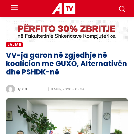
LAJME
VV-ja garon në zgjedhje në
koalicion me GUXO, Alternativën
dhe PSHDK-në
8 May, 2026 - 09:34
By
K.B.