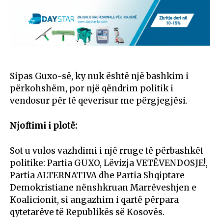
Sipas Guxo-së, ky nuk është një bashkim i
përkohshëm, por një qëndrim politik i
vendosur për të qeverisur me përgjegjësi.
Njoftimi i plotë:
Sot u vulos vazhdimi i një rruge të përbashkët
politike: Partia GUXO, Lëvizja VETËVENDOSJE!,
Partia ALTERNATIVA dhe Partia Shqiptare
Demokristiane nënshkruan Marrëveshjen e
Koalicionit, si angazhim i qartë përpara
qytetarëve të Republikës së Kosovës.