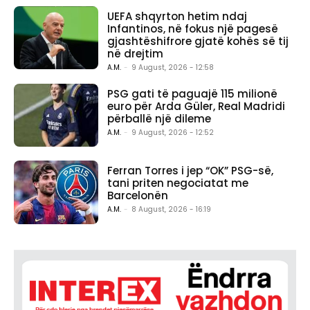
UEFA shqyrton hetim ndaj
Infantinos, në fokus një pagesë
gjashtëshifrore gjatë kohës së tij
në drejtim
A.M.
-
9 August, 2026 - 12:58
PSG gati të paguajë 115 milionë
euro për Arda Güler, Real Madridi
përballë një dileme
A.M.
-
9 August, 2026 - 12:52
Ferran Torres i jep “OK” PSG-së,
tani priten negociatat me
Barcelonën
A.M.
-
8 August, 2026 - 16:19