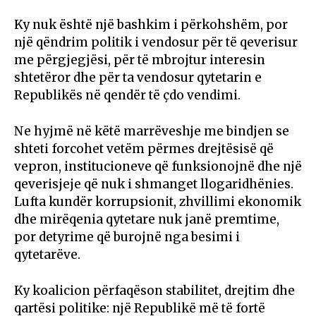
Ky nuk është një bashkim i përkohshëm, por
një qëndrim politik i vendosur për të qeverisur
me përgjegjësi, për të mbrojtur interesin
shtetëror dhe për ta vendosur qytetarin e
Republikës në qendër të çdo vendimi.
Ne hyjmë në këtë marrëveshje me bindjen se
shteti forcohet vetëm përmes drejtësisë që
vepron, institucioneve që funksionojnë dhe një
qeverisjeje që nuk i shmanget llogaridhënies.
Lufta kundër korrupsionit, zhvillimi ekonomik
dhe mirëqenia qytetare nuk janë premtime,
por detyrime që burojnë nga besimi i
qytetarëve.
Ky koalicion përfaqëson stabilitet, drejtim dhe
qartësi politike: një Republikë më të fortë