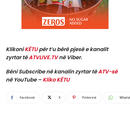
Klikoni
KËTU
për t’u bërë pjesë e kanalit
zyrtar të
ATVLIVE.TV
në Viber.
Bëni Subscribe në kanalin zyrtar të
ATV-së
në YouTube –
Kliko KËTU
Facebook
X
Pinterest
Whats