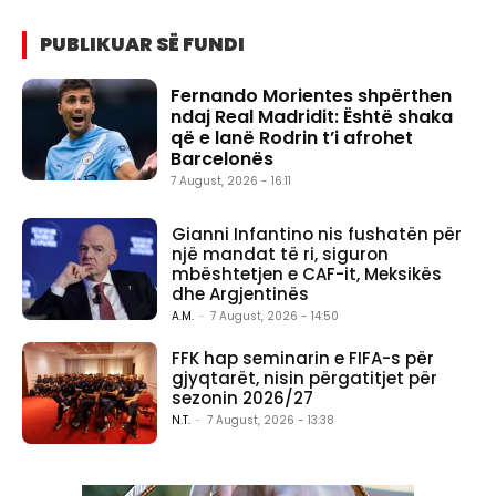
PUBLIKUAR SË FUNDI
Fernando Morientes shpërthen
ndaj Real Madridit: Është shaka
që e lanë Rodrin t’i afrohet
Barcelonës
7 August, 2026 - 16:11
Gianni Infantino nis fushatën për
një mandat të ri, siguron
mbështetjen e CAF-it, Meksikës
dhe Argjentinës
A.M.
-
7 August, 2026 - 14:50
FFK hap seminarin e FIFA-s për
gjyqtarët, nisin përgatitjet për
sezonin 2026/27
N.T.
-
7 August, 2026 - 13:38