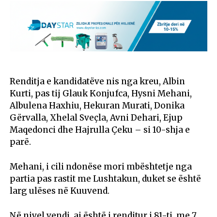
Renditja e kandidatëve nis nga kreu, Albin
Kurti, pas tij Glauk Konjufca, Hysni Mehani,
Albulena Haxhiu, Hekuran Murati, Donika
Gërvalla, Xhelal Sveçla, Avni Dehari, Ejup
Maqedonci dhe Hajrulla Çeku – si 10-shja e
parë.
Mehani, i cili ndonëse mori mbështetje nga
partia pas rastit me Lushtakun, duket se është
larg ulëses në Kuuvend.
Në nivel vendi, ai është i renditur i 81-ti, me 7