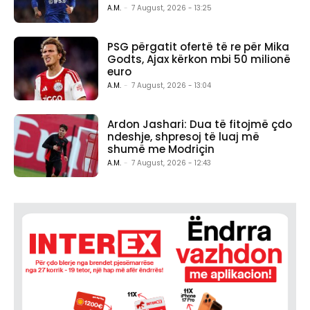
A.M.
-
7 August, 2026 - 13:25
PSG përgatit ofertë të re për Mika
Godts, Ajax kërkon mbi 50 milionë
euro
A.M.
-
7 August, 2026 - 13:04
Ardon Jashari: Dua të fitojmë çdo
ndeshje, shpresoj të luaj më
shumë me Modriçin
A.M.
-
7 August, 2026 - 12:43