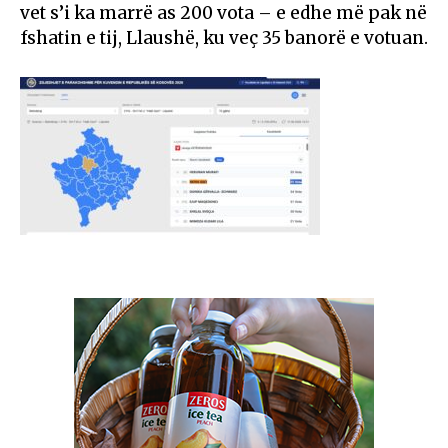
vet s’i ka marrë as 200 vota – e edhe më pak në
fshatin e tij, Llaushë, ku veç 35 banorë e votuan.