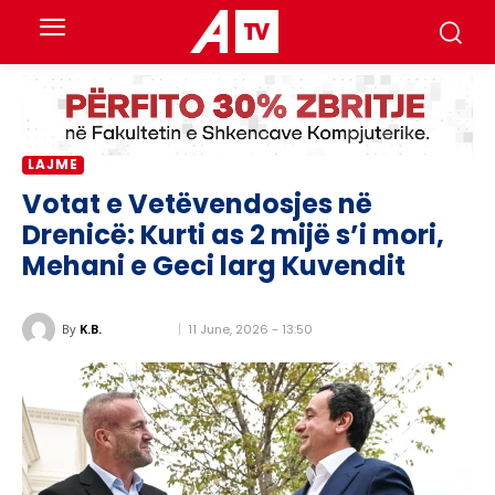
LAJME
Votat e Vetëvendosjes në
Drenicë: Kurti as 2 mijë s’i mori,
Mehani e Geci larg Kuvendit
11 June, 2026 - 13:50
By
K.B.