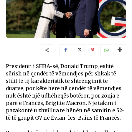
Presidenti i SHBA-së, Donald Trump, është
sërish në qendër të vëmendjes për shkak të
stilit të tij karakteristik të shtrëngimit të
duarve, por këtë herë në qendër të vëmendjes
nuk është një udhëheqës botëror, por zonja e
parë e Francës, Brigitte Macron. Një takim i
pazakontë u zhvillua të hënën në samitin e 52-
të të grupit G7 në Évian-les-Bains të Francës.