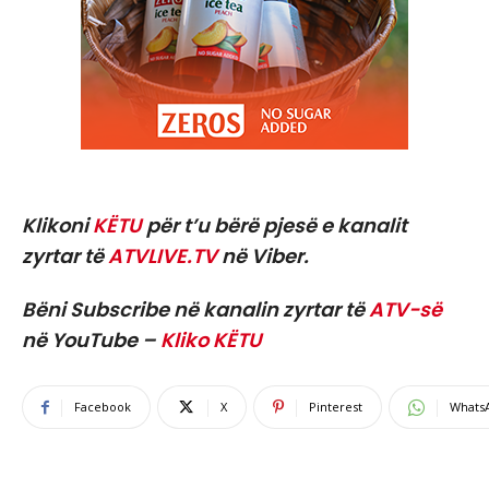
Klikoni
KËTU
për t’u bërë pjesë e kanalit
zyrtar të
ATVLIVE.TV
në Viber.
Bëni Subscribe në kanalin zyrtar të
ATV-së
në YouTube –
Kliko KËTU
Facebook
X
Pinterest
Whats