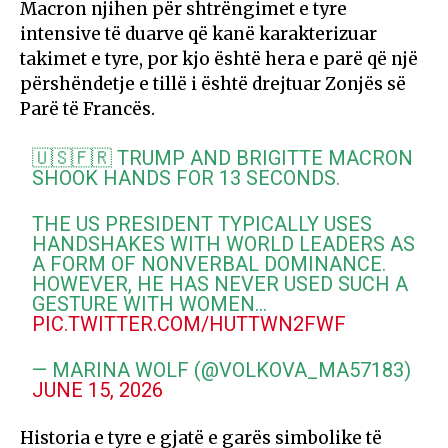
Macron njihen për shtrëngimet e tyre
intensive të duarve që kanë karakterizuar
takimet e tyre, por kjo është hera e parë që një
përshëndetje e tillë i është drejtuar Zonjës së
Parë të Francës.
🇺🇸🇫🇷 TRUMP AND BRIGITTE MACRON
SHOOK HANDS FOR 13 SECONDS.
THE US PRESIDENT TYPICALLY USES
HANDSHAKES WITH WORLD LEADERS AS
A FORM OF NONVERBAL DOMINANCE.
HOWEVER, HE HAS NEVER USED SUCH A
GESTURE WITH WOMEN…
PIC.TWITTER.COM/HUTTWN2FWF
— МАRINA WOLF (@VOLKOVA_MA57183)
JUNE 15, 2026
Historia e tyre e gjatë e garës simbolike të