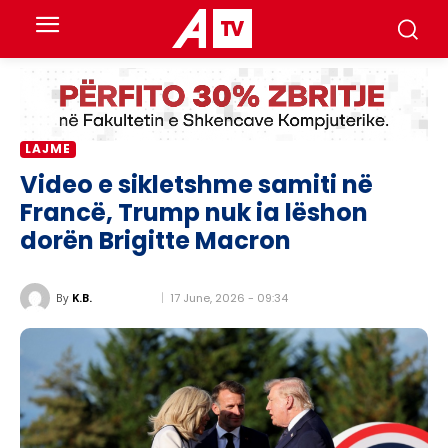
LAJME
Video e sikletshme samiti në
Francë, Trump nuk ia lëshon ​​
dorën Brigitte Macron
17 June, 2026 - 09:34
By
K.B.