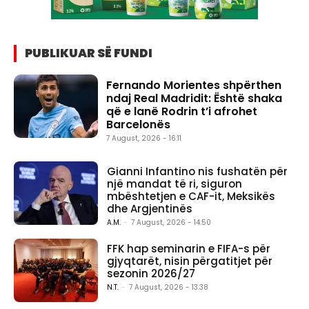
PUBLIKUAR SË FUNDI
Fernando Morientes shpërthen
ndaj Real Madridit: Është shaka
që e lanë Rodrin t’i afrohet
Barcelonës
7 August, 2026 - 16:11
Gianni Infantino nis fushatën për
një mandat të ri, siguron
mbështetjen e CAF-it, Meksikës
dhe Argjentinës
A.M.
-
7 August, 2026 - 14:50
FFK hap seminarin e FIFA-s për
gjyqtarët, nisin përgatitjet për
sezonin 2026/27
N.T.
-
7 August, 2026 - 13:38