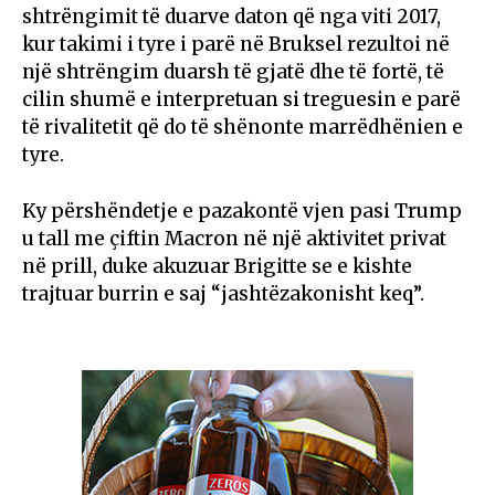
shtrëngimit të duarve daton që nga viti 2017,
kur takimi i tyre i parë në Bruksel rezultoi në
një shtrëngim duarsh të gjatë dhe të fortë, të
cilin shumë e interpretuan si treguesin e parë
të rivalitetit që do të shënonte marrëdhënien e
tyre.
Ky përshëndetje e pazakontë vjen pasi Trump
u tall me çiftin Macron në një aktivitet privat
në prill, duke akuzuar Brigitte se e kishte
trajtuar burrin e saj “jashtëzakonisht keq”.