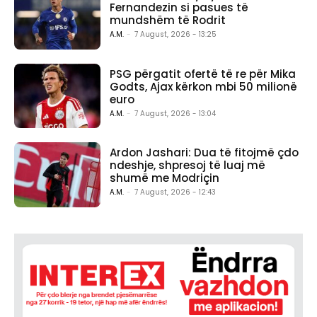
Fernandezin si pasues të
mundshëm të Rodrit
A.M.
-
7 August, 2026 - 13:25
PSG përgatit ofertë të re për Mika
Godts, Ajax kërkon mbi 50 milionë
euro
A.M.
-
7 August, 2026 - 13:04
Ardon Jashari: Dua të fitojmë çdo
ndeshje, shpresoj të luaj më
shumë me Modriçin
A.M.
-
7 August, 2026 - 12:43