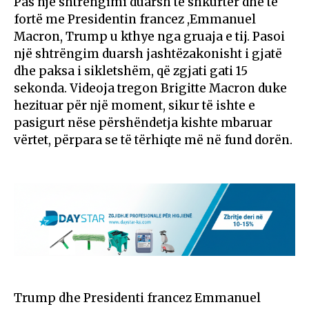
Pas një shtrëngimi duarsh të shkurtër dhe të
fortë me Presidentin francez ,Emmanuel
Macron, Trump u kthye nga gruaja e tij. Pasoi
një shtrëngim duarsh jashtëzakonisht i gjatë
dhe paksa i sikletshëm, që zgjati gati 15
sekonda. Videoja tregon Brigitte Macron duke
hezituar për një moment, sikur të ishte e
pasigurt nëse përshëndetja kishte mbaruar
vërtet, përpara se të tërhiqte më në fund dorën.
Trump dhe Presidenti francez Emmanuel