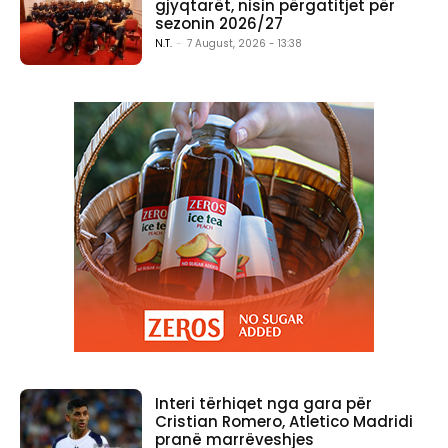
gjyqtarët, nisin përgatitjet për
sezonin 2026/27
N.T.
-
7 August, 2026 - 13:38
Interi tërhiqet nga gara për
Cristian Romero, Atletico Madridi
pranë marrëveshjes