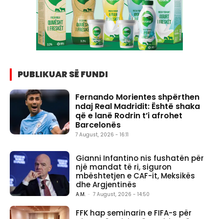
PUBLIKUAR SË FUNDI
Fernando Morientes shpërthen
ndaj Real Madridit: Është shaka
që e lanë Rodrin t’i afrohet
Barcelonës
7 August, 2026 - 16:11
Gianni Infantino nis fushatën për
një mandat të ri, siguron
mbështetjen e CAF-it, Meksikës
dhe Argjentinës
A.M.
-
7 August, 2026 - 14:50
FFK hap seminarin e FIFA-s për