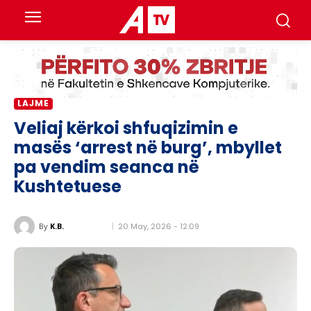
LAJME
Veliaj kërkoi shfuqizimin e
masës ‘arrest në burg’, mbyllet
pa vendim seanca në
Kushtetuese
20 May, 2026 - 12:09
By
K.B.