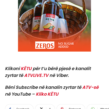
Klikoni
KËTU
për t’u bërë pjesë e kanalit
zyrtar të
ATVLIVE.TV
në Viber.
Bëni Subscribe në kanalin zyrtar të
ATV-së
në YouTube –
Kliko KËTU
Facebook
X
Pinterest
Whats