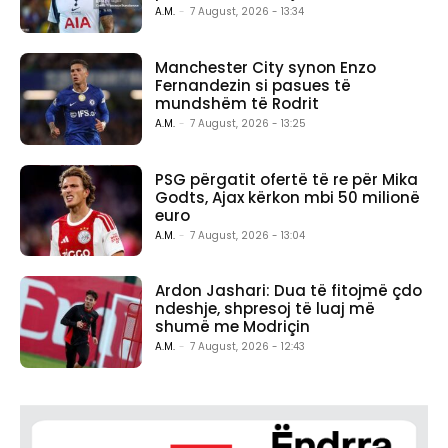
A.M.
-
7 August, 2026 - 13:34
Manchester City synon Enzo
Fernandezin si pasues të
mundshëm të Rodrit
A.M.
-
7 August, 2026 - 13:25
PSG përgatit ofertë të re për Mika
Godts, Ajax kërkon mbi 50 milionë
euro
A.M.
-
7 August, 2026 - 13:04
Ardon Jashari: Dua të fitojmë çdo
ndeshje, shpresoj të luaj më
shumë me Modriçin
A.M.
-
7 August, 2026 - 12:43