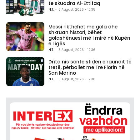
te skuadra Al-Ettifaq
N.T.
-
6 August, 2026 - 12:38
Messi rikthehet me gola dhe
shkruan histori, bëhet
golashënuesi më i mirë në Kupën
e Ligës
N.T.
-
6 August, 2026 - 12:36
Drita nis sonte sfidën e raundit të
tretë, përballet me Tre Fiorin në
San Marino
N.T.
-
6 August, 2026 - 12:30