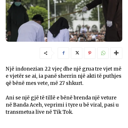
Një indonezian 22 vjeç dhe një grua tre vjet më
e vjetër se ai, ia panë sherrin një akti të puthjes
që bënë mes vete, më 27 shkurt.
Ani se një gjë të tillë e bënë brenda një veture
në Banda Aceh, veprimi i tyre u bë viral, pasi u
transmetua live në Tik Tok.