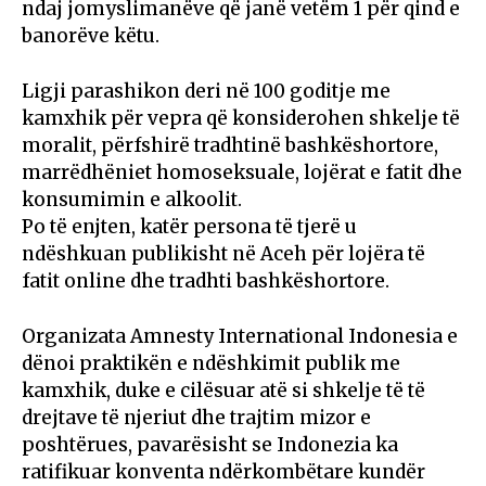
ndaj jomyslimanëve që janë vetëm 1 për qind e
banorëve këtu.
Ligji parashikon deri në 100 goditje me
kamxhik për vepra që konsiderohen shkelje të
moralit, përfshirë tradhtinë bashkëshortore,
marrëdhëniet homoseksuale, lojërat e fatit dhe
konsumimin e alkoolit.
Po të enjten, katër persona të tjerë u
ndëshkuan publikisht në Aceh për lojëra të
fatit online dhe tradhti bashkëshortore.
Organizata Amnesty International Indonesia e
dënoi praktikën e ndëshkimit publik me
kamxhik, duke e cilësuar atë si shkelje të të
drejtave të njeriut dhe trajtim mizor e
poshtërues, pavarësisht se Indonezia ka
ratifikuar konventa ndërkombëtare kundër