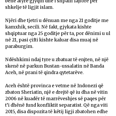
bënë atyre gjyqin dhe i shpalli fajtorë për
shkelje të ligjit islam.
Njëri dhe tjetri u dënuan me nga 21 goditje me
kamxhik, secili. Në fakt, gjykata kishte
shqiptuar nga 25 goditje për ta, por dënimi u ul
në 21, pasi çifti kishte kaluar disa muaj në
paraburgim.
Ndëshkimi ndaj tyre u zbatuar të enjten, në një
skenë në parkun Bustan-ussalatin në Banda
Aceh, në prani të qindra qytetarëve.
Aceh është provinca e vetme në Indonezi që
zbaton Sheriatin, një e drejtë që iu dha në vitin
2006 në kuadër të marrëveshjes së paqes për
t’i dhënë fund konfliktit separatist. Që nga viti
2015, disa dispozita të këtij ligji zbatohen edhe