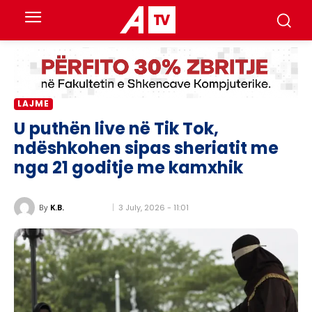
LAJME
U puthën live në Tik Tok,
ndëshkohen sipas sheriatit me
nga 21 goditje me kamxhik
3 July, 2026 - 11:01
By
K.B.