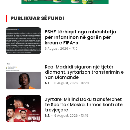
PUBLIKUAR SË FUNDI
FSHF tërhiqet nga mbështetja
për Infantinon në garën për
kreun e FIFA-s
6 August, 2026 - 17:10
Real Madridi siguron një tjetër
diamant, zyrtarizon transferimin e
Yan Diomande
N.T.
-
6 August, 2026 - 16:28
Zyrtare: Mirlind Daku transferohet
te Spartak Moska, firmos kontratë
trevjeçare
N.T.
-
6 August, 2026 - 13:49