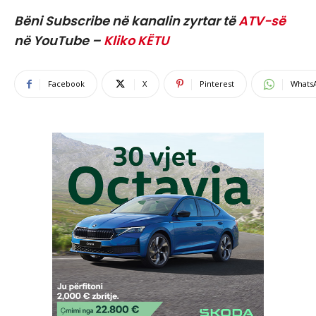
Bëni Subscribe në kanalin zyrtar të
ATV-së
në YouTube –
Kliko KËTU
Facebook
X
Pinterest
Whats