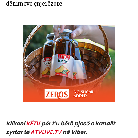
dënimeve çnjerëzore.
Klikoni
KËTU
për t’u bërë pjesë e kanalit
zyrtar të
ATVLIVE.TV
në Viber.