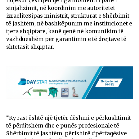
ndjekur çështjen që nga momenti i parë i
sinjalizimit, në koordinim me autoritetet
izraeliteSipas ministrit, strukturat e Shërbimit
të Jashtëm, në bashkëpunim me institucionet e
tjera shqiptare, kanë qenë në komunikim të
vazhdueshëm për garantimin e të drejtave të
shtetasit shqiptar.
“Ky rast është një tjetër dëshmi e përkushtimit
të përditshëm dhe e punës profesionale të
Shërbimit të Jashtëm, përfshirë #përfaqësive