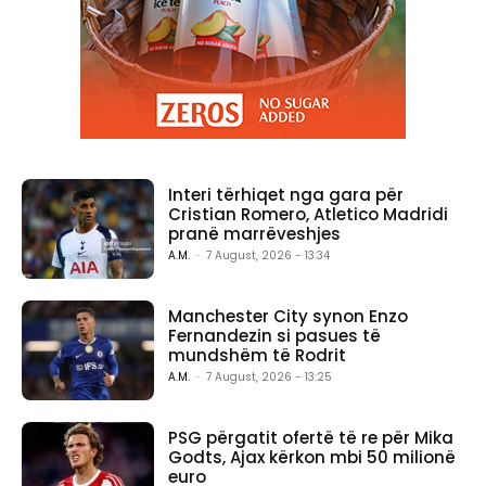
Interi tërhiqet nga gara për
Cristian Romero, Atletico Madridi
pranë marrëveshjes
A.M.
-
7 August, 2026 - 13:34
Manchester City synon Enzo
Fernandezin si pasues të
mundshëm të Rodrit
A.M.
-
7 August, 2026 - 13:25
PSG përgatit ofertë të re për Mika
Godts, Ajax kërkon mbi 50 milionë
euro