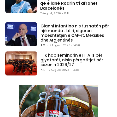
që e lanë Rodrin t’i afrohet
Barcelonës
7 August, 2026 - 16:11
Gianni Infantino nis fushatën për
një mandat të ri, siguron
mbështetjen e CAF-it, Meksikës
dhe Argjentinës
A.M.
-
7 August, 2026 - 14:50
FFK hap seminarin e FIFA-s për
gjyqtarët, nisin përgatitjet për
sezonin 2026/27
N.T.
-
7 August, 2026 - 13:38