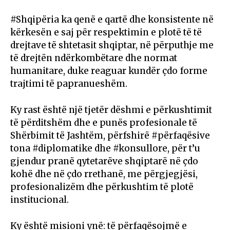
#Shqipëria ka qenë e qartë dhe konsistente në
kërkesën e saj për respektimin e plotë të të
drejtave të shtetasit shqiptar, në përputhje me
të drejtën ndërkombëtare dhe normat
humanitare, duke reaguar kundër çdo forme
trajtimi të papranueshëm.
Ky rast është një tjetër dëshmi e përkushtimit
të përditshëm dhe e punës profesionale të
Shërbimit të Jashtëm, përfshirë #përfaqësive
tona #diplomatike dhe #konsullore, për t’u
gjendur pranë qytetarëve shqiptarë në çdo
kohë dhe në çdo rrethanë, me përgjegjësi,
profesionalizëm dhe përkushtim të plotë
institucional.
Ky është misioni ynë: të përfaqësojmë e