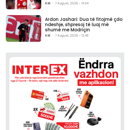
A.M.
-
7 August, 2026 - 13:04
Ardon Jashari: Dua të fitojmë çdo
ndeshje, shpresoj të luaj më
shumë me Modriçin
A.M.
-
7 August, 2026 - 12:43