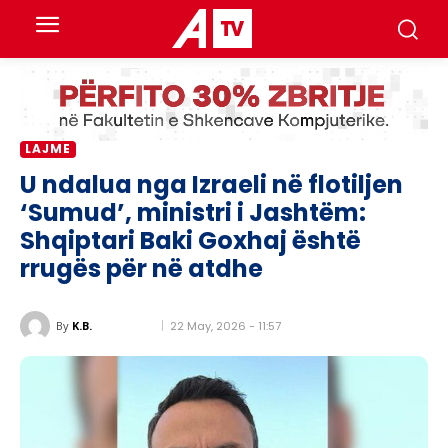
LAJME
U ndalua nga Izraeli në flotiljen
‘Sumud’, ministri i Jashtëm:
Shqiptari Baki Goxhaj është
rrugës për në atdhe
22 May, 2026 - 11:57
By
K.B.