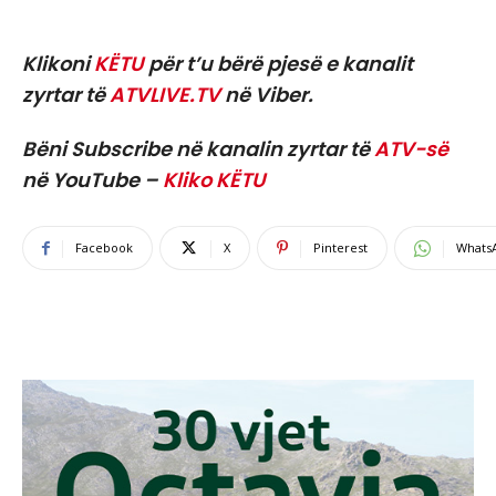
Klikoni
KËTU
për t’u bërë pjesë e kanalit
zyrtar të
ATVLIVE.TV
në Viber.
Bëni Subscribe në kanalin zyrtar të
ATV-së
në YouTube –
Kliko KËTU
Facebook
X
Pinterest
Whats