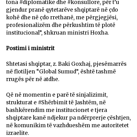
tona #diplomatike dhe #konsullore, për t’u
gjendur pranë qytetarëve shqiptarë në çdo
kohë dhe në çdo rrethanë, me përgjegjësi,
profesionalizëm dhe përkushtim të plotë
institucional”, shkruan ministri Hoxha.
Postimi i ministrit
Shtetasi shqiptar, z. Baki Goxhaj, pjesëmarrës
në flotiljen “Global Sumud”, është tashmë
rrugës për në atdhe.
Që në momentin e parë të sinjalizimit,
strukturat e #Shërbimit të Jashtëm, në
bashkërendim me institucionet e tjera
shqiptare kanë ndjekur pa ndërprerje çështjen,
në komunikim të vazhdueshëm me autoritetet
izraelite.