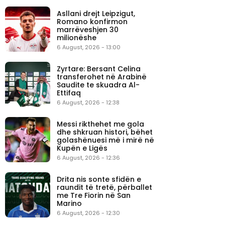
Asllani drejt Leipzigut,
Romano konfirmon
marrëveshjen 30
milionëshe
6 August, 2026 - 13:00
Zyrtare: Bersant Celina
transferohet në Arabinë
Saudite te skuadra Al-
Ettifaq
6 August, 2026 - 12:38
Messi rikthehet me gola
dhe shkruan histori, bëhet
golashënuesi më i mirë në
Kupën e Ligës
6 August, 2026 - 12:36
Drita nis sonte sfidën e
raundit të tretë, përballet
me Tre Fiorin në San
Marino
6 August, 2026 - 12:30