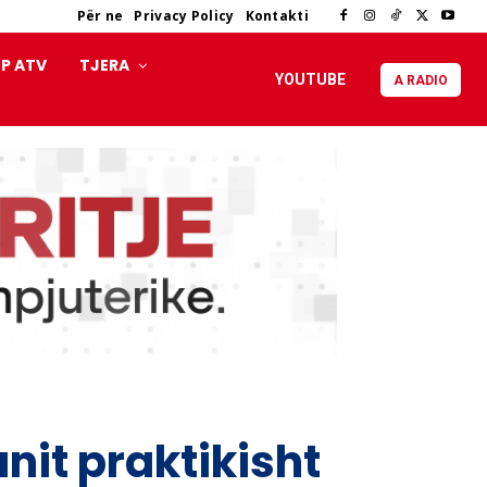
Për ne
Privacy Policy
Kontakti
P ATV
TJERA
YOUTUBE
A RADIO
nit praktikisht