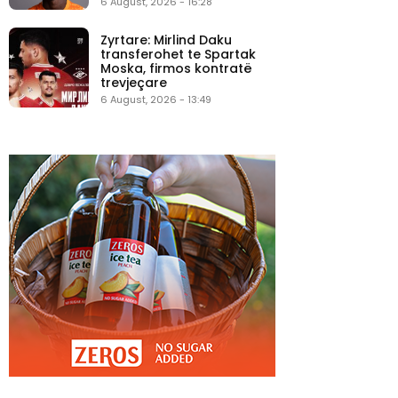
6 August, 2026 - 16:28
Zyrtare: Mirlind Daku
transferohet te Spartak
Moska, firmos kontratë
trevjeçare
6 August, 2026 - 13:49