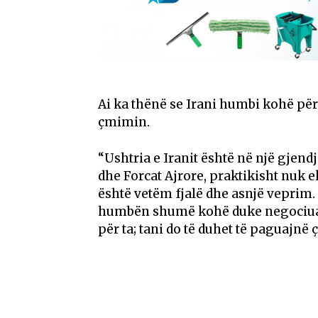
Ai ka thënë se Irani humbi kohë për
çmimin.
“Ushtria e Iranit është në një gjendj
dhe Forcat Ajrore, praktikisht nuk 
është vetëm fjalë dhe asnjë veprim.
humbën shumë kohë duke negociuar 
për ta; tani do të duhet të paguajnë