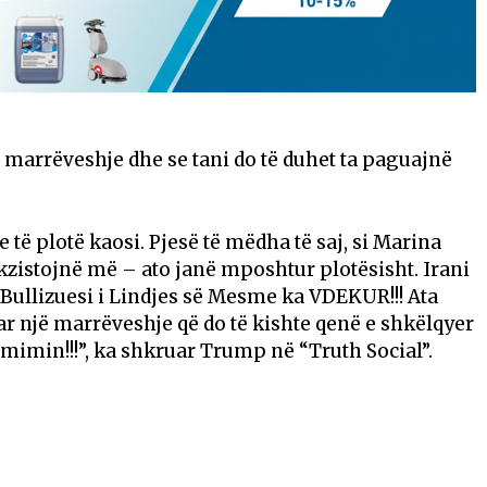
 marrëveshje dhe se tani do të duhet ta paguajnë
e të plotë kaosi. Pjesë të mëdha të saj, si Marina
ekzistojnë më – ato janë mposhtur plotësisht. Irani
 Bullizuesi i Lindjes së Mesme ka VDEKUR!!! Ata
një marrëveshje që do të kishte qenë e shkëlqyer
 çmimin!!!”, ka shkruar Trump në “Truth Social”.