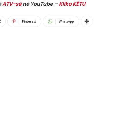
ë
ATV-së
në YouTube –
Kliko KËTU
X
Pinterest
WhatsApp