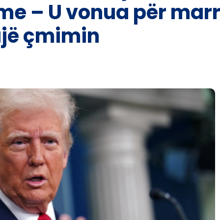
 me – U vonua për marr
ajë çmimin