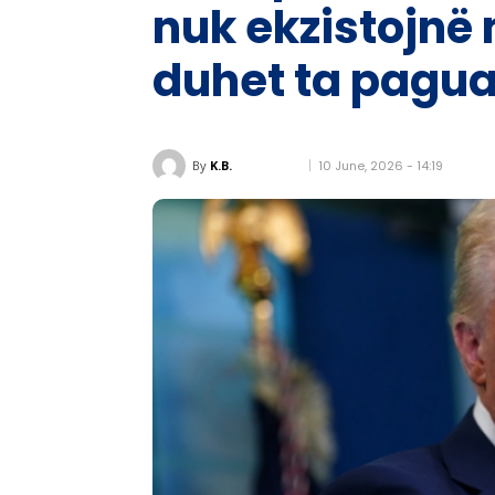
nuk ekzistojnë
duhet ta pagu
10 June, 2026 - 14:19
By
K.B.