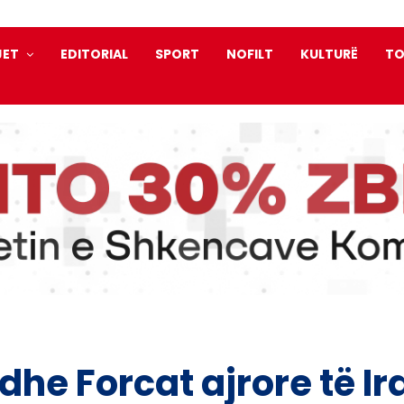
JET
EDITORIAL
SPORT
NOFILT
KULTURË
TO
he Forcat ajrore të Ira