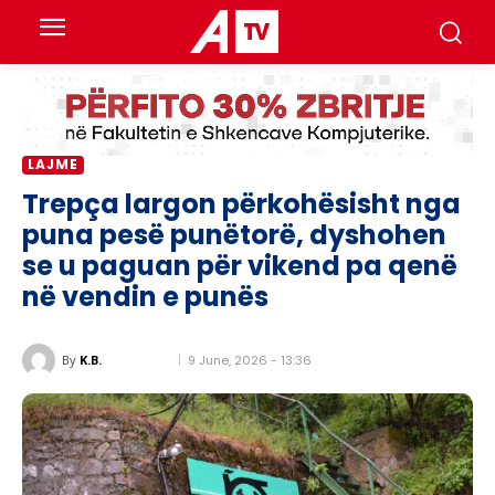
LAJME
Trepça largon përkohësisht nga
puna pesë punëtorë, dyshohen
se u paguan për vikend pa qenë
në vendin e punës
9 June, 2026 - 13:36
By
K.B.