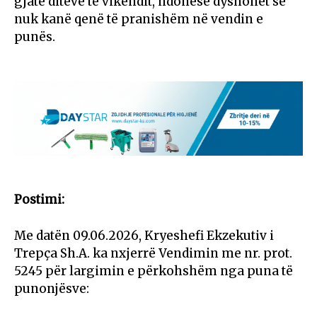
gjatë ditëve të vikendit, ndonëse dyshohet se
nuk kanë qenë të pranishëm në vendin e
punës.
Postimi:
Me datën 09.06.2026, Kryeshefi Ekzekutiv i
Trepça Sh.A. ka nxjerrë Vendimin me nr. prot.
5245 për largimin e përkohshëm nga puna të
punonjësve: