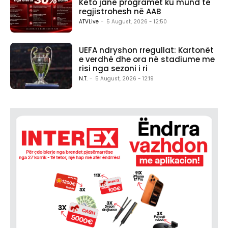
Këto janë programet ku mund të
regjistrohesh në AAB
ATVLive
-
5 August, 2026 - 12:50
UEFA ndryshon rregullat: Kartonët
e verdhë dhe ora në stadiume me
risi nga sezoni i ri
N.T.
-
5 August, 2026 - 12:19