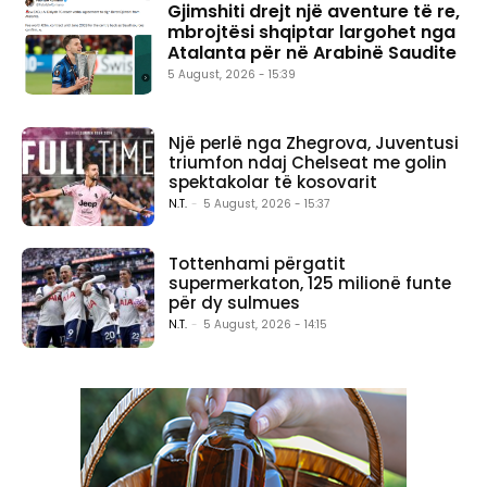
Gjimshiti drejt një aventure të re,
mbrojtësi shqiptar largohet nga
Atalanta për në Arabinë Saudite
5 August, 2026 - 15:39
Një perlë nga Zhegrova, Juventusi
triumfon ndaj Chelseat me golin
spektakolar të kosovarit
N.T.
-
5 August, 2026 - 15:37
Tottenhami përgatit
supermerkaton, 125 milionë funte
për dy sulmues
N.T.
-
5 August, 2026 - 14:15