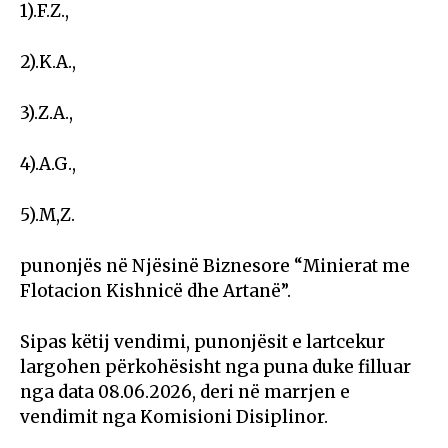
1).F.Z.,
2).K.A.,
3).Z.A.,
4).A.G.,
5).M,Z.
punonjës në Njësinë Biznesore “Minierat me
Flotacion Kishnicë dhe Artanë”.
Sipas këtij vendimi, punonjësit e lartcekur
largohen përkohësisht nga puna duke filluar
nga data 08.06.2026, deri në marrjen e
vendimit nga Komisioni Disiplinor.