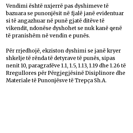
Vendimi është nxjerrë pas dyshimeve të
bazuara se punonjësit në fjalë janë evidentuar
si të angazhuar në punë gjatë ditëve të
vikendit, ndonëse dyshohet se nuk kanë qenë
të pranishëm në vendin e punës.
Për rrjedhojë, ekziston dyshimi se janë kryer
shkelje të rënda të detyrave të punës, sipas
nenit 10, paragrafëve 1.1, 1.5, 1.13, 1.19 dhe 1.26 të
Rregullores për Përgjegjësinë Disiplinore dhe
Materiale të Punonjësve të Trepça Sh.A.