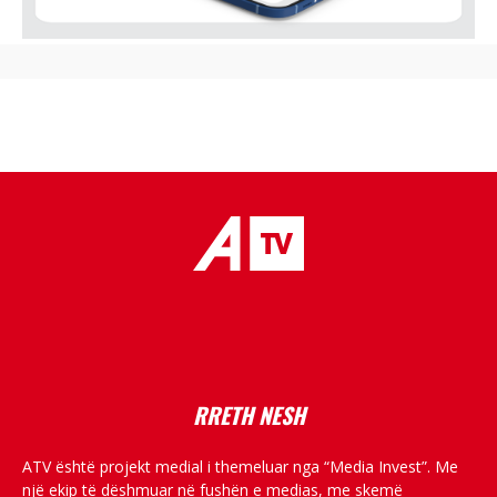
placeholder text
RRETH NESH
ATV është projekt medial i themeluar nga “Media Invest”. Me
një ekip të dëshmuar në fushën e medias, me skemë