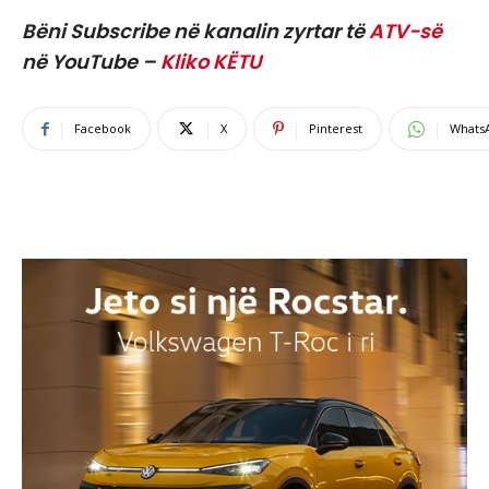
Bëni Subscribe në kanalin zyrtar të
ATV-së
në YouTube –
Kliko KËTU
Facebook
X
Pinterest
Whats