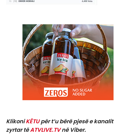
Klikoni
KËTU
për t’u bërë pjesë e kanalit
zyrtar të
ATVLIVE.TV
në Viber.