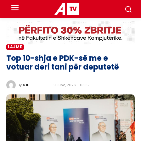
LAJME
Top 10-shja e PDK-së me e
votuar deri tani për deputetë
9 June, 2026 - 08:15
By
K.B.