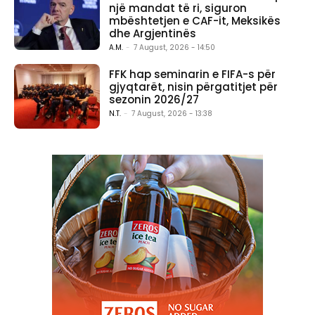
një mandat të ri, siguron
mbështetjen e CAF-it, Meksikës
dhe Argjentinës
A.M.
-
7 August, 2026 - 14:50
FFK hap seminarin e FIFA-s për
gjyqtarët, nisin përgatitjet për
sezonin 2026/27
N.T.
-
7 August, 2026 - 13:38