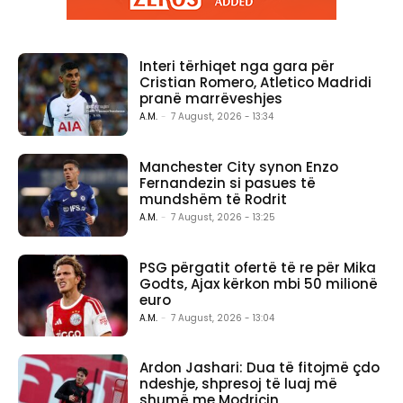
Interi tërhiqet nga gara për
Cristian Romero, Atletico Madridi
pranë marrëveshjes
A.M.
-
7 August, 2026 - 13:34
Manchester City synon Enzo
Fernandezin si pasues të
mundshëm të Rodrit
A.M.
-
7 August, 2026 - 13:25
PSG përgatit ofertë të re për Mika
Godts, Ajax kërkon mbi 50 milionë
euro
A.M.
-
7 August, 2026 - 13:04
Ardon Jashari: Dua të fitojmë çdo
ndeshje, shpresoj të luaj më
shumë me Modriçin