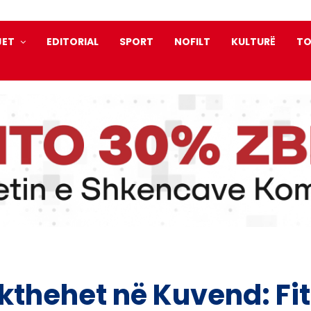
JET
EDITORIAL
SPORT
NOFILT
KULTURË
TO
ikthehet në Kuvend: Fi