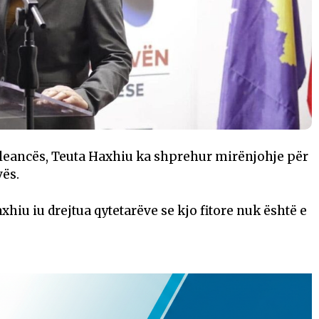
Aleancës, Teuta Haxhiu ka shprehur mirënjohje për
vës.
hiu iu drejtua qytetarëve se kjo fitore nuk është e