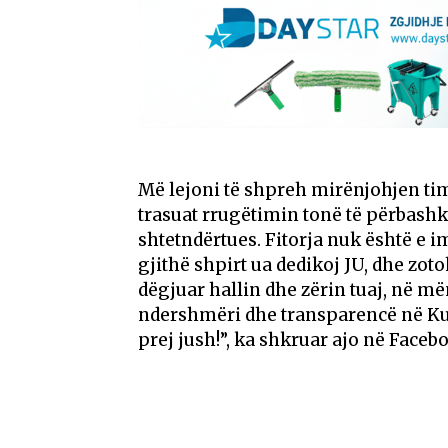
Më lejoni të shpreh mirënjohjen time
trasuat rrugëtimin tonë të përbashkë
shtetndërtues. Fitorja nuk është e i
gjithë shpirt ua dedikoj JU, dhe zot
dëgjuar hallin dhe zërin tuaj, në më
ndershmëri dhe transparencë në Kuv
prej jush!”, ka shkruar ajo në Faceb