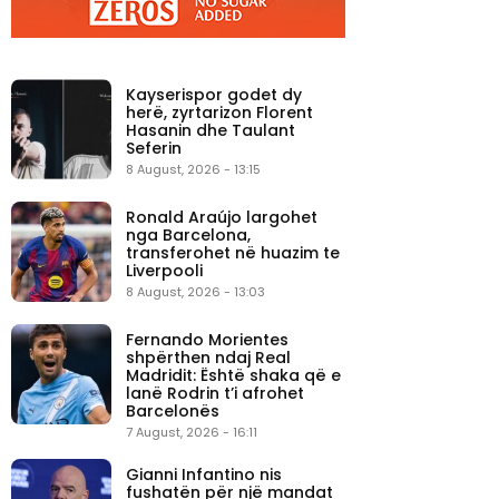
Kayserispor godet dy
herë, zyrtarizon Florent
Hasanin dhe Taulant
Seferin
8 August, 2026 - 13:15
Ronald Araújo largohet
nga Barcelona,
transferohet në huazim te
Liverpooli
8 August, 2026 - 13:03
Fernando Morientes
shpërthen ndaj Real
Madridit: Është shaka që e
lanë Rodrin t’i afrohet
Barcelonës
7 August, 2026 - 16:11
Gianni Infantino nis
fushatën për një mandat