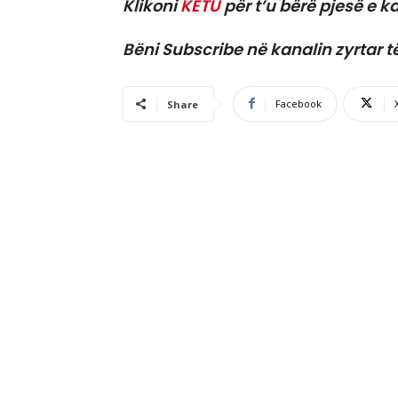
Klikoni
KËTU
për t’u bërë pjesë e ka
Bëni Subscribe në kanalin zyrtar t
Facebook
Share