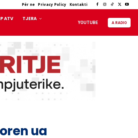
Për ne
Privacy Policy
Kontakti
P ATV
TJERA
YOUTUBE
A RADIO
toren ua