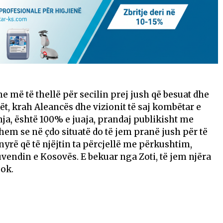
 më të thellë për secilin prej jush që besuat dhe
t, krah Aleancës dhe vizionit të saj kombëtar e
mja, është 100% e juaja, prandaj publikisht me
ohem se në çdo situatë do të jem pranë jush për të
nyrë që të njëjtin ta përcjellë me përkushtim,
endin e Kosovës. E bekuar nga Zoti, të jem njëra
ook.