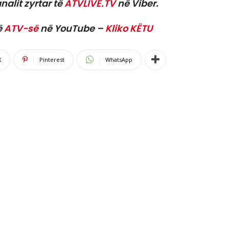
nalit zyrtar të
ATVLIVE.TV
në Viber.
ë
ATV-së
në YouTube –
Kliko KËTU
X
Pinterest
WhatsApp