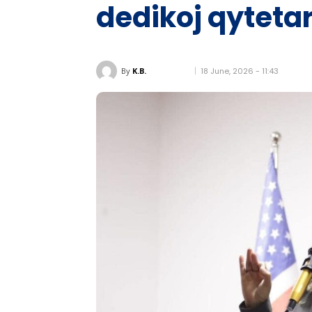
dedikoj qyteta
18 June, 2026 - 11:43
By
K.B.