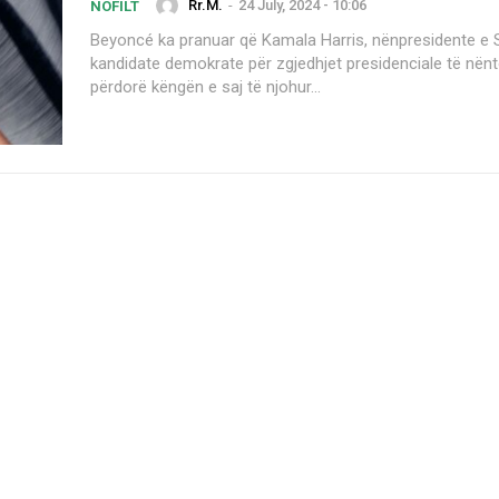
Rr.M.
-
24 July, 2024 - 10:06
NOFILT
Beyoncé ka pranuar që Kamala Harris, nënpresidente e
kandidate demokrate për zgjedhjet presidenciale të nënto
përdorë këngën e saj të njohur...