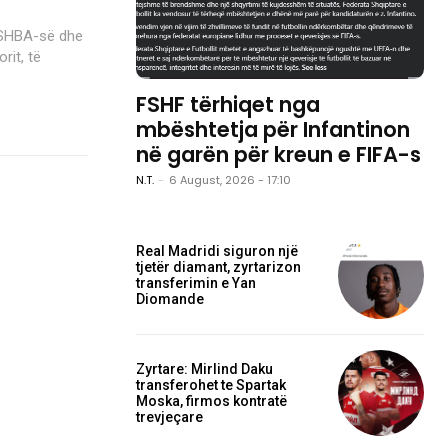
 SHBA-së dhe
rit, të
FSHF tërhiqet nga
mbështetja për Infantinon
në garën për kreun e FIFA-s
N.T.
-
6 August, 2026 - 17:10
Real Madridi siguron një
tjetër diamant, zyrtarizon
transferimin e Yan
Diomande
Zyrtare: Mirlind Daku
transferohet te Spartak
Moska, firmos kontratë
trevjeçare