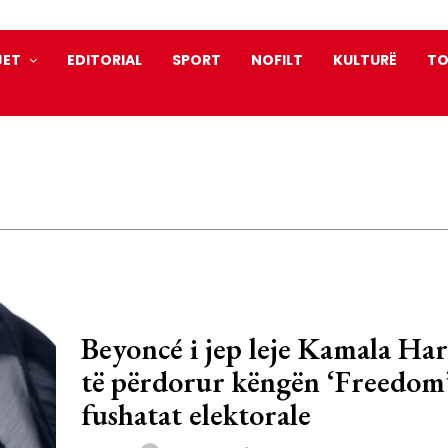
JET
EDITORIAL
SPORT
NOFILT
KULTURË
TO
Beyoncé i jep leje Kamala Har
të përdorur këngën ‘Freedom
fushatat elektorale