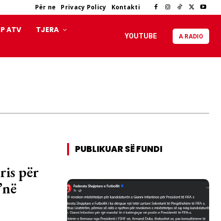
Për ne
Privacy Policy
Kontakti
P ATV
TJERA
YOUTUBE
A RADIO
PUBLIKUAR SË FUNDI
ris për
’në