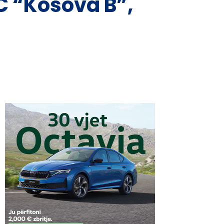
TC “Kosova B”,