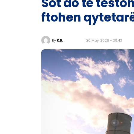
Sot do të testoh
ftohen qytetar
20 May, 2026 - 08:43
By
K.B.