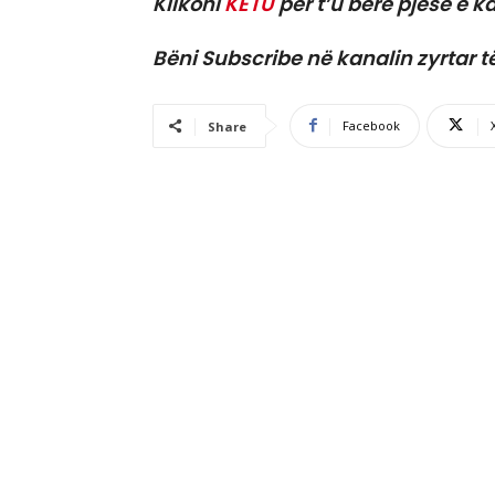
Klikoni
KËTU
për t’u bërë pjesë e ka
Bëni Subscribe në kanalin zyrtar t
Facebook
Share