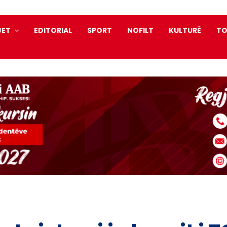
JET
EDITORIAL
SPORT
NOFILT
KULTURË
TO