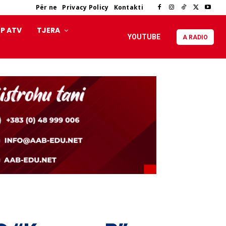
Për ne
Privacy Policy
Kontakti
P ATV
TJERA
YOUTUBE
A RADIO