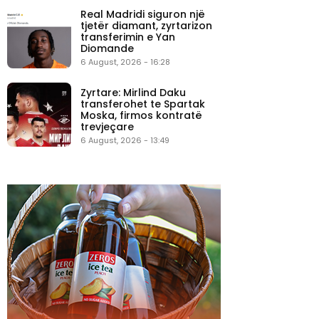
Real Madridi siguron një
tjetër diamant, zyrtarizon
transferimin e Yan
Diomande
6 August, 2026 - 16:28
Zyrtare: Mirlind Daku
transferohet te Spartak
Moska, firmos kontratë
trevjeçare
6 August, 2026 - 13:49