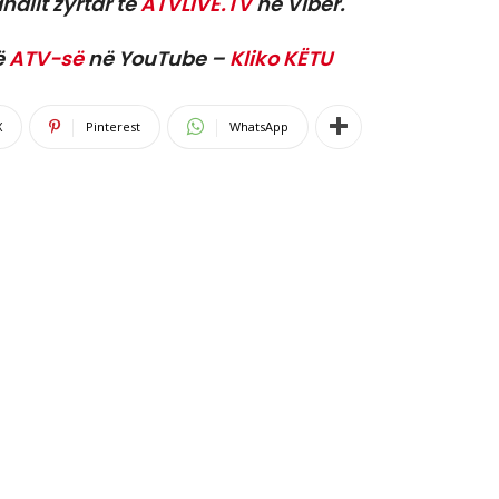
nalit zyrtar të
ATVLIVE.TV
në Viber.
ë
ATV-së
në YouTube –
Kliko KËTU
X
Pinterest
WhatsApp