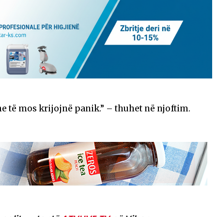
 të mos krijojnë panik.” – thuhet në njoftim.