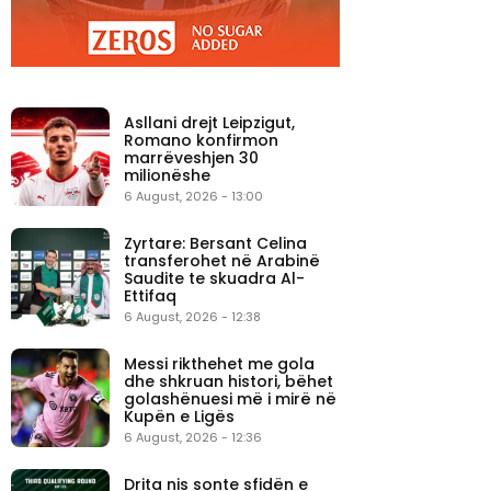
Asllani drejt Leipzigut,
Romano konfirmon
marrëveshjen 30
milionëshe
6 August, 2026 - 13:00
Zyrtare: Bersant Celina
transferohet në Arabinë
Saudite te skuadra Al-
Ettifaq
6 August, 2026 - 12:38
Messi rikthehet me gola
dhe shkruan histori, bëhet
golashënuesi më i mirë në
Kupën e Ligës
6 August, 2026 - 12:36
Drita nis sonte sfidën e