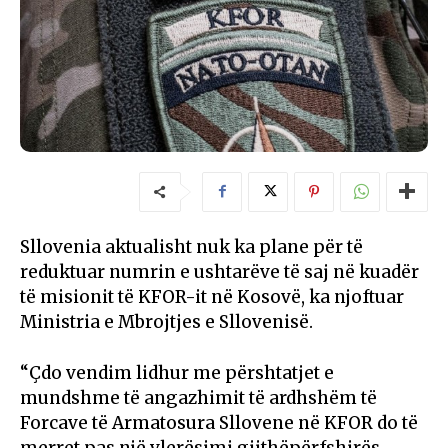
Sllovenia aktualisht nuk ka plane për të
reduktuar numrin e ushtarëve të saj në kuadër
të misionit të KFOR-it në Kosovë, ka njoftuar
Ministria e Mbrojtjes e Sllovenisë.
“Çdo vendim lidhur me përshtatjet e
mundshme të angazhimit të ardhshëm të
Forcave të Armatosura Sllovene në KFOR do të
merret pas një vlerësimi gjithëpërfshirës,