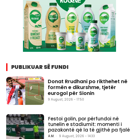
PUBLIKUAR SË FUNDI
Donat Rrudhani po rikthehet në
formën e dikurshme, tjetër
eurogol për Sionin
9 August, 2026 - 17:50
Festoi golin, por përfundoi në
tunelin e stadiumit: momenti i
pazakontë që la të gjithë pa fjalë
A.M.
-
9 August, 2026 - 14:33