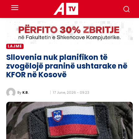
LAJME
Sllovenia nuk planifikon të
zvogëlojë praninë ushtarake në
KFOR në Kosovë
17 June, 2026 - 09:23
By
K.B.