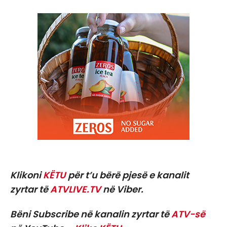
Klikoni
KËTU
për t’u bërë pjesë e kanalit
zyrtar të
ATVLIVE.TV
në Viber.
Bëni Subscribe në kanalin zyrtar të
ATV-së