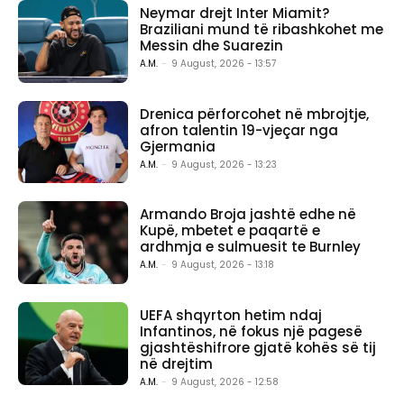
Neymar drejt Inter Miamit?
Braziliani mund të ribashkohet me
Messin dhe Suarezin
A.M.
-
9 August, 2026 - 13:57
Drenica përforcohet në mbrojtje,
afron talentin 19-vjeçar nga
Gjermania
A.M.
-
9 August, 2026 - 13:23
Armando Broja jashtë edhe në
Kupë, mbetet e paqartë e
ardhmja e sulmuesit te Burnley
A.M.
-
9 August, 2026 - 13:18
UEFA shqyrton hetim ndaj
Infantinos, në fokus një pagesë
gjashtëshifrore gjatë kohës së tij
në drejtim
A.M.
-
9 August, 2026 - 12:58