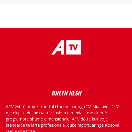
placeholder text
RRETH NESH
ATV është projekt medial i themeluar nga “Media Invest”. Me
një ekip të dëshmuar në fushën e medias, me skemë
programore shumë dimensionale, ATV do të kultivojë
standarde të larta profesionale, duke raportuar nga Kosova,
rajoni dhe bota.