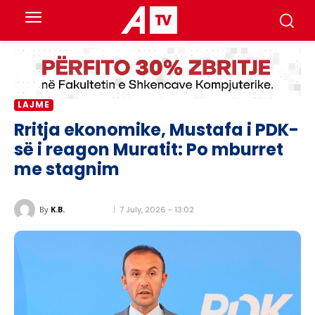
LAJME
Rritja ekonomike, Mustafa i PDK-
së i reagon Muratit: Po mburret
me stagnim
7 July, 2026 - 13:02
By
K.B.