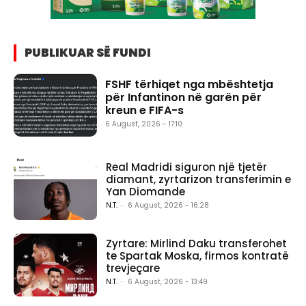
PUBLIKUAR SË FUNDI
FSHF tërhiqet nga mbështetja
për Infantinon në garën për
kreun e FIFA-s
6 August, 2026 - 17:10
Real Madridi siguron një tjetër
diamant, zyrtarizon transferimin e
Yan Diomande
N.T.
-
6 August, 2026 - 16:28
Zyrtare: Mirlind Daku transferohet
te Spartak Moska, firmos kontratë
trevjeçare
N.T.
-
6 August, 2026 - 13:49