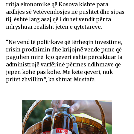
rritja ekonomike që Kosova kishte para
ardhjes së Vetëvendosjes në pushtet dhe sipas
tij, është larg asaj që i duhet vendit për ta
ndryshuar realisht jetën e qytetarëve.
“Në vend të politikave që tërheqin investime,
rrisin prodhimin dhe krijojnë vende pune që
paguhen mirë, kjo qeveri është përcaktuar ta
administrojë varfërinë përmes ndihmave që
jepen kohë pas kohe. Me këtë qeveri, nuk
pritet zhvillim.”, ka shtuar Mustafa.