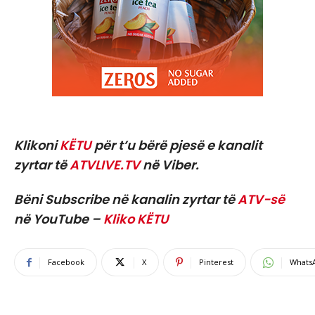
Klikoni
KËTU
për t’u bërë pjesë e kanalit
zyrtar të
ATVLIVE.TV
në Viber.
Bëni Subscribe në kanalin zyrtar të
ATV-së
në YouTube –
Kliko KËTU
Facebook
X
Pinterest
Whats