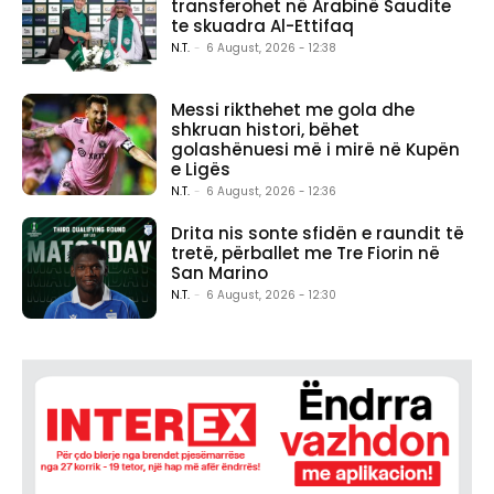
transferohet në Arabinë Saudite
te skuadra Al-Ettifaq
N.T.
-
6 August, 2026 - 12:38
Messi rikthehet me gola dhe
shkruan histori, bëhet
golashënuesi më i mirë në Kupën
e Ligës
N.T.
-
6 August, 2026 - 12:36
Drita nis sonte sfidën e raundit të
tretë, përballet me Tre Fiorin në
San Marino
N.T.
-
6 August, 2026 - 12:30