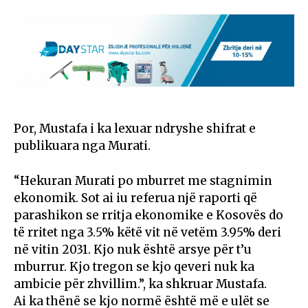
Por, Mustafa i ka lexuar ndryshe shifrat e
publikuara nga Murati.
“Hekuran Murati po mburret me stagnimin
ekonomik. Sot ai iu referua një raporti që
parashikon se rritja ekonomike e Kosovës do
të rritet nga 3.5% këtë vit në vetëm 3.95% deri
në vitin 2031. Kjo nuk është arsye për t’u
mburrur. Kjo tregon se kjo qeveri nuk ka
ambicie për zhvillim.”, ka shkruar Mustafa.
Ai ka thënë se kjo normë është më e ulët se