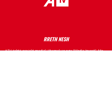
placeholder text
RRETH NESH
ATV është projekt medial i themeluar nga “Media Invest”. Me
një ekip të dëshmuar në fushën e medias, me skemë
programore shumë dimensionale, ATV do të kultivojë
standarde të larta profesionale, duke raportuar nga Kosova,
rajoni dhe bota.
RRJETET SOCIALE