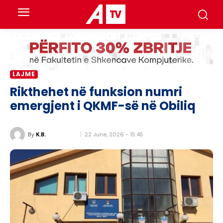
LAJME
Rikthehet në funksion numri
emergjent i QKMF-së në Obiliq
22 June, 2026 - 15:45
By
K.B.