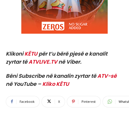
Klikoni
KËTU
për t’u bërë pjesë e kanalit
zyrtar të
ATVLIVE.TV
në Viber.
Bëni Subscribe në kanalin zyrtar të
ATV-së
në YouTube –
Kliko KËTU
Facebook
X
Pinterest
Whats