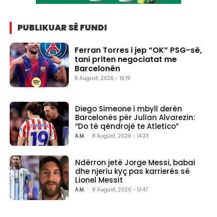
PUBLIKUAR SË FUNDI
Ferran Torres i jep “OK” PSG-së,
tani priten negociatat me
Barcelonën
8 August, 2026 - 16:19
Diego Simeone i mbyll derën
Barcelonës për Julian Alvarezin:
“Do të qëndrojë te Atletico”
A.M.
-
8 August, 2026 - 14:23
Ndërron jetë Jorge Messi, babai
dhe njeriu kyç pas karrierës së
Lionel Messit
A.M.
-
8 August, 2026 - 13:47