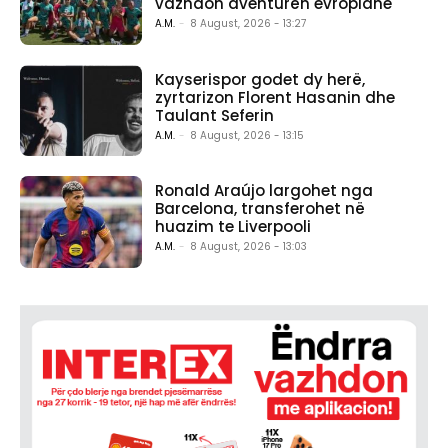
vazhdon aventurën evropiane
A.M.
-
8 August, 2026 - 13:27
Kayserispor godet dy herë,
zyrtarizon Florent Hasanin dhe
Taulant Seferin
A.M.
-
8 August, 2026 - 13:15
Ronald Araújo largohet nga
Barcelona, transferohet në
huazim te Liverpooli
A.M.
-
8 August, 2026 - 13:03