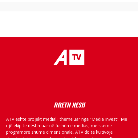
placeholder text
RRETH NESH
ATV është projekt medial i themeluar nga “Media Invest”. Me
një ekip të dëshmuar në fushën e medias, me skemë
programore shumë dimensionale, ATV do të kultivojë