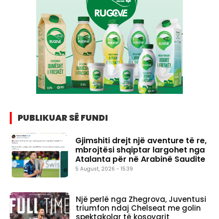
PUBLIKUAR SË FUNDI
Gjimshiti drejt një aventure të re,
mbrojtësi shqiptar largohet nga
Atalanta për në Arabinë Saudite
5 August, 2026 - 15:39
Një perlë nga Zhegrova, Juventusi
triumfon ndaj Chelseat me golin
spektakolar të kosovarit