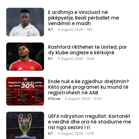
E ardhmja e Viniciusit në
pikëpyetje, Reali përballet me
vendimin e madh
N.T.
-
5 August, 2026 - 14:11
Rashford rikthehet te United, por
dy klube angleze e kërkojnë
N.T.
-
5 August, 2026 - 13:44
Ende nuk e ke zgjedhur drejtimin?
Këto janë programet ku mund të
regjistrohesh në AAB
ATVLive
-
5 August, 2026 - 12:50
UEFA ndryshon rregullat: Kartonët
e verdhë dhe ora në stadiume me
risi nga sezoni i ri
N.T.
-
5 August, 2026 - 12:19