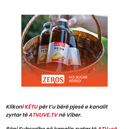
Klikoni
KËTU
për t’u bërë pjesë e kanalit
zyrtar të
ATVLIVE.TV
në Viber.
Bëni Subscribe në kanalin zyrtar të
ATV-së