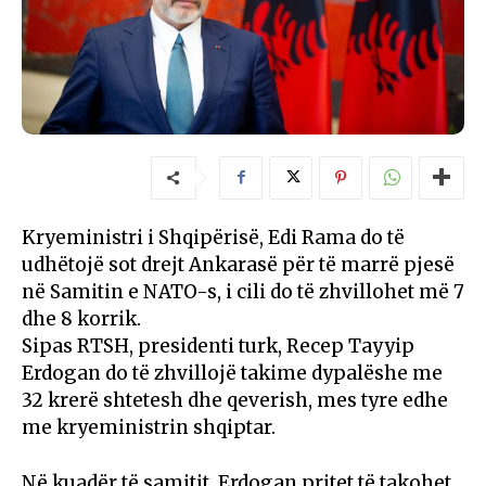
Kryeministri i Shqipërisë, Edi Rama do të
udhëtojë sot drejt Ankarasë për të marrë pjesë
në Samitin e NATO-s, i cili do të zhvillohet më 7
dhe 8 korrik.
Sipas RTSH, presidenti turk, Recep Tayyip
Erdogan do të zhvillojë takime dypalëshe me
32 krerë shtetesh dhe qeverish, mes tyre edhe
me kryeministrin shqiptar.
Në kuadër të samitit, Erdogan pritet të takohet