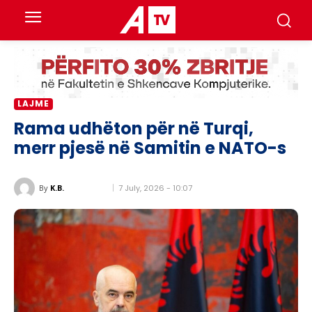
LAJME
Rama udhëton për në Turqi,
merr pjesë në Samitin e NATO-s
7 July, 2026 - 10:07
By
K.B.