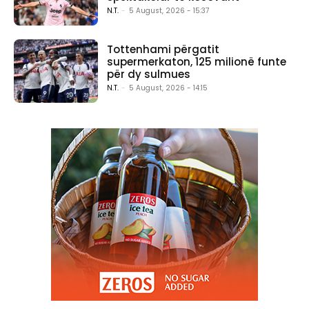
N.T.
-
5 August, 2026 - 15:37
Tottenhami përgatit
supermerkaton, 125 milionë funte
për dy sulmues
N.T.
-
5 August, 2026 - 14:15